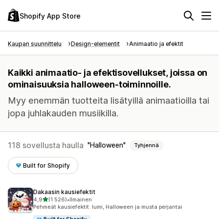
Shopify App Store
Kaupan suunnittelu
Design-elementit
Animaatio ja efektit
Kaikki animaatio- ja efektisovellukset, joissa on
ominaisuuksia halloween-toiminnoille.
Myy enemmän tuotteita lisätyillä animaatioilla tai
jopa juhlakauden musiikilla.
118 sovellusta haulla
Halloween
Tyhjennä
Built for Shopify
Dakaasin kausiefektit
/ 5 tähteä
4,9
(1 526)
•
Ilmainen
1526 arvostelua yhteensä
Pehmeät kausiefektit: lumi, Halloween ja musta perjantai