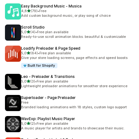
Easy Background Music ‑ Musica
/ 5 tähteä
4,8
(79)
•
Free
79 arvostelua yhteensä
Add custom background music, or play song of choice
Scroll Studio
/ 5 tähteä
5,0
(4)
•
Free plan available
4 arvostelua yhteensä
Ready-to-use scroll animation blocks. beautiful & customizable
Loadify Preloader & Page Speed
/ 5 tähteä
5,0
(64)
•
Free plan available
64 arvostelua yhteensä
Give your store loading screens, page effects and speed boosts
Built for Shopify
Leo ‑ Preloader & Transitions
/ 5 tähteä
5,0
(3)
•
Free plan available
3 arvostelua yhteensä
Lightweight preloader animations for smoother store experience
Superloader ‑ Page Preloader
Free
Branded loading animations with 18 styles, custom logo support
WavExp: Playlist Music Player
/ 5 tähteä
5,0
(2)
•
Free plan available
2 arvostelua yhteensä
A music player for artists and brands to showcase their music.