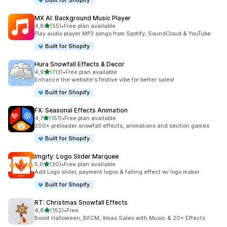
Built for Shopify
MX AI: Background Music Player
/ 5 tähteä
4,8
(55)
•
Free plan available
55 arvostelua yhteensä
Play audio player MP3 songs from Spotify, SoundCloud & YouTube
Built for Shopify
Hura Snowfall Effects & Decor
/ 5 tähteä
4,9
(113)
•
Free plan available
113 arvostelua yhteensä
Enhance the website's festive vibe for better sales!
Built for Shopify
FX: Seasonal Effects Animation
/ 5 tähteä
4,7
(151)
•
Free plan available
151 arvostelua yhteensä
200+ preloader snowfall effects, animations and section games
Built for Shopify
Imgify: Logo Slider Marquee
/ 5 tähteä
5,0
(30)
•
Free plan available
30 arvostelua yhteensä
Add Logo slider, payment logos & falling effect w/ logo maker
Built for Shopify
RT: Christmas Snowfall Effects
/ 5 tähteä
4,8
(152)
•
Free
152 arvostelua yhteensä
Boost Halloween, BFCM, Xmas Sales with Music & 20+ Effects