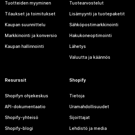
Tuotteiden myyminen
Tuotearvostelut
Tilaukset ja toimitukset
Lisämyynti ja tuotepaketit
Kaupan suunnittelu
Sähköpostimarkkinointi
Markkinointi ja konversio
Hakukoneoptimointi
Kaupan hallinnointi
Lähetys
Valuutta ja käännös
Resurssit
Shopify
Shopifyn ohjekeskus
Tietoja
API-dokumentaatio
Uramahdollisuudet
Shopify-yhteisö
Sijoittajat
Shopify-blogi
Lehdistö ja media