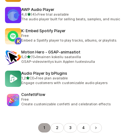
AWP Audio Player
/ 5 tähteä
4,6
(4)
•
Free trial available
4 arvostelua yhteensä
The audio player built for selling beats, samples, and music
K: Embed Spotify Player
Free
Embed a Spotify player to play tracks, albums, or playlists.
Motion Hero ‑ GSAP‑animaatiot
/ 5 tähteä
5,0
(1)
•
Ilmainen kokeilu saatavilla
1 arvostelua yhteensä
GSAP-videovieritys kuin Applen tuotesivulla
Audio Player by bPlugins
/ 5 tähteä
1,2
(3)
•
Free plan available
3 arvostelua yhteensä
Engage customers with customizable audio players
ConfettiFlow
Free
Create customizable confetti and celebration effects
1
2
3
4