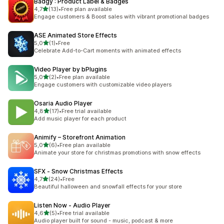
Badgy : Product Label & Badges
/ 5 tähteä
4,7
(13)
•
Free plan available
13 arvostelua yhteensä
Engage customers & Boost sales with vibrant promotional badges
ASE Animated Store Effects
/ 5 tähteä
5,0
(1)
•
Free
1 arvostelua yhteensä
Celebrate Add-to-Cart moments with animated effects
Video Player by bPlugins
/ 5 tähteä
5,0
(2)
•
Free plan available
2 arvostelua yhteensä
Engage customers with customizable video players
Osaria Audio Player
/ 5 tähteä
4,8
(17)
•
Free trial available
17 arvostelua yhteensä
Add music player for each product
Animify – Storefront Animation
/ 5 tähteä
5,0
(6)
•
Free plan available
6 arvostelua yhteensä
Animate your store for christmas promotions with snow effects
SFX ‑ Snow Christmas Effects
/ 5 tähteä
4,7
(24)
•
Free
24 arvostelua yhteensä
Beautiful halloween and snowfall effects for your store
Listen Now ‑ Audio Player
/ 5 tähteä
4,6
(5)
•
Free trial available
5 arvostelua yhteensä
Audio player built for sound - music, podcast & more