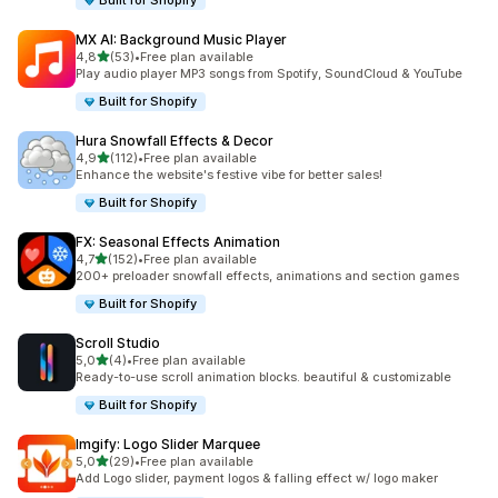
Built for Shopify
MX AI: Background Music Player
5 yıldız üzerinden
4,8
(53)
•
Free plan available
toplam 53 değerlendirme
Play audio player MP3 songs from Spotify, SoundCloud & YouTube
Built for Shopify
Hura Snowfall Effects & Decor
5 yıldız üzerinden
4,9
(112)
•
Free plan available
toplam 112 değerlendirme
Enhance the website's festive vibe for better sales!
Built for Shopify
FX: Seasonal Effects Animation
5 yıldız üzerinden
4,7
(152)
•
Free plan available
toplam 152 değerlendirme
200+ preloader snowfall effects, animations and section games
Built for Shopify
Scroll Studio
5 yıldız üzerinden
5,0
(4)
•
Free plan available
toplam 4 değerlendirme
Ready-to-use scroll animation blocks. beautiful & customizable
Built for Shopify
Imgify: Logo Slider Marquee
5 yıldız üzerinden
5,0
(29)
•
Free plan available
toplam 29 değerlendirme
Add Logo slider, payment logos & falling effect w/ logo maker