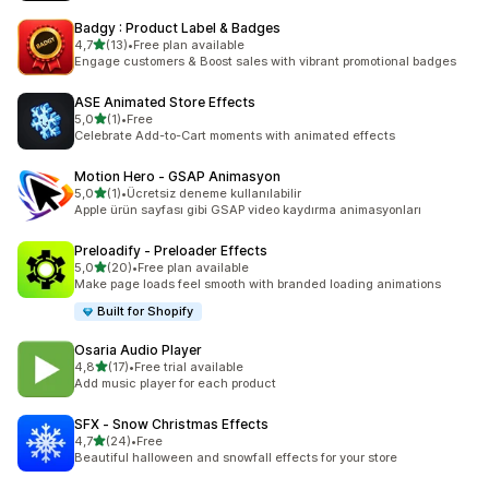
Badgy : Product Label & Badges
5 yıldız üzerinden
4,7
(13)
•
Free plan available
toplam 13 değerlendirme
Engage customers & Boost sales with vibrant promotional badges
ASE Animated Store Effects
5 yıldız üzerinden
5,0
(1)
•
Free
toplam 1 değerlendirme
Celebrate Add-to-Cart moments with animated effects
Motion Hero ‑ GSAP Animasyon
5 yıldız üzerinden
5,0
(1)
•
Ücretsiz deneme kullanılabilir
toplam 1 değerlendirme
Apple ürün sayfası gibi GSAP video kaydırma animasyonları
Preloadify ‑ Preloader Effects
5 yıldız üzerinden
5,0
(20)
•
Free plan available
toplam 20 değerlendirme
Make page loads feel smooth with branded loading animations
Built for Shopify
Osaria Audio Player
5 yıldız üzerinden
4,8
(17)
•
Free trial available
toplam 17 değerlendirme
Add music player for each product
SFX ‑ Snow Christmas Effects
5 yıldız üzerinden
4,7
(24)
•
Free
toplam 24 değerlendirme
Beautiful halloween and snowfall effects for your store