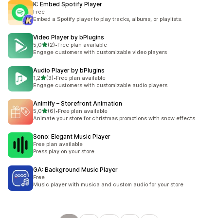
K: Embed Spotify Player
Free
Embed a Spotify player to play tracks, albums, or playlists.
Video Player by bPlugins
5 yıldız üzerinden
5,0
(2)
•
Free plan available
toplam 2 değerlendirme
Engage customers with customizable video players
Audio Player by bPlugins
5 yıldız üzerinden
1,2
(3)
•
Free plan available
toplam 3 değerlendirme
Engage customers with customizable audio players
Animify – Storefront Animation
5 yıldız üzerinden
5,0
(6)
•
Free plan available
toplam 6 değerlendirme
Animate your store for christmas promotions with snow effects
Sono: Elegant Music Player
Free plan available
Press play on your store.
GA: Background Music Player
Free
Music player with musica and custom audio for your store