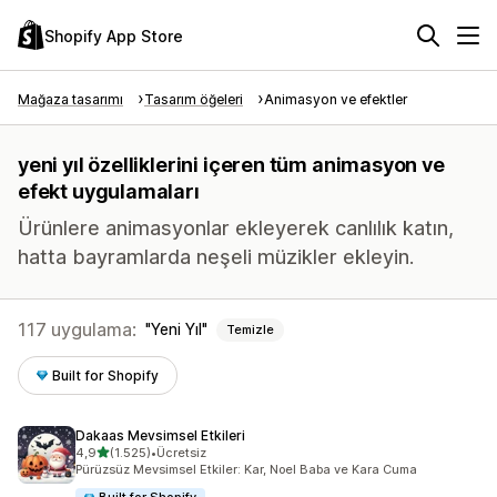
Shopify App Store
Mağaza tasarımı
Tasarım öğeleri
Animasyon ve efektler
yeni yıl özelliklerini içeren tüm animasyon ve
efekt uygulamaları
Ürünlere animasyonlar ekleyerek canlılık katın,
hatta bayramlarda neşeli müzikler ekleyin.
117 uygulama:
Yeni Yıl
Temizle
Built for Shopify
Dakaas Mevsimsel Etkileri
5 yıldız üzerinden
4,9
(1.525)
•
Ücretsiz
toplam 1525 değerlendirme
Pürüzsüz Mevsimsel Etkiler: Kar, Noel Baba ve Kara Cuma