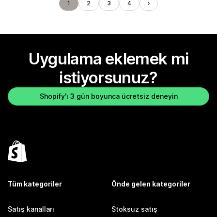
1
2
3
4
Uygulama eklemek mi
istiyorsunuz?
Shopify'ı 3 gün boyunca ücretsiz deneyin
Tüm kategoriler
Önde gelen kategoriler
Satış kanalları
Stoksuz satış