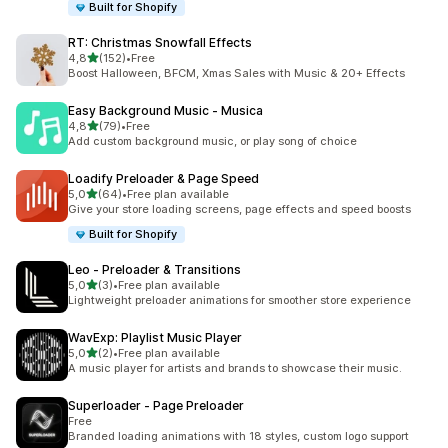
Built for Shopify
RT: Christmas Snowfall Effects
5 yıldız üzerinden
4,8
(152)
•
Free
toplam 152 değerlendirme
Boost Halloween, BFCM, Xmas Sales with Music & 20+ Effects
Easy Background Music ‑ Musica
5 yıldız üzerinden
4,8
(79)
•
Free
toplam 79 değerlendirme
Add custom background music, or play song of choice
Loadify Preloader & Page Speed
5 yıldız üzerinden
5,0
(64)
•
Free plan available
toplam 64 değerlendirme
Give your store loading screens, page effects and speed boosts
Built for Shopify
Leo ‑ Preloader & Transitions
5 yıldız üzerinden
5,0
(3)
•
Free plan available
toplam 3 değerlendirme
Lightweight preloader animations for smoother store experience
WavExp: Playlist Music Player
5 yıldız üzerinden
5,0
(2)
•
Free plan available
toplam 2 değerlendirme
A music player for artists and brands to showcase their music.
Superloader ‑ Page Preloader
Free
Branded loading animations with 18 styles, custom logo support