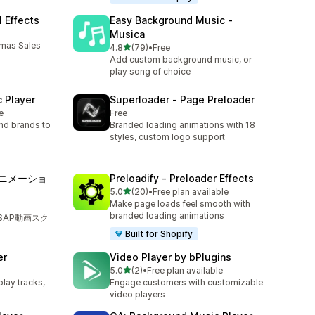
 Effects
Easy Background Music ‑
Musica
mas Sales
5つ星中
4.8
(79)
•
Free
合計レビュー数：79件
Add custom background music, or
play song of choice
c Player
Superloader ‑ Page Preloader
e
Free
and brands to
Branded loading animations with 18
styles, custom logo support
APアニメーショ
Preloadify ‑ Preloader Effects
5つ星中
5.0
(20)
•
Free plan available
合計レビュー数：20件
Make page loads feel smooth with
branded loading animations
SAP動画スク
Built for Shopify
er
Video Player by bPlugins
5つ星中
5.0
(2)
•
Free plan available
合計レビュー数：2件
play tracks,
Engage customers with customizable
video players