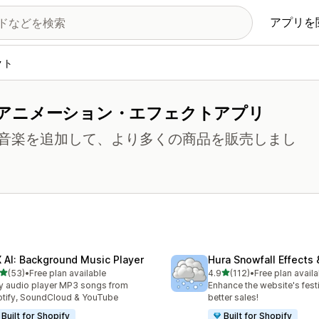
アプリを
クト
アニメーション・エフェクトアプリ
音楽を追加して、より多くの商品を販売しまし
 AI: Background Music Player
Hura Snowfall Effects
5つ星中
5つ星中
(53)
•
Free plan available
4.9
(112)
•
Free plan availa
計レビュー数：53件
合計レビュー数：112件
y audio player MP3 songs from
Enhance the website's festi
tify, SoundCloud & YouTube
better sales!
Built for Shopify
Built for Shopify