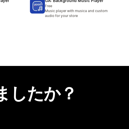
layer
GA: Background Music Player
Free
Music player with musica and custom
audio for your store
ましたか？