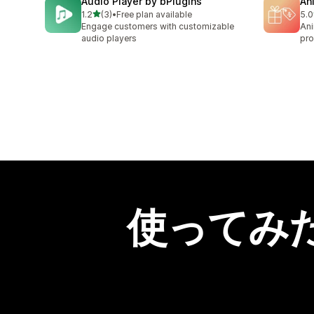
Audio Player by bPlugins
An
5つ星中
1.2
(3)
•
Free plan available
5.0
合計レビュー数：3件
合
Engage customers with customizable
Ani
audio players
pro
使ってみ