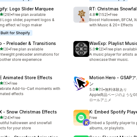
gify: Logo Slider Marquee
RT: Christmas Snowfall
5つ星中
5つ星中
(29)
•
Free plan available
4.8
(152)
•
Free
計レビュー数：29件
合計レビュー数：152件
 Logo slider, payment logos &
Boost Halloween, BFCM, X
ling effect w/ logo maker
with Music & 20+ Effects
Built for Shopify
o ‑ Preloader & Transitions
WavExp: Playlist Musi
5つ星中
5つ星中
(3)
•
Free plan available
5.0
(2)
•
Free plan availabl
計レビュー数：3件
合計レビュー数：2件
htweight preloader animations for
A music player for artists 
other store experience
showcase their music.
E Animated Store Effects
Motion Hero ‑ GS
5つ星中
(1)
•
Free
ン
計レビュー数：1件
ebrate Add-to-Cart moments with
5つ星中
5.0
(1)
•
無料体験あり
合計レビュー数：1件
mated effects
Apple商品ページのようなG
ロールアニメ
X ‑ Snow Christmas Effects
K: Embed Spotify Play
5つ星中
(24)
•
Free
Free
計レビュー数：24件
utiful halloween and snowfall
Embed a Spotify player to 
ects for your store
albums, or playlists.