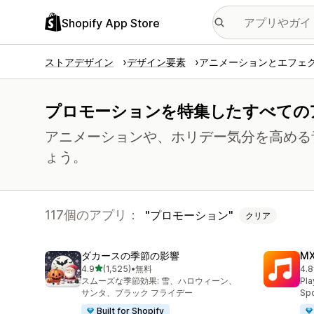
Shopify App Store
ストアデザイン
デザイン要素
アニメーションとエフェ
プロモーションを特集したすべての
アニメーションや、ホリデー気分を高める
ょう。
117個のアプリ：
プロモーション
クリア
ダカースの季節の影響
MX
5つ星中
4.9
(1,525)
•
無料
4.8
合計レビュー数：1525件
合
スムーズな季節効果: 雪、ハロウィーン、
Pla
サンタ、ブラック フライデー
Spo
Built for Shopify