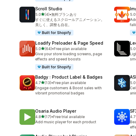
Scroll Studio
Im
5つ星中
5.0
(4)
•
無料プランあり
5.0
合計レビュー数：4件
合
すぐに使えるスクロールアニメーション。
Add
美しく、調整も自在。
fal
Built for Shopify
Loadify Preloader & Page Speed
Le
5つ星中
5.0
(64)
•
Free plan available
5.0
合計レビュー数：64件
合
Give your store loading screens, page
Lig
effects and speed boosts
smo
Built for Shopify
Badgy : Product Label & Badges
AS
5つ星中
4.7
(13)
•
Free plan available
5.0
合計レビュー数：13件
合
Engage customers & Boost sales with
Cel
vibrant promotional badges
ani
Osaria Audio Player
SF
5つ星中
4.8
(17)
•
Free trial available
4.7
合計レビュー数：17件
合
Add music player for each product
Bea
eff