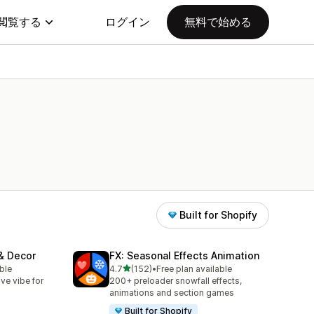
閲覧する
ログイン
無料で始める
Built for Shopify
 & Decor
FX: Seasonal Effects Animation
5つ星中
ble
4.7
(152)
•
Free plan available
合計レビュー数：152件
ve vibe for
200+ preloader snowfall effects,
animations and section games
Built for Shopify