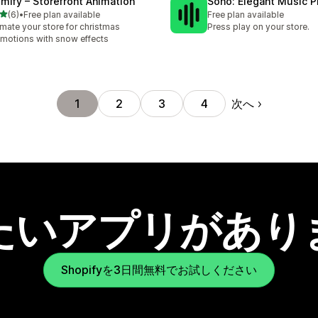
imify – Storefront Animation
Sono: Elegant Music P
5つ星中
(6)
•
Free plan available
Free plan available
計レビュー数：6件
mate your store for christmas
Press play on your store.
motions with snow effects
次へ
1
2
3
4
たいアプリがあり
Shopifyを3日間無料でお試しください