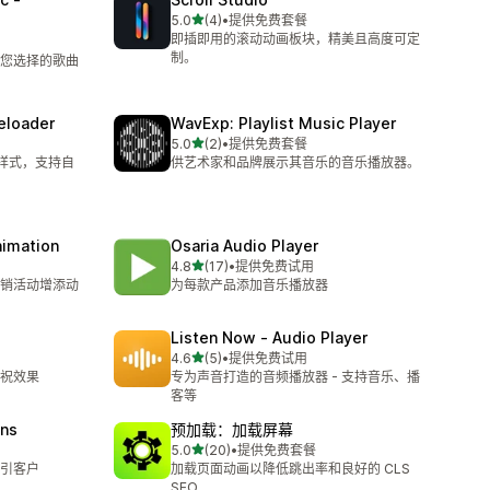
星（满分 5 星）
5.0
(4)
•
提供免费套餐
总共 4 条评论
即插即用的滚动动画板块，精美且高度可定
制。
您选择的歌曲
eloader
WavExp: Playlist Music Player
星（满分 5 星）
5.0
(2)
•
提供免费套餐
总共 2 条评论
种样式，支持自
供艺术家和品牌展示其音乐的音乐播放器。
nimation
Osaria Audio Player
星（满分 5 星）
4.8
(17)
•
提供免费试用
总共 17 条评论
销活动增添动
为每款产品添加音乐播放器
Listen Now ‑ Audio Player
星（满分 5 星）
4.6
(5)
•
提供免费试用
总共 5 条评论
祝效果
专为声音打造的音频播放器 - 支持音乐、播
客等
ins
预加载：加载屏幕
星（满分 5 星）
5.0
(20)
•
提供免费套餐
总共 20 条评论
引客户
加载页面动画以降低跳出率和良好的 CLS
SEO