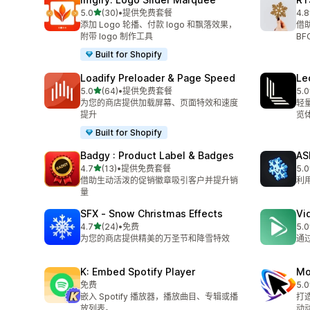
星（满分 5 星）
5.0
(30)
•
提供免费套餐
4.8
总共 30 条评论
总共
添加 Logo 轮播、付款 logo 和飘落效果，
借
附带 logo 制作工具
B
Built for Shopify
Loadify Preloader & Page Speed
Le
星（满分 5 星）
5.0
(64)
•
提供免费套餐
5.0
总共 64 条评论
总共
为您的商店提供加载屏幕、页面特效和速度
轻
提升
览
Built for Shopify
Badgy : Product Label & Badges
AS
星（满分 5 星）
4.7
(13)
•
提供免费套餐
5.0
总共 13 条评论
总共
借助生动活泼的促销徽章吸引客户并提升销
利
量
SFX ‑ Snow Christmas Effects
Vi
星（满分 5 星）
4.7
(24)
•
免费
5.0
总共 24 条评论
总共
为您的商店提供精美的万圣节和降雪特效
通
K: Embed Spotify Player
Mo
免费
5.0
总共
嵌入 Spotify 播放器，播放曲目、专辑或播
打造
放列表。
动