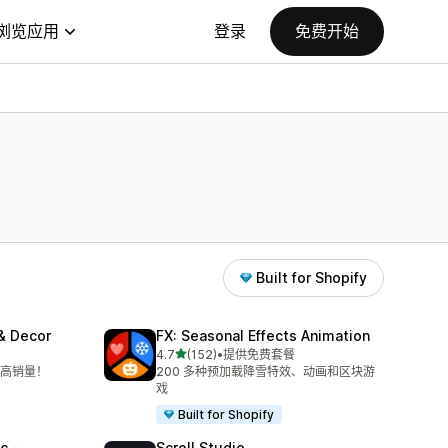
浏览应用
登录
免费开始
Built for Shopify
 & Decor
FX: Seasonal Effects Animation
星（满分 5 星）
4.7
(152)
•
提供免费套餐
总共 152 条评论
高销量！
200 多种预加载降雪特效、动画和区块游
戏
Built for Shopify
c ‑
Scroll Studio