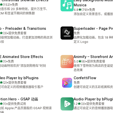
星（满分 5 星）
(152)
•
免费
Musica
 152 条评论
助音乐和 20 多种特效，提升万圣节、
星（满分 5 星）
4.8
(79)
•
免费
总共 79 条评论
FCM 和圣诞节期间的销售额
添加自定义背景音乐，或播放
o ‑ Preloader & Transitions
Superloader ‑ Page Pr
星（满分 5 星）
(3)
•
提供免费套餐
免费
 3 条评论
量级预加载动画，打造更加流畅的商店浏
品牌化加载动画，包含 18 
体验
定义 Logo
E Animated Store Effects
Animify – Storefront A
星（满分 5 星）
星（满分 5 星）
(1)
•
免费
5.0
(6)
•
提供免费套餐
 1 条评论
总共 6 条评论
用动画特效欢庆“添加到购物车”时刻
使用下雪特效为商店的圣诞促
态效果
deo Player by bPlugins
ConfettiFlow
星（满分 5 星）
(2)
•
提供免费套餐
免费
 2 条评论
过可自定义的视频播放器吸引客户
创建可自定义的五彩纸屑和庆
tion Hero ‑ GSAP 动画
Audio Player by bPlug
星（满分 5 星）
星（满分 5 星）
(1)
•
提供免费试用
1.2
(3)
•
提供免费套餐
 1 条评论
总共 3 条评论
如 Apple 产品页面般的 GSAP 视频滚
通过可自定义的音频播放器吸
动画