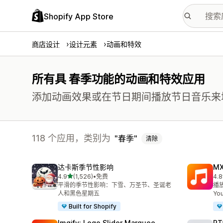
Shopify App Store
商店设计
设计元素
动画和特效
所有具 春季功能的动画和特效应用
添加动画效果或在节日期间播放节日音乐来
118 个应用，类别为
春季
清除
达卡斯季节性影响
MX
星（满分 5 星）
4.9
(1,526)
•
免费
4.8
总共 1526 条评论
总共
平滑的季节性影响：下雪、万圣节、圣诞老
播放
人和黑色星期五
Yo
Built for Shopify
Imgify: Logo Slider Marquee
RT