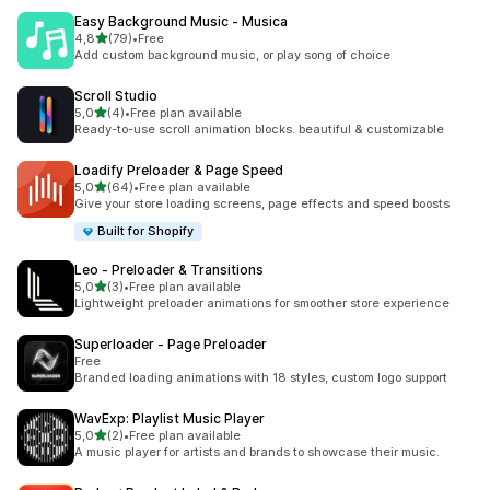
Easy Background Music ‑ Musica
/ 5 tähteä
4,8
(79)
•
Free
79 arvostelua yhteensä
Add custom background music, or play song of choice
Scroll Studio
/ 5 tähteä
5,0
(4)
•
Free plan available
4 arvostelua yhteensä
Ready-to-use scroll animation blocks. beautiful & customizable
Loadify Preloader & Page Speed
/ 5 tähteä
5,0
(64)
•
Free plan available
64 arvostelua yhteensä
Give your store loading screens, page effects and speed boosts
Built for Shopify
Leo ‑ Preloader & Transitions
/ 5 tähteä
5,0
(3)
•
Free plan available
3 arvostelua yhteensä
Lightweight preloader animations for smoother store experience
Superloader ‑ Page Preloader
Free
Branded loading animations with 18 styles, custom logo support
WavExp: Playlist Music Player
/ 5 tähteä
5,0
(2)
•
Free plan available
2 arvostelua yhteensä
A music player for artists and brands to showcase their music.