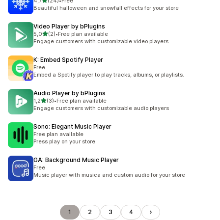
/ 5 tähteä
4,7
(24)
•
Free
24 arvostelua yhteensä
Beautiful halloween and snowfall effects for your store
Video Player by bPlugins
/ 5 tähteä
5,0
(2)
•
Free plan available
2 arvostelua yhteensä
Engage customers with customizable video players
K: Embed Spotify Player
Free
Embed a Spotify player to play tracks, albums, or playlists.
Audio Player by bPlugins
/ 5 tähteä
1,2
(3)
•
Free plan available
3 arvostelua yhteensä
Engage customers with customizable audio players
Sono: Elegant Music Player
Free plan available
Press play on your store.
GA: Background Music Player
Free
Music player with musica and custom audio for your store
1
2
3
4