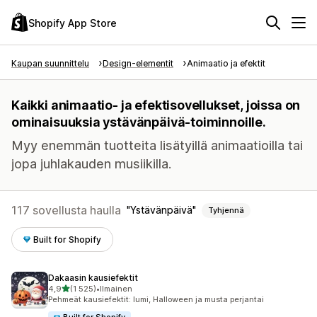
Shopify App Store
Kaupan suunnittelu
Design-elementit
Animaatio ja efektit
Kaikki animaatio- ja efektisovellukset, joissa on
ominaisuuksia ystävänpäivä-toiminnoille.
Myy enemmän tuotteita lisätyillä animaatioilla tai
jopa juhlakauden musiikilla.
117 sovellusta haulla
Ystävänpäivä
Tyhjennä
Built for Shopify
Dakaasin kausiefektit
/ 5 tähteä
4,9
(1 525)
•
Ilmainen
1525 arvostelua yhteensä
Pehmeät kausiefektit: lumi, Halloween ja musta perjantai