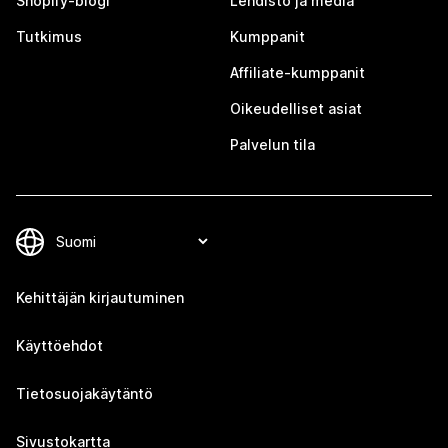
Shopify-blogi
Lehdistö ja media
Tutkimus
Kumppanit
Affiliate-kumppanit
Oikeudelliset asiat
Palvelun tila
Kehittäjän kirjautuminen
Käyttöehdot
Tietosuojakäytäntö
Sivustokartta