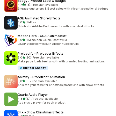
Badgy : Product Label & Badges
/ 5 tähteä
4,7
(13)
•
Free plan available
13 arvostelua yhteensä
Engage customers & Boost sales with vibrant promotional badges
ASE Animated Store Effects
/ 5 tähteä
5,0
(1)
•
Free
1 arvostelua yhteensä
Celebrate Add-to-Cart moments with animated effects
Motion Hero ‑ GSAP‑animaatiot
/ 5 tähteä
5,0
(1)
•
Ilmainen kokeilu saatavilla
1 arvostelua yhteensä
GSAP-videovieritys kuin Applen tuotesivulla
Preloadify ‑ Preloader Effects
/ 5 tähteä
5,0
(20)
•
Free plan available
20 arvostelua yhteensä
Make page loads feel smooth with branded loading animations
Built for Shopify
Animify – Storefront Animation
/ 5 tähteä
5,0
(6)
•
Free plan available
6 arvostelua yhteensä
Animate your store for christmas promotions with snow effects
Osaria Audio Player
/ 5 tähteä
4,8
(17)
•
Free trial available
17 arvostelua yhteensä
Add music player for each product
SFX ‑ Snow Christmas Effects