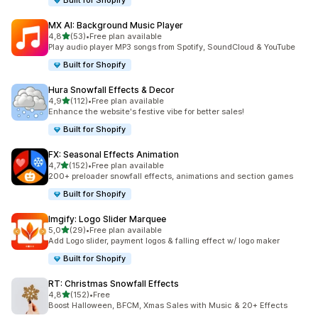
Built for Shopify
MX AI: Background Music Player
/ 5 tähteä
4,8
(53)
•
Free plan available
53 arvostelua yhteensä
Play audio player MP3 songs from Spotify, SoundCloud & YouTube
Built for Shopify
Hura Snowfall Effects & Decor
/ 5 tähteä
4,9
(112)
•
Free plan available
112 arvostelua yhteensä
Enhance the website's festive vibe for better sales!
Built for Shopify
FX: Seasonal Effects Animation
/ 5 tähteä
4,7
(152)
•
Free plan available
152 arvostelua yhteensä
200+ preloader snowfall effects, animations and section games
Built for Shopify
Imgify: Logo Slider Marquee
/ 5 tähteä
5,0
(29)
•
Free plan available
29 arvostelua yhteensä
Add Logo slider, payment logos & falling effect w/ logo maker
Built for Shopify
RT: Christmas Snowfall Effects
/ 5 tähteä
4,8
(152)
•
Free
152 arvostelua yhteensä
Boost Halloween, BFCM, Xmas Sales with Music & 20+ Effects