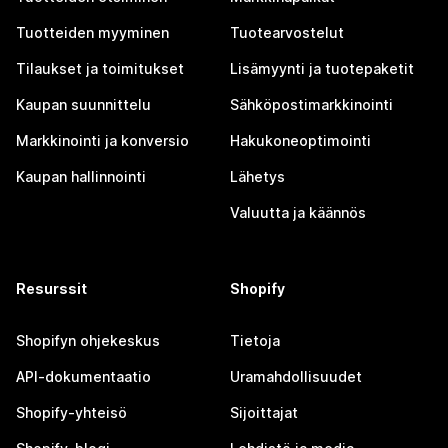
Tuotteiden myyminen
Tuotearvostelut
Tilaukset ja toimitukset
Lisämyynti ja tuotepaketit
Kaupan suunnittelu
Sähköpostimarkkinointi
Markkinointi ja konversio
Hakukoneoptimointi
Kaupan hallinnointi
Lähetys
Valuutta ja käännös
Resurssit
Shopify
Shopifyn ohjekeskus
Tietoja
API-dokumentaatio
Uramahdollisuudet
Shopify-yhteisö
Sijoittajat