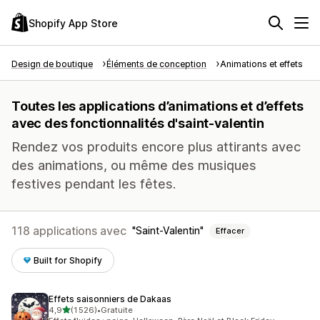
Shopify App Store
Design de boutique
Éléments de conception
Animations et effets
Toutes les applications d’animations et d’effets
avec des fonctionnalités d'saint-valentin
Rendez vos produits encore plus attirants avec
des animations, ou même des musiques
festives pendant les fêtes.
118 applications avec
Saint-Valentin
Effacer
Built for Shopify
Effets saisonniers de Dakaas
étoile(s) sur 5
4,9
(1 526)
•
Gratuite
1526 avis au total