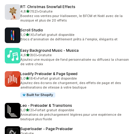
RT: Christmas Snowfall Effects
étoile(s) sur 5
4,8
(152)
•
Gratuite
152 avis au total
Boostez vos ventes pour Halloween, le BFCM et Noël avec de la
musique et plus de 20 effets
Scroll Studio
étoile(s) sur 5
5,0
(4)
•
Forfait gratuit disponible
4 avis au total
Blocs d'animation de défilement prêts à l'emploi, élégants et
Easy Background Music ‑ Musica
étoile(s) sur 5
4,6
(80)
•
Gratuite
80 avis au total
Ajoutez une musique de fond personnalisée ou diffusez la chanson
de votre choix
Loadify Preloader & Page Speed
étoile(s) sur 5
5,0
(64)
•
Forfait gratuit disponible
64 avis au total
Ajoutez des écrans de chargement, des effets de page et des
améliorations de vitesse à votre boutique
Built for Shopify
Leo ‑ Preloader & Transitions
étoile(s) sur 5
5,0
(3)
•
Forfait gratuit disponible
3 avis au total
Animations de préchargement légères pour une expérience de
boutique plus fluide
Superloader ‑ Page Preloader
Gratuite