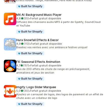
Effets fluides : neige, Halloween, Père Noël et Black Friday
Built for Shopify
MX AI: Background Music Player
étoile(s) sur 5
4,8
(55)
•
Forfait gratuit disponible
55 avis au total
Diffusez des chansons audio MP3 à partir de Spotify, SoundCloud
et YouTube
Built for Shopify
Hura Snowfall Effects & Decor
étoile(s) sur 5
4,9
(113)
•
Forfait gratuit disponible
113 avis au total
Boostez vos ventes avec une ambiance festive unique!
Built for Shopify
FX: Seasonal Effects Animation
étoile(s) sur 5
4,7
(151)
•
Forfait gratuit disponible
151 avis au total
Plus de 200 effets de chute de neige en préchargement,
animations et jeux de section
Built for Shopify
Imgify: Logo Slider Marquee
étoile(s) sur 5
5,0
(30)
•
Forfait gratuit disponible
30 avis au total
Ajoutez un carrousel de logos, des logos de paiement et un effet de
chute avec un créateur de logo
Built for Shopify