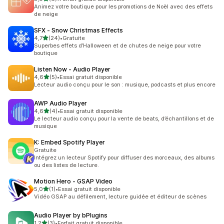
6 avis au total
Animez votre boutique pour les promotions de Noël avec des effets
de neige
SFX ‑ Snow Christmas Effects
étoile(s) sur 5
4,7
(24)
•
Gratuite
24 avis au total
Superbes effets d’Halloween et de chutes de neige pour votre
boutique
Listen Now ‑ Audio Player
étoile(s) sur 5
4,6
(5)
•
Essai gratuit disponible
5 avis au total
Lecteur audio conçu pour le son : musique, podcasts et plus encore
AWP Audio Player
étoile(s) sur 5
4,6
(4)
•
Essai gratuit disponible
4 avis au total
Le lecteur audio conçu pour la vente de beats, d’échantillons et de
musique
K: Embed Spotify Player
Gratuite
Intégrez un lecteur Spotify pour diffuser des morceaux, des albums
ou des listes de lecture.
Motion Hero ‑ GSAP Video
étoile(s) sur 5
5,0
(1)
•
Essai gratuit disponible
1 avis au total
Vidéo GSAP au défilement, lecture guidée et éditeur de scènes
Audio Player by bPlugins
étoile(s) sur 5
1,2
(3)
•
Forfait gratuit disponible