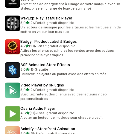
Animations de chargement à l’image de votre marque avec 18
styles, prise en charge de logo personnalisé
WavExp: Playlist Music Player
étoile(s) sur 5
5,0
(2)
•
Forfait gratuit disponible
2 avis au total
Un lecteur de musique pour les artistes et les marques afin de
mettre en valeur leur musique.
Badgy : Product Label & Badges
étoile(s) sur 5
4,7
(13)
•
Forfait gratuit disponible
13 avis au total
Attirez les clients et stimulez les ventes avec des badges
promotionnels dynamiques
ASE Animated Store Effects
étoile(s) sur 5
5,0
(1)
•
Gratuite
1 avis au total
Célébrez les ajouts au panier avec des effets animés
Video Player by bPlugins
étoile(s) sur 5
5,0
(2)
•
Forfait gratuit disponible
2 avis au total
Suscitez l’intérêt des clients avec des lecteurs vidéo
personnalisables
Osaria Audio Player
étoile(s) sur 5
4,8
(17)
•
Essai gratuit disponible
17 avis au total
Ajouter un lecteur de musique pour chaque produit
Animify – Storefront Animation
étoile(s) sur 5
5,0
(6)
•
Forfait gratuit disponible