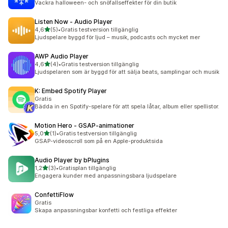
Vackra halloween- och snöfallseffekter för din butik
Listen Now ‑ Audio Player
av 5 stjärnor
4,6
(5)
•
Gratis testversion tillgänglig
5 recensioner totalt
Ljudspelare byggd för ljud – musik, podcasts och mycket mer
AWP Audio Player
av 5 stjärnor
4,6
(4)
•
Gratis testversion tillgänglig
4 recensioner totalt
Ljudspelaren som är byggd för att sälja beats, samplingar och musik
K: Embed Spotify Player
Gratis
Bädda in en Spotify-spelare för att spela låtar, album eller spellistor.
Motion Hero ‑ GSAP‑animationer
av 5 stjärnor
5,0
(1)
•
Gratis testversion tillgänglig
1 recensioner totalt
GSAP-videoscroll som på en Apple-produktsida
Audio Player by bPlugins
av 5 stjärnor
1,2
(3)
•
Gratisplan tillgänglig
3 recensioner totalt
Engagera kunder med anpassningsbara ljudspelare
ConfettiFlow
Gratis
Skapa anpassningsbar konfetti och festliga effekter