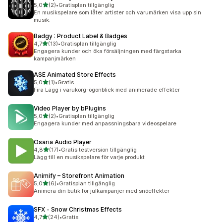
av 5 stjärnor
5,0
(2)
•
Gratisplan tillgänglig
2 recensioner totalt
En musikspelare som låter artister och varumärken visa upp sin
musik.
Badgy : Product Label & Badges
av 5 stjärnor
4,7
(13)
•
Gratisplan tillgänglig
13 recensioner totalt
Engagera kunder och öka försäljningen med färgstarka
kampanjmärken
ASE Animated Store Effects
av 5 stjärnor
5,0
(1)
•
Gratis
1 recensioner totalt
Fira Lägg i varukorg-ögonblick med animerade effekter
Video Player by bPlugins
av 5 stjärnor
5,0
(2)
•
Gratisplan tillgänglig
2 recensioner totalt
Engagera kunder med anpassningsbara videospelare
Osaria Audio Player
av 5 stjärnor
4,8
(17)
•
Gratis testversion tillgänglig
17 recensioner totalt
Lägg till en musikspelare för varje produkt
Animify – Storefront Animation
av 5 stjärnor
5,0
(6)
•
Gratisplan tillgänglig
6 recensioner totalt
Animera din butik för julkampanjer med snöeffekter
SFX ‑ Snow Christmas Effects
av 5 stjärnor
4,7
(24)
•
Gratis
24 recensioner totalt