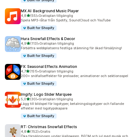
Built for Shopify
MX AI: Background Music Player
av 5 stjärnor
4,8
(55)
•
Gratisplan tillgänglig
55 recensioner totalt
Spela MP3-låtar från Spotify, SoundCloud och YouTube
Built for Shopify
Hura Snowfall Effects & Decor
av 5 stjärnor
4,9
(113)
•
Gratisplan tillgänglig
113 recensioner totalt
Förbättra webbplatsens festliga stämning för ökad försäljning!
Built for Shopify
FX: Seasonal Effects Animation
av 5 stjärnor
4,7
(151)
•
Gratisplan tillgänglig
151 recensioner totalt
200+ snöfallseffekter för preloader, animationer och sektionsspel
Built for Shopify
Imgify: Logo Slider Marquee
av 5 stjärnor
5,0
(30)
•
Gratisplan tillgänglig
30 recensioner totalt
Lägg till bildspel för logotyper, betalningslogotyper och fallande
effekter med logotypskapare
Built for Shopify
RT: Christmas Snowfall Effects
av 5 stjärnor
4,8
(152)
•
Gratis
152 recensioner totalt
Öka försäljningen under Halloween, BFCM och jul med musik och