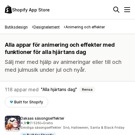
Shopify App Store
Butiksdesign
Designelement
Animering och effekter
Alla appar för animering och effekter med
funktioner för alla hjärtans dag
Sälj mer med hjälp av animeringar eller till och
med julmusik under jul och nyår.
118 appar med
Alla hjärtans dag
Rensa
Built for Shopify
Dakaas säsongseffekter
av 5 stjärnor
4,9
(1 526)
•
Gratis
1526 recensioner totalt
Smidiga säsongseffekter: Snö, Halloween, Santa & Black Friday