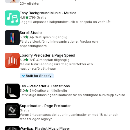
20+ effekter
Easy Background Music ‑ Musica
av 5 stjärnor
4,8
(79)
•
Gratis
79 recensioner totalt
Lägg till anpassad bakgrundsmusik eller spela en valfri låt
Scroll Studio
av 5 stjärnor
5,0
(4)
•
Gratisplan tillgänglig
4 recensioner totalt
Färdiga block för rullningsanimationer. Vackra och
anpassningsbara
Loadify Preloader & Page Speed
av 5 stjärnor
5,0
(64)
•
Gratisplan tillgänglig
64 recensioner totalt
Ge din butik laddningsskärmar, sideffekter och
hastighetsförbättringar
Built for Shopify
Leo ‑ Preloader & Transitions
av 5 stjärnor
5,0
(3)
•
Gratisplan tillgänglig
3 recensioner totalt
Lättviktiga inläsningsanimationer för en smidigare butiksupplevelse
Superloader ‑ Page Preloader
Gratis
Varumärkesanpassade laddningsanimationer med 18 stilar och
stöd för egen logotyp
WavExp: Playlist Music Player