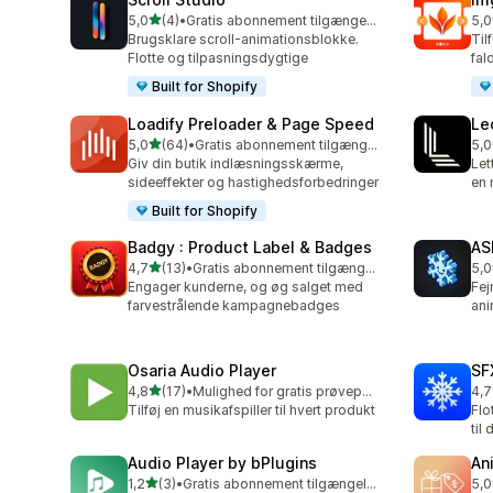
ud af 5 stjerner
5,0
(4)
•
Gratis abonnement tilgængeligt
5,0
4 anmeldelser i alt
29 
Brugsklare scroll-animationsblokke.
Til
Flotte og tilpasningsdygtige
fal
Built for Shopify
Loadify Preloader & Page Speed
Le
ud af 5 stjerner
5,0
(64)
•
Gratis abonnement tilgængeligt
5,0
64 anmeldelser i alt
3 a
Giv din butik indlæsningsskærme,
Let
sideeffekter og hastighedsforbedringer
en 
Built for Shopify
Badgy : Product Label & Badges
AS
ud af 5 stjerner
4,7
(13)
•
Gratis abonnement tilgængeligt
5,0
13 anmeldelser i alt
1 a
Engager kunderne, og øg salget med
Fej
farvestrålende kampagnebadges
ani
Osaria Audio Player
SF
ud af 5 stjerner
4,8
(17)
•
Mulighed for gratis prøveperiode
4,7
17 anmeldelser i alt
24 
Tilføj en musikafspiller til hvert produkt
Flo
til 
Audio Player by bPlugins
An
ud af 5 stjerner
1,2
(3)
•
Gratis abonnement tilgængeligt
5,0
3 anmeldelser i alt
6 a