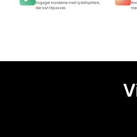
Engager kunderne med lydafspillere,
Ani
der kan tilpasses
med
V