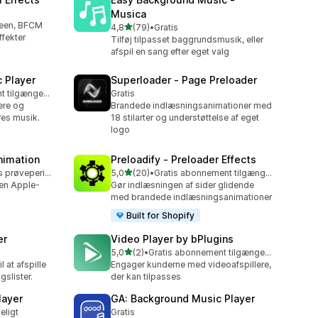
Musica
oween, BFCM
ud af 5 stjerner
4,8
(79)
•
Gratis
79 anmeldelser i alt
fekter
Tilføj tilpasset baggrundsmusik, eller
afspil en sang efter eget valg
c Player
Superloader ‑ Page Preloader
Gratis abonnement tilgængeligt
Gratis
nere og
Brandede indlæsningsanimationer med
res musik.
18 stilarter og understøttelse af eget
logo
nimation
Preloadify ‑ Preloader Effects
ud af 5 stjerner
Mulighed for gratis prøveperiode
5,0
(20)
•
Gratis abonnement tilgængeligt
20 anmeldelser i alt
en Apple-
Gør indlæsningen af sider glidende
med brandede indlæsningsanimationer
Built for Shopify
er
Video Player by bPlugins
ud af 5 stjerner
5,0
(2)
•
Gratis abonnement tilgængeligt
2 anmeldelser i alt
l at afspille
Engager kunderne med videoafspillere,
gslister.
der kan tilpasses
layer
GA: Background Music Player
eligt
Gratis