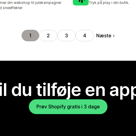
mer din webshop til julekampagner
Tryk på play i din butik.
 sneeffekter
Næste
1
2
3
4
il du tilføje en ap
Prøv Shopify gratis i 3 dage