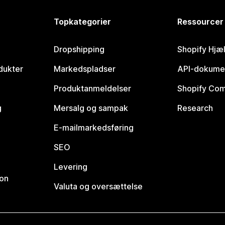
Topkategorier
Ressourcer
Dropshipping
Shopify Hjæ
dukter
Markedspladser
API-dokume
Produktanmeldelser
Shopify Co
g
Mersalg og sampak
Research
E-mailmarkedsføring
SEO
Levering
ion
Valuta og oversættelse