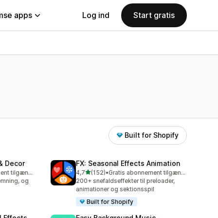
se apps
Log ind
Start gratis
Built for Shopify
 & Decor
FX: Seasonal Effects Animation
ud af 5 stjerner
Gratis abonnement tilgængeligt
4,7
(152)
•
Gratis abonnement tilgængeligt
152 anmeldelser i alt
temning, og
200+ snefaldseffekter til preloader,
animationer og sektionsspil
Built for Shopify
 Effects
Easy Background Music ‑