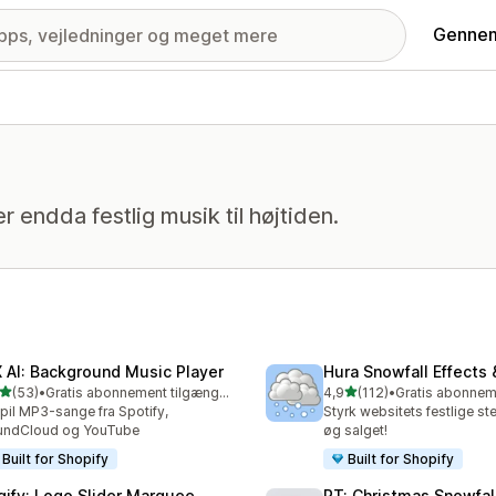
Gennem
 endda festlig musik til højtiden.
 AI: Background Music Player
Hura Snowfall Effects
ud af 5 stjerner
ud af 5 stjerner
(53)
•
Gratis abonnement tilgængeligt
4,9
(112)
•
anmeldelser i alt
112 anmeldelser i alt
pil MP3-sange fra Spotify,
Styrk websitets festlige s
undCloud og YouTube
øg salget!
Built for Shopify
Built for Shopify
gify: Logo Slider Marquee
RT: Christmas Snowfall