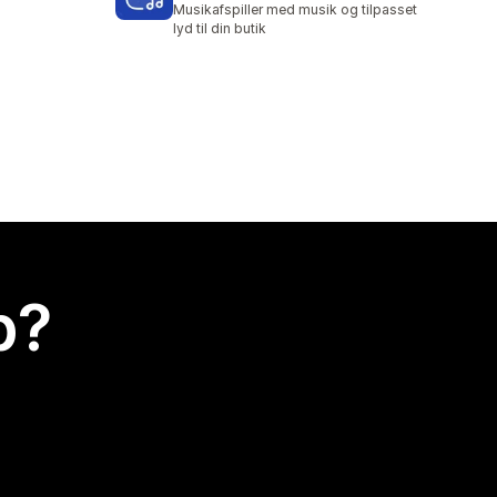
Musikafspiller med musik og tilpasset
lyd til din butik
p?