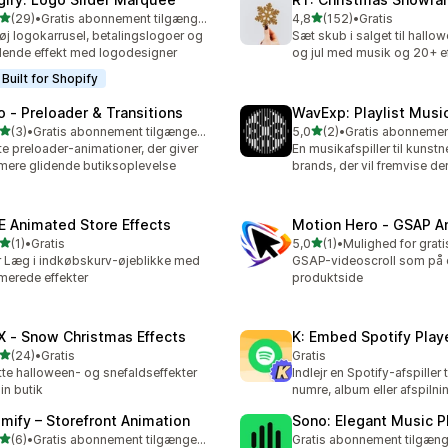
ud af 5 stjerner
ud af 5 stjerner
(29)
•
Gratis abonnement tilgængeligt
4,8
(152)
•
Gratis
anmeldelser i alt
152 anmeldelser i alt
føj logokarrusel, betalingslogoer og
Sæt skub i salget til hall
dende effekt med logodesigner
og jul med musik og 20+ ef
Built for Shopify
o ‑ Preloader & Transitions
WavExp: Playlist Musi
ud af 5 stjerner
ud af 5 stjerner
(3)
•
Gratis abonnement tilgængeligt
5,0
(2)
•
nmeldelser i alt
2 anmeldelser i alt
te preloader-animationer, der giver
En musikafspiller til kunst
mere glidende butiksoplevelse
brands, der vil fremvise de
E Animated Store Effects
Motion Hero ‑ GSAP A
ud af 5 stjerner
ud af 5 stjerner
(1)
•
Gratis
5,0
(1)
•
nmeldelser i alt
1 anmeldelser i alt
r Læg i indkøbskurv-øjeblikke med
GSAP-videoscroll som på 
merede effekter
produktside
X ‑ Snow Christmas Effects
K: Embed Spotify Play
ud af 5 stjerner
(24)
•
Gratis
Gratis
anmeldelser i alt
tte halloween- og snefaldseffekter
Indlejr en Spotify-afspiller ti
din butik
numre, album eller afspilnin
imify – Storefront Animation
Sono: Elegant Music P
ud af 5 stjerner
(6)
•
Gratis abonnement tilgængeligt
Gratis abonnement tilgæng
nmeldelser i alt