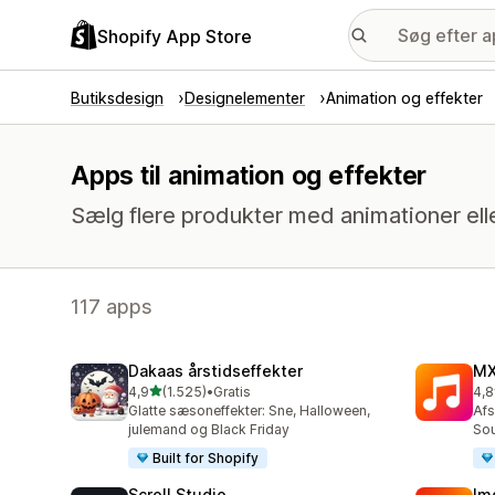
Shopify App Store
Butiksdesign
Designelementer
Animation og effekter
Apps til animation og effekter
Sælg flere produkter med animationer eller
117 apps
Dakaas årstidseffekter
MX
ud af 5 stjerner
4,9
(1.525)
•
Gratis
4,8
1525 anmeldelser i alt
53 
Glatte sæsoneffekter: Sne, Halloween,
Afs
julemand og Black Friday
So
Built for Shopify
Scroll Studio
Im