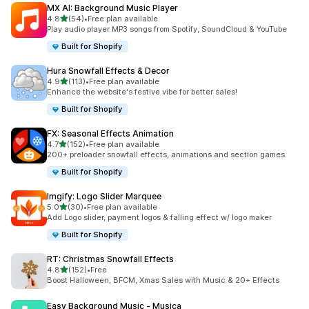
MX AI: Background Music Player
เต็ม 5 ดาว
4.8
(54)
•
Free plan available
ทั้งหมด 54 รีวิว
Play audio player MP3 songs from Spotify, SoundCloud & YouTube
Built for Shopify
Hura Snowfall Effects & Decor
เต็ม 5 ดาว
4.9
(113)
•
Free plan available
ทั้งหมด 113 รีวิว
Enhance the website's festive vibe for better sales!
Built for Shopify
FX: Seasonal Effects Animation
เต็ม 5 ดาว
4.7
(152)
•
Free plan available
ทั้งหมด 152 รีวิว
200+ preloader snowfall effects, animations and section games
Built for Shopify
Imgify: Logo Slider Marquee
เต็ม 5 ดาว
5.0
(30)
•
Free plan available
ทั้งหมด 30 รีวิว
Add Logo slider, payment logos & falling effect w/ logo maker
Built for Shopify
RT: Christmas Snowfall Effects
เต็ม 5 ดาว
4.8
(152)
•
Free
ทั้งหมด 152 รีวิว
Boost Halloween, BFCM, Xmas Sales with Music & 20+ Effects
Easy Background Music ‑ Musica