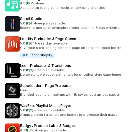
เต็ม 5 ดาว
4.8
(79)
•
Free
ทั้งหมด 79 รีวิว
Add custom background music, or play song of choice
Scroll Studio
เต็ม 5 ดาว
5.0
(4)
•
Free plan available
ทั้งหมด 4 รีวิว
Ready-to-use scroll animation blocks. beautiful & customizable
Loadify Preloader & Page Speed
เต็ม 5 ดาว
5.0
(64)
•
Free plan available
ทั้งหมด 64 รีวิว
Give your store loading screens, page effects and speed boosts
Built for Shopify
Leo ‑ Preloader & Transitions
เต็ม 5 ดาว
5.0
(3)
•
Free plan available
ทั้งหมด 3 รีวิว
Lightweight preloader animations for smoother store experience
Superloader ‑ Page Preloader
Free
Branded loading animations with 18 styles, custom logo support
WavExp: Playlist Music Player
เต็ม 5 ดาว
5.0
(2)
•
Free plan available
ทั้งหมด 2 รีวิว
A music player for artists and brands to showcase their music.
Badgy : Product Label & Badges
เต็ม 5 ดาว
4.7
(13)
•
Free plan available