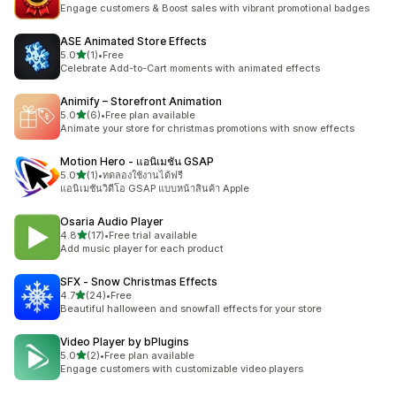
ทั้งหมด 13 รีวิว
Engage customers & Boost sales with vibrant promotional badges
ASE Animated Store Effects
เต็ม 5 ดาว
5.0
(1)
•
Free
ทั้งหมด 1 รีวิว
Celebrate Add-to-Cart moments with animated effects
Animify – Storefront Animation
เต็ม 5 ดาว
5.0
(6)
•
Free plan available
ทั้งหมด 6 รีวิว
Animate your store for christmas promotions with snow effects
Motion Hero ‑ แอนิเมชัน GSAP
เต็ม 5 ดาว
5.0
(1)
•
ทดลองใช้งานได้ฟรี
ทั้งหมด 1 รีวิว
แอนิเมชันวิดีโอ GSAP แบบหน้าสินค้า Apple
Osaria Audio Player
เต็ม 5 ดาว
4.8
(17)
•
Free trial available
ทั้งหมด 17 รีวิว
Add music player for each product
SFX ‑ Snow Christmas Effects
เต็ม 5 ดาว
4.7
(24)
•
Free
ทั้งหมด 24 รีวิว
Beautiful halloween and snowfall effects for your store
Video Player by bPlugins
เต็ม 5 ดาว
5.0
(2)
•
Free plan available
ทั้งหมด 2 รีวิว
Engage customers with customizable video players