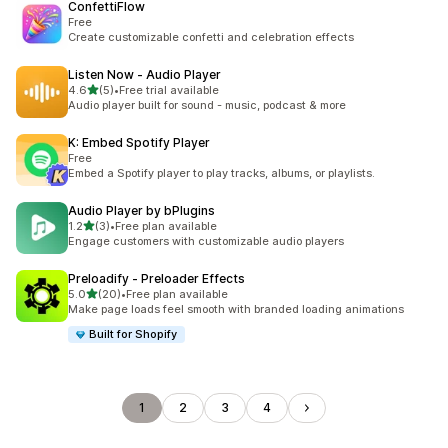
ConfettiFlow
Free
Create customizable confetti and celebration effects
Listen Now ‑ Audio Player
เต็ม 5 ดาว
4.6
(5)
•
Free trial available
ทั้งหมด 5 รีวิว
Audio player built for sound - music, podcast & more
K: Embed Spotify Player
Free
Embed a Spotify player to play tracks, albums, or playlists.
Audio Player by bPlugins
เต็ม 5 ดาว
1.2
(3)
•
Free plan available
ทั้งหมด 3 รีวิว
Engage customers with customizable audio players
Preloadify ‑ Preloader Effects
เต็ม 5 ดาว
5.0
(20)
•
Free plan available
ทั้งหมด 20 รีวิว
Make page loads feel smooth with branded loading animations
Built for Shopify
1
2
3
4