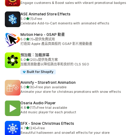
共有 13 則評價
Engage customers & Boost sales with vibrant promotional badges
ASE Animated Store Effects
滿分 5 顆星
5.0
(1)
•
Free
共有 1 則評價
Celebrate Add-to-Cart moments with animated effects
Motion Hero ‑ GSAP 動畫
滿分 5 顆星
5.0
(1)
•
提供免費試用
共有 1 則評價
打造如 Apple 產品頁面般的 GSAP 影片捲動動畫
預加載：加載屏幕
滿分 5 顆星
5.0
(20)
•
提供免費方案
共有 20 則評價
加載頁面動畫以降低跳出率和良好的 CLS SEO
Built for Shopify
Animify – Storefront Animation
滿分 5 顆星
5.0
(6)
•
Free plan available
共有 6 則評價
Animate your store for christmas promotions with snow effects
Osaria Audio Player
滿分 5 顆星
4.8
(17)
•
Free trial available
共有 17 則評價
Add music player for each product
SFX ‑ Snow Christmas Effects
滿分 5 顆星
4.7
(24)
•
Free
共有 24 則評價
Beautiful halloween and snowfall effects for your store