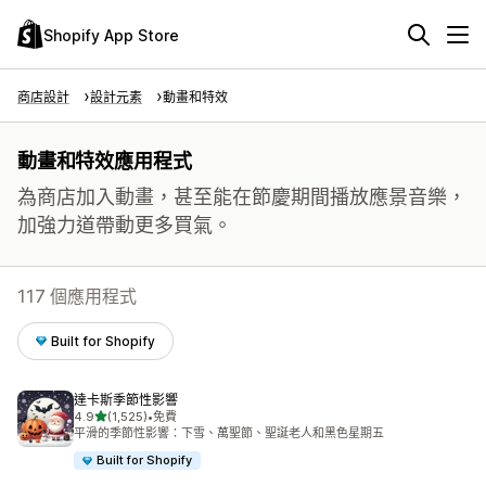
Shopify App Store
商店設計
設計元素
動畫和特效
動畫和特效應用程式
為商店加入動畫，甚至能在節慶期間播放應景音樂，
加強力道帶動更多買氣。
117 個應用程式
Built for Shopify
達卡斯季節性影響
滿分 5 顆星
4.9
(1,525)
•
免費
共有 1525 則評價
平滑的季節性影響：下雪、萬聖節、聖誕老人和黑色星期五
Built for Shopify