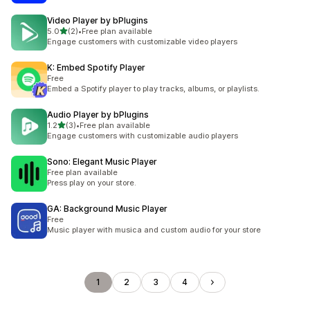
Video Player by bPlugins
滿分 5 顆星
5.0
(2)
•
Free plan available
共有 2 則評價
Engage customers with customizable video players
K: Embed Spotify Player
Free
Embed a Spotify player to play tracks, albums, or playlists.
Audio Player by bPlugins
滿分 5 顆星
1.2
(3)
•
Free plan available
共有 3 則評價
Engage customers with customizable audio players
Sono: Elegant Music Player
Free plan available
Press play on your store.
GA: Background Music Player
Free
Music player with musica and custom audio for your store
1
2
3
4