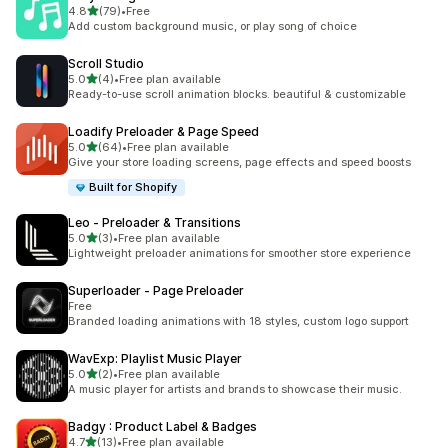
滿分 5 顆星
4.8
(79)
•
Free
共有 79 則評價
Add custom background music, or play song of choice
Scroll Studio
滿分 5 顆星
5.0
(4)
•
Free plan available
共有 4 則評價
Ready-to-use scroll animation blocks. beautiful & customizable
Loadify Preloader & Page Speed
滿分 5 顆星
5.0
(64)
•
Free plan available
共有 64 則評價
Give your store loading screens, page effects and speed boosts
Built for Shopify
Leo ‑ Preloader & Transitions
滿分 5 顆星
5.0
(3)
•
Free plan available
共有 3 則評價
Lightweight preloader animations for smoother store experience
Superloader ‑ Page Preloader
Free
Branded loading animations with 18 styles, custom logo support
WavExp: Playlist Music Player
滿分 5 顆星
5.0
(2)
•
Free plan available
共有 2 則評價
A music player for artists and brands to showcase their music.
Badgy : Product Label & Badges
滿分 5 顆星
4.7
(13)
•
Free plan available