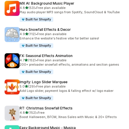
MX AI: Background Music Player
滿分 5 顆星
4.8
(53)
•
Free plan available
共有 53 則評價
Play audio player MP3 songs from Spotify, SoundCloud & YouTube
Built for Shopify
Hura Snowfall Effects & Decor
滿分 5 顆星
4.9
(112)
•
Free plan available
共有 112 則評價
Enhance the website's festive vibe for better sales!
Built for Shopify
FX: Seasonal Effects Animation
滿分 5 顆星
4.7
(152)
•
Free plan available
共有 152 則評價
200+ preloader snowfall effects, animations and section games
Built for Shopify
Imgify: Logo Slider Marquee
滿分 5 顆星
5.0
(29)
•
Free plan available
共有 29 則評價
Add Logo slider, payment logos & falling effect w/ logo maker
Built for Shopify
RT: Christmas Snowfall Effects
滿分 5 顆星
4.8
(152)
•
Free
共有 152 則評價
Boost Halloween, BFCM, Xmas Sales with Music & 20+ Effects
Easy Background Music ‑ Musica