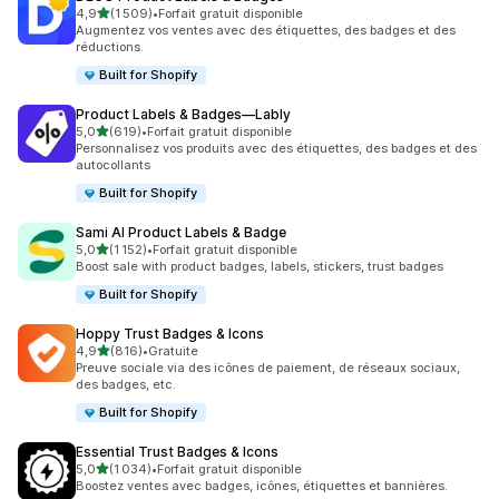
étoile(s) sur 5
4,9
(1 509)
•
Forfait gratuit disponible
1509 avis au total
Augmentez vos ventes avec des étiquettes, des badges et des
réductions.
Built for Shopify
Product Labels & Badges—Lably
étoile(s) sur 5
5,0
(619)
•
Forfait gratuit disponible
619 avis au total
Personnalisez vos produits avec des étiquettes, des badges et des
autocollants
Built for Shopify
Sami AI Product Labels & Badge
étoile(s) sur 5
5,0
(1 152)
•
Forfait gratuit disponible
1152 avis au total
Boost sale with product badges, labels, stickers, trust badges
Built for Shopify
Hoppy Trust Badges & Icons
étoile(s) sur 5
4,9
(816)
•
Gratuite
816 avis au total
Preuve sociale via des icônes de paiement, de réseaux sociaux,
des badges, etc.
Built for Shopify
Essential Trust Badges & Icons
étoile(s) sur 5
5,0
(1 034)
•
Forfait gratuit disponible
1034 avis au total
Boostez ventes avec badges, icônes, étiquettes et bannières.