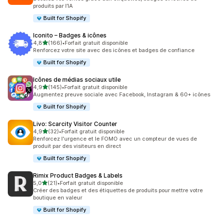
produits par l’IA
Built for Shopify
Iconito – Badges & icônes
étoile(s) sur 5
4,8
(166)
•
Forfait gratuit disponible
166 avis au total
Renforcez votre site avec des icônes et badges de confiance
Built for Shopify
Icônes de médias sociaux utile
étoile(s) sur 5
4,9
(145)
•
Forfait gratuit disponible
145 avis au total
Augmentez preuve sociale avec Facebook, Instagram & 60+ icônes
Built for Shopify
Livo: Scarcity Visitor Counter
étoile(s) sur 5
4,9
(32)
•
Forfait gratuit disponible
32 avis au total
Renforcez l'urgence et le FOMO avec un compteur de vues de
produit par des visiteurs en direct
Built for Shopify
Rimix Product Badges & Labels
étoile(s) sur 5
5,0
(21)
•
Forfait gratuit disponible
21 avis au total
Créer des badges et des étiquettes de produits pour mettre votre
boutique en valeur
Built for Shopify