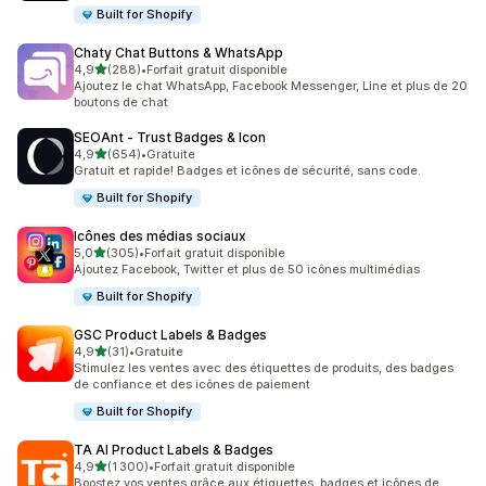
Built for Shopify
Chaty Chat Buttons & WhatsApp
étoile(s) sur 5
4,9
(288)
•
Forfait gratuit disponible
288 avis au total
Ajoutez le chat WhatsApp, Facebook Messenger, Line et plus de 20
boutons de chat
SEOAnt ‑ Trust Badges & Icon
étoile(s) sur 5
4,9
(654)
•
Gratuite
654 avis au total
Gratuit et rapide! Badges et icônes de sécurité, sans code.
Built for Shopify
Icônes des médias sociaux
étoile(s) sur 5
5,0
(305)
•
Forfait gratuit disponible
305 avis au total
Ajoutez Facebook, Twitter et plus de 50 icônes multimédias
Built for Shopify
GSC Product Labels & Badges
étoile(s) sur 5
4,9
(31)
•
Gratuite
31 avis au total
Stimulez les ventes avec des étiquettes de produits, des badges
de confiance et des icônes de paiement
Built for Shopify
TA AI Product Labels & Badges
étoile(s) sur 5
4,9
(1 300)
•
Forfait gratuit disponible
1300 avis au total
Boostez vos ventes grâce aux étiquettes, badges et icônes de