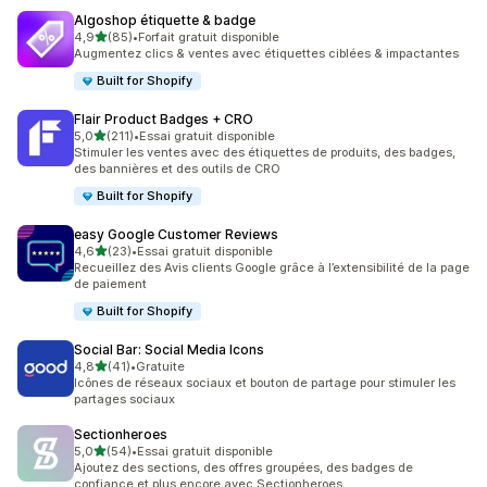
Algoshop étiquette & badge
étoile(s) sur 5
4,9
(85)
•
Forfait gratuit disponible
85 avis au total
Augmentez clics & ventes avec étiquettes ciblées & impactantes
Built for Shopify
Flair Product Badges + CRO
étoile(s) sur 5
5,0
(211)
•
Essai gratuit disponible
211 avis au total
Stimuler les ventes avec des étiquettes de produits, des badges,
des bannières et des outils de CRO
Built for Shopify
easy Google Customer Reviews
étoile(s) sur 5
4,6
(23)
•
Essai gratuit disponible
23 avis au total
Recueillez des Avis clients Google grâce à l’extensibilité de la page
de paiement
Built for Shopify
Social Bar: Social Media Icons
étoile(s) sur 5
4,8
(41)
•
Gratuite
41 avis au total
Icônes de réseaux sociaux et bouton de partage pour stimuler les
partages sociaux
Sectionheroes
étoile(s) sur 5
5,0
(54)
•
Essai gratuit disponible
54 avis au total
Ajoutez des sections, des offres groupées, des badges de
confiance et plus encore avec Sectionheroes