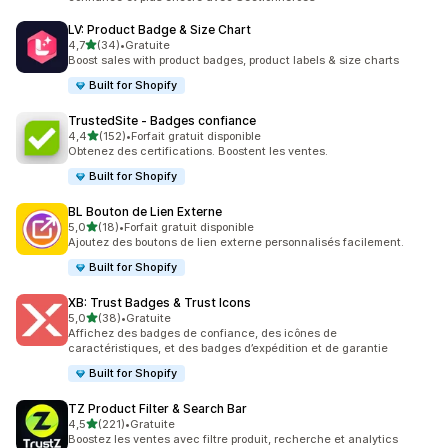
LV: Product Badge & Size Chart
étoile(s) sur 5
4,7
(34)
•
Gratuite
34 avis au total
Boost sales with product badges, product labels & size charts
Built for Shopify
TrustedSite ‑ Badges confiance
étoile(s) sur 5
4,4
(152)
•
Forfait gratuit disponible
152 avis au total
Obtenez des certifications. Boostent les ventes.
Built for Shopify
BL Bouton de Lien Externe
étoile(s) sur 5
5,0
(18)
•
Forfait gratuit disponible
18 avis au total
Ajoutez des boutons de lien externe personnalisés facilement.
Built for Shopify
XB: Trust Badges & Trust Icons
étoile(s) sur 5
5,0
(38)
•
Gratuite
38 avis au total
Affichez des badges de confiance, des icônes de
caractéristiques, et des badges d’expédition et de garantie
Built for Shopify
TZ Product Filter & Search Bar
étoile(s) sur 5
4,5
(221)
•
Gratuite
221 avis au total
Boostez les ventes avec filtre produit, recherche et analytics