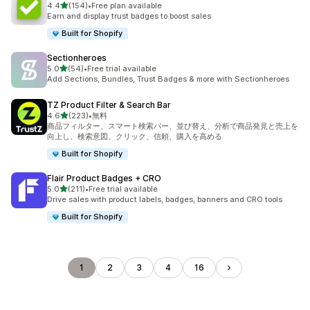
5つ星中
4.4
(154)
•
Free plan available
合計レビュー数：154件
Earn and display trust badges to boost sales
Built for Shopify
Sectionheroes
5つ星中
5.0
(54)
•
Free trial available
合計レビュー数：54件
Add Sections, Bundles, Trust Badges & more with Sectionheroes
TZ Product Filter & Search Bar
5つ星中
4.6
(223)
•
無料
合計レビュー数：223件
商品フィルター、スマート検索バー、並び替え、分析で商品発見と売上を
向上し、検索意図、クリック、信頼、購入を高める
Built for Shopify
Flair Product Badges + CRO
5つ星中
5.0
(211)
•
Free trial available
合計レビュー数：211件
Drive sales with product labels, badges, banners and CRO tools
Built for Shopify
1
2
3
4
16