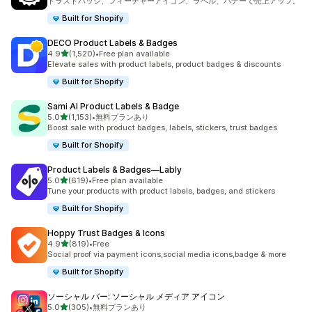
トラストバッジ、フィーチャーアイコン、ラベル、バナーで売上アップ。
Built for Shopify
DECO Product Labels & Badges
5つ星中
4.9
(1,520)
•
Free plan available
合計レビュー数：1520件
Elevate sales with product labels, product badges & discounts
Built for Shopify
Sami AI Product Labels & Badge
5つ星中
5.0
(1,153)
•
無料プランあり
合計レビュー数：1153件
Boost sale with product badges, labels, stickers, trust badges
Built for Shopify
Product Labels & Badges—Lably
5つ星中
5.0
(619)
•
Free plan available
合計レビュー数：619件
Tune your products with product labels, badges, and stickers
Built for Shopify
Hoppy Trust Badges & Icons
5つ星中
4.9
(819)
•
Free
合計レビュー数：819件
Social proof via payment icons,social media icons,badge & more
Built for Shopify
ソーシャル バー: ソーシャル メディア アイコン
5つ星中
5.0
(305)
•
無料プランあり
合計レビュー数：305件