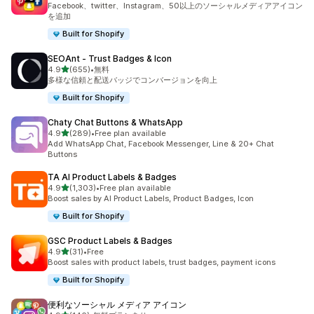
Facebook、twitter、Instagram、50以上のソーシャルメディアアイコン
を追加
Built for Shopify
SEOAnt ‑ Trust Badges & Icon
5つ星中
4.9
(655)
•
無料
合計レビュー数：655件
多様な信頼と配送バッジでコンバージョンを向上
Built for Shopify
Chaty Chat Buttons & WhatsApp
5つ星中
4.9
(289)
•
Free plan available
合計レビュー数：289件
Add WhatsApp Chat, Facebook Messenger, Line & 20+ Chat
Buttons
TA AI Product Labels & Badges
5つ星中
4.9
(1,303)
•
Free plan available
合計レビュー数：1303件
Boost sales by AI Product Labels, Product Badges, Icon
Built for Shopify
GSC Product Labels & Badges
5つ星中
4.9
(31)
•
Free
合計レビュー数：31件
Boost sales with product labels, trust badges, payment icons
Built for Shopify
便利なソーシャル メディア アイコン