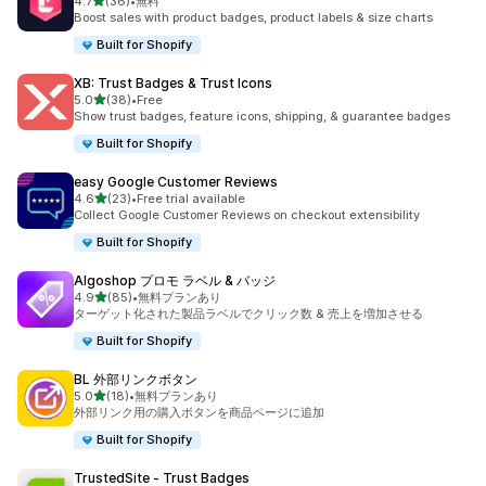
5つ星中
4.7
(36)
•
無料
合計レビュー数：36件
Boost sales with product badges, product labels & size charts
Built for Shopify
XB: Trust Badges & Trust Icons
5つ星中
5.0
(38)
•
Free
合計レビュー数：38件
Show trust badges, feature icons, shipping, & guarantee badges
Built for Shopify
easy Google Customer Reviews
5つ星中
4.6
(23)
•
Free trial available
合計レビュー数：23件
Collect Google Customer Reviews on checkout extensibility
Built for Shopify
Algoshop プロモ ラベル & バッジ
5つ星中
4.9
(85)
•
無料プランあり
合計レビュー数：85件
ターゲット化された製品ラベルでクリック数 & 売上を増加させる
Built for Shopify
BL 外部リンクボタン
5つ星中
5.0
(18)
•
無料プランあり
合計レビュー数：18件
外部リンク用の購入ボタンを商品ページに追加
Built for Shopify
TrustedSite ‑ Trust Badges