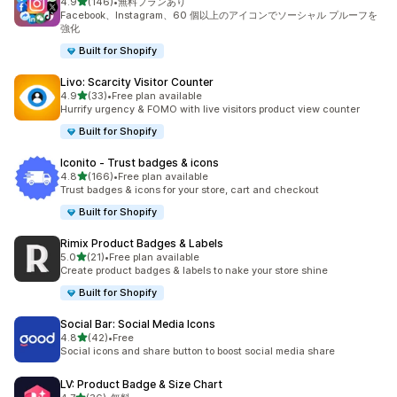
5つ星中
4.9
(146)
•
無料プランあり
合計レビュー数：146件
Facebook、Instagram、60 個以上のアイコンでソーシャル プルーフを
強化
Built for Shopify
Livo: Scarcity Visitor Counter
5つ星中
4.9
(33)
•
Free plan available
合計レビュー数：33件
Hurrify urgency & FOMO with live visitors product view counter
Built for Shopify
Iconito ‑ Trust badges & icons
5つ星中
4.8
(166)
•
Free plan available
合計レビュー数：166件
Trust badges & icons for your store, cart and checkout
Built for Shopify
Rimix Product Badges & Labels
5つ星中
5.0
(21)
•
Free plan available
合計レビュー数：21件
Create product badges & labels to nake your store shine
Built for Shopify
Social Bar: Social Media Icons
5つ星中
4.8
(42)
•
Free
合計レビュー数：42件
Social icons and share button to boost social media share
LV: Product Badge & Size Chart