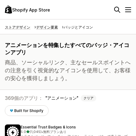
Shopify App Store
ストアデザイン
デザイン要素
バッジとアイコン
アニメーションを特集したすべてのバッジ・アイコ
ンアプリ
商品、ソーシャルリンク、主なセールスポイントへ
の注意を引く視覚的なアイコンを使用して、お客様
の安心を獲得しましょう。
369個のアプリ：
アニメーション
クリア
Built for Shopify
Essential Trust Badges & Icons
5つ星中
5.0
(1,045)
•
無料プランあり
合計レビュー数：1045件