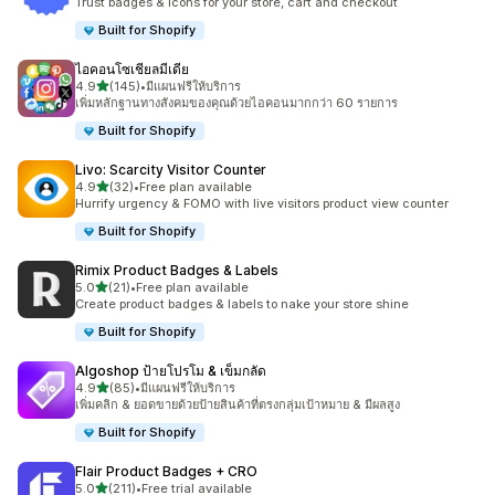
Trust badges & icons for your store, cart and checkout
Built for Shopify
ไอคอนโซเชียลมีเดีย
เต็ม 5 ดาว
4.9
(145)
•
มีแผนฟรีให้บริการ
ทั้งหมด 145 รีวิว
เพิ่มหลักฐานทางสังคมของคุณด้วยไอคอนมากกว่า 60 รายการ
Built for Shopify
Livo: Scarcity Visitor Counter
เต็ม 5 ดาว
4.9
(32)
•
Free plan available
ทั้งหมด 32 รีวิว
Hurrify urgency & FOMO with live visitors product view counter
Built for Shopify
Rimix Product Badges & Labels
เต็ม 5 ดาว
5.0
(21)
•
Free plan available
ทั้งหมด 21 รีวิว
Create product badges & labels to nake your store shine
Built for Shopify
Algoshop ป้ายโปรโม & เข็มกลัด
เต็ม 5 ดาว
4.9
(85)
•
มีแผนฟรีให้บริการ
ทั้งหมด 85 รีวิว
เพิ่มคลิก & ยอดขายด้วยป้ายสินค้าที่ตรงกลุ่มเป้าหมาย & มีผลสูง
Built for Shopify
Flair Product Badges + CRO
เต็ม 5 ดาว
5.0
(211)
•
Free trial available