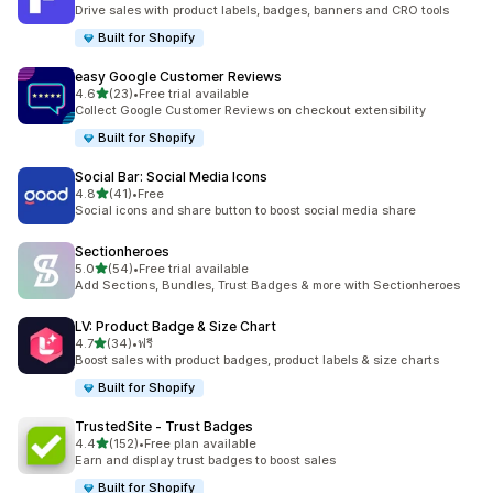
ทั้งหมด 211 รีวิว
Drive sales with product labels, badges, banners and CRO tools
Built for Shopify
easy Google Customer Reviews
เต็ม 5 ดาว
4.6
(23)
•
Free trial available
ทั้งหมด 23 รีวิว
Collect Google Customer Reviews on checkout extensibility
Built for Shopify
Social Bar: Social Media Icons
เต็ม 5 ดาว
4.8
(41)
•
Free
ทั้งหมด 41 รีวิว
Social icons and share button to boost social media share
Sectionheroes
เต็ม 5 ดาว
5.0
(54)
•
Free trial available
ทั้งหมด 54 รีวิว
Add Sections, Bundles, Trust Badges & more with Sectionheroes
LV: Product Badge & Size Chart
เต็ม 5 ดาว
4.7
(34)
•
ฟรี
ทั้งหมด 34 รีวิว
Boost sales with product badges, product labels & size charts
Built for Shopify
TrustedSite ‑ Trust Badges
เต็ม 5 ดาว
4.4
(152)
•
Free plan available
ทั้งหมด 152 รีวิว
Earn and display trust badges to boost sales
Built for Shopify