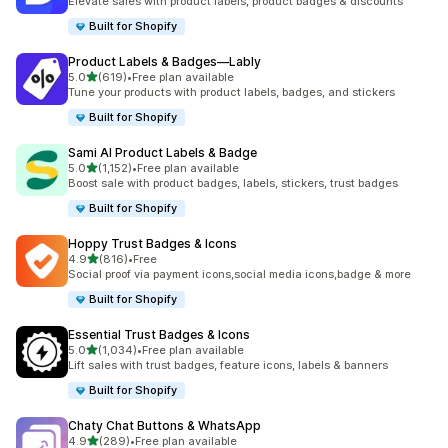
Elevate sales with product labels, product badges & discounts
Built for Shopify
Product Labels & Badges—Lably
เต็ม 5 ดาว
5.0
(619)
•
Free plan available
ทั้งหมด 619 รีวิว
Tune your products with product labels, badges, and stickers
Built for Shopify
Sami AI Product Labels & Badge
เต็ม 5 ดาว
5.0
(1,152)
•
Free plan available
ทั้งหมด 1152 รีวิว
Boost sale with product badges, labels, stickers, trust badges
Built for Shopify
Hoppy Trust Badges & Icons
เต็ม 5 ดาว
4.9
(816)
•
Free
ทั้งหมด 816 รีวิว
Social proof via payment icons,social media icons,badge & more
Built for Shopify
Essential Trust Badges & Icons
เต็ม 5 ดาว
5.0
(1,034)
•
Free plan available
ทั้งหมด 1034 รีวิว
Lift sales with trust badges, feature icons, labels & banners
Built for Shopify
Chaty Chat Buttons & WhatsApp
เต็ม 5 ดาว
4.9
(289)
•
Free plan available
ทั้งหมด 289 รีวิว