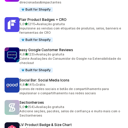
direcionadas&impactantes
Built for Shopify
Flair Product Badges + CRO
de 5 estrelas
5,0
(211)
•
Avaliação gratuita
211 avaliações ao todo
Impulsione as vendas com etiquetas de produtos, selos, banners e
ferramentas de CRO
Built for Shopify
easy Google Customer Reviews
de 5 estrelas
4,6
(23)
•
Avaliação gratuita
23 avaliações ao todo
Colete Avaliações do Consumidor do Google na Extensibilidade do
checkout
Built for Shopify
Social Bar: Social Media Icons
de 5 estrelas
4,8
(41)
•
Grátis
41 avaliações ao todo
Ícones de redes sociais e botão de compartilhamento para
impulsionar o compartilhamento nas redes sociais
Sectionheroes
de 5 estrelas
5,0
(54)
•
Avaliação gratuita
54 avaliações ao todo
Adicione seções, pacotes, selos de confiança e muito mais com o
Sectionheroes
LV: Product Badge & Size Chart