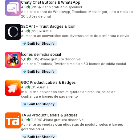
Chaty Chat Buttons & WhatsApp
de 5 estrelas
4,9
(288)
•
Plano gratuito disponível
288 avaliações ao todo
Adicione o chat do WhatsApp, Facebook Messenger, Line e mais de
20 botões de chat
SEOAnt ‑ Trust Badges & Icon
de 5 estrelas
4,9
(653)
•
Grátis
653 avaliações ao todo
Aumente as conversões com diversos selos de confiança e envio
Built for Shopify
Ícones de mídia social
de 5 estrelas
5,0
(305)
•
Plano gratuito disponível
305 avaliações ao todo
Adicione Facebook, Twitter e mais de 50 ícones de mídia social
Built for Shopify
GSC Product Labels & Badges
de 5 estrelas
4,9
(31)
•
Grátis
31 avaliações ao todo
Impulsione as vendas com etiquetas de produto, selos de
confiança e ícones de pagamento
Built for Shopify
TA AI Product Labels & Badges
de 5 estrelas
4,9
(1.299)
•
Plano gratuito disponível
1299 avaliações ao todo
Aumente as vendas com etiquetas de produto, selos e ícones
gerados por IA
Built for Shopify