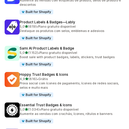
Aumente as vendas com etiquetas de produto, selos de produto e
descontos
Built for Shopify
Product Labels & Badges—Lably
de 5 estrelas
5,0
(619)
•
Plano gratuito disponível
619 avaliações ao todo
Destaque os produtos com selos, emblemas e adesivos
Built for Shopify
Sami AI Product Labels & Badge
de 5 estrelas
5,0
(1.152)
•
Plano gratuito disponível
1152 avaliações ao todo
Boost sale with product badges, labels, stickers, trust badges
Built for Shopify
Hoppy Trust Badges & Icons
de 5 estrelas
4,9
(816)
•
Grátis
816 avaliações ao todo
Prova social com ícones de pagamento, ícones de redes sociais,
selos e muito mais
Built for Shopify
Essential Trust Badges & Icons
de 5 estrelas
5,0
(1.034)
•
Plano gratuito disponível
1034 avaliações ao todo
Aumente as vendas com crachás, ícones, rótulos e banners.
Built for Shopify