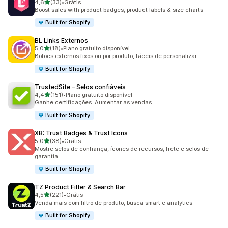
de 5 estrelas
4,6
(33)
•
Grátis
33 avaliações ao todo
Boost sales with product badges, product labels & size charts
Built for Shopify
BL Links Externos
de 5 estrelas
5,0
(18)
•
Plano gratuito disponível
18 avaliações ao todo
Botões externos fixos ou por produto, fáceis de personalizar
Built for Shopify
TrustedSite – Selos confiáveis
de 5 estrelas
4,4
(151)
•
Plano gratuito disponível
151 avaliações ao todo
Ganhe certificações. Aumentar as vendas.
Built for Shopify
XB: Trust Badges & Trust Icons
de 5 estrelas
5,0
(38)
•
Grátis
38 avaliações ao todo
Mostre selos de confiança, ícones de recursos, frete e selos de
garantia
Built for Shopify
TZ Product Filter & Search Bar
de 5 estrelas
4,5
(221)
•
Grátis
221 avaliações ao todo
Venda mais com filtro de produto, busca smart e analytics
Built for Shopify