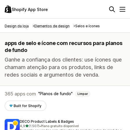
Shopify App Store
Design da loja
Elementos de design
Selos e ícones
apps de selo e ícone com recursos para planos
de fundo
Ganhe a confiança dos clientes: use ícones que
chamam atenção para os produtos, links de
redes sociais e argumentos de venda.
365 apps com
Planos de fundo
Limpar
Built for Shopify
DECO Product Labels & Badges
de 5 estrelas
4,9
(1.507)
•
Plano gratuito disponível
1507 avaliações ao todo