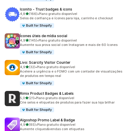
Iconito ‑ Trust badges & icons
de 5 estrelas
4,8
(166)
•
Plano gratuito disponível
166 avaliações ao todo
Selos de confiança e ícones para loja, carrinho e checkout
Built for Shopify
Ícones úteis de mídia social
de 5 estrelas
4,9
(145)
•
Plano gratuito disponível
145 avaliações ao todo
Aumente sua prova social com Instagram e mais de 60 ícones
Built for Shopify
Livo: Scarcity Visitor Counter
de 5 estrelas
4,9
(32)
•
Plano gratuito disponível
32 avaliações ao todo
Acelere a urgência e o FOMO com um contador de visualizações
de produtos em tempo real
Built for Shopify
Rimix Product Badges & Labels
de 5 estrelas
5,0
(21)
•
Plano gratuito disponível
21 avaliações ao todo
Crie selos e etiquetas de produtos para fazer sua loja brilhar
Built for Shopify
Algoshop Promo Label & Badge
de 5 estrelas
4,9
(85)
•
Plano gratuito disponível
85 avaliações ao todo
Aumente cliques&vendas com etiquetas