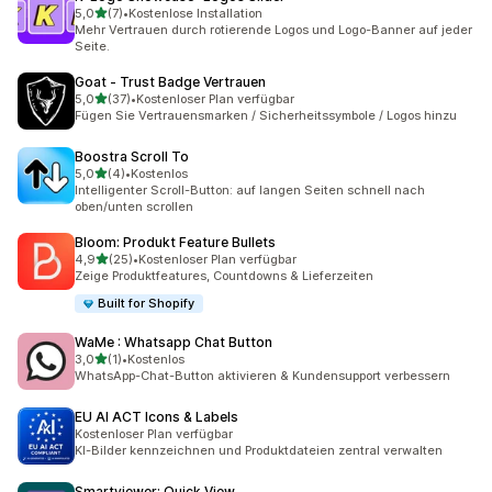
von 5 Sternen
5,0
(7)
•
Kostenlose Installation
7 Rezensionen insgesamt
Mehr Vertrauen durch rotierende Logos und Logo-Banner auf jeder
Seite.
Goat ‑ Trust Badge Vertrauen
von 5 Sternen
5,0
(37)
•
Kostenloser Plan verfügbar
37 Rezensionen insgesamt
Fügen Sie Vertrauensmarken / Sicherheitssymbole / Logos hinzu
Boostra Scroll To
von 5 Sternen
5,0
(4)
•
Kostenlos
4 Rezensionen insgesamt
Intelligenter Scroll-Button: auf langen Seiten schnell nach
oben/unten scrollen
Bloom: Produkt Feature Bullets
von 5 Sternen
4,9
(25)
•
Kostenloser Plan verfügbar
25 Rezensionen insgesamt
Zeige Produktfeatures, Countdowns & Lieferzeiten
Built for Shopify
WaMe : Whatsapp Chat Button
von 5 Sternen
3,0
(1)
•
Kostenlos
1 Rezensionen insgesamt
WhatsApp-Chat-Button aktivieren & Kundensupport verbessern
EU AI ACT Icons & Labels
Kostenloser Plan verfügbar
KI-Bilder kennzeichnen und Produktdateien zentral verwalten
Smartviewer: Quick View