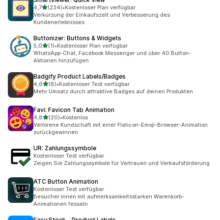
von 5 Sternen
4,7
(234)
•
Kostenloser Plan verfügbar
234 Rezensionen insgesamt
Verkürzung der Einkaufszeit und Verbesserung des
Kundenerlebnisses
Buttonizer: Buttons & Widgets
von 5 Sternen
5,0
(1)
•
Kostenloser Plan verfügbar
1 Rezensionen insgesamt
WhatsApp-Chat, Facebook Messenger und über 40 Button-
Aktionen hinzufügen
Badgify Product Labels/Badges
von 5 Sternen
4,6
(8)
•
Kostenloser Test verfügbar
8 Rezensionen insgesamt
Mehr Umsatz durch attraktive Badges auf deinen Produkten
Favi: Favicon Tab Animation
von 5 Sternen
4,8
(20)
•
Kostenlos
20 Rezensionen insgesamt
Verlorene Kundschaft mit einer Flaticon-Emoji-Browser-Animation
zurückgewinnen
UR: Zahlungssymbole
Kostenloser Test verfügbar
Zeigen Sie Zahlungssymbole für Vertrauen und Verkaufsförderung
ATC Button Animation
Kostenloser Test verfügbar
Besucher:innen mit aufmerksamkeitsstarken Warenkorb-
Animationen fesseln
Easy:Stock ‑ Product Labels