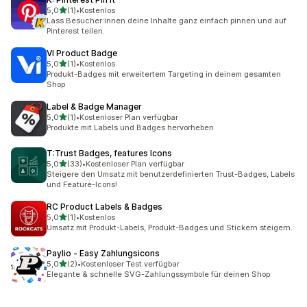
von 5 Sternen
5,0
(1)
•
Kostenlos
1 Rezensionen insgesamt
Lass Besucher:innen deine Inhalte ganz einfach pinnen und auf
Pinterest teilen.
VI Product Badge
von 5 Sternen
5,0
(1)
•
Kostenlos
1 Rezensionen insgesamt
Produkt-Badges mit erweitertem Targeting in deinem gesamten
Shop
Label & Badge Manager
von 5 Sternen
5,0
(1)
•
Kostenloser Plan verfügbar
1 Rezensionen insgesamt
Produkte mit Labels und Badges hervorheben
T:Trust Badges, features Icons
von 5 Sternen
5,0
(33)
•
Kostenloser Plan verfügbar
33 Rezensionen insgesamt
Steigere den Umsatz mit benutzerdefinierten Trust-Badges, Labels
und Feature-Icons!
RC Product Labels & Badges
von 5 Sternen
5,0
(1)
•
Kostenlos
1 Rezensionen insgesamt
Umsatz mit Produkt-Labels, Produkt-Badges und Stickern steigern.
Paylio ‑ Easy Zahlungsicons
von 5 Sternen
5,0
(2)
•
Kostenloser Test verfügbar
2 Rezensionen insgesamt
Elegante & schnelle SVG-Zahlungssymbole für deinen Shop