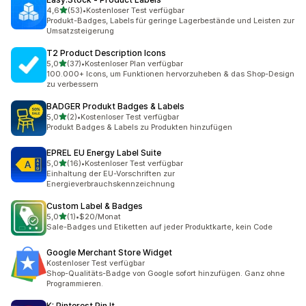
von 5 Sternen
4,6
(53)
•
Kostenloser Test verfügbar
53 Rezensionen insgesamt
Produkt-Badges, Labels für geringe Lagerbestände und Leisten zur
Umsatzsteigerung
T2 Product Description Icons
von 5 Sternen
5,0
(37)
•
Kostenloser Plan verfügbar
37 Rezensionen insgesamt
100.000+ Icons, um Funktionen hervorzuheben & das Shop-Design
zu verbessern
BADGER Produkt Badges & Labels
von 5 Sternen
5,0
(2)
•
Kostenloser Test verfügbar
2 Rezensionen insgesamt
Produkt Badges & Labels zu Produkten hinzufügen
EPREL EU Energy Label Suite
von 5 Sternen
5,0
(16)
•
Kostenloser Test verfügbar
16 Rezensionen insgesamt
Einhaltung der EU-Vorschriften zur
Energieverbrauchskennzeichnung
Custom Label & Badges
von 5 Sternen
5,0
(1)
•
$20/Monat
1 Rezensionen insgesamt
Sale-Badges und Etiketten auf jeder Produktkarte, kein Code
Google Merchant Store Widget
Kostenloser Test verfügbar
Shop-Qualitäts-Badge von Google sofort hinzufügen. Ganz ohne
Programmieren.
K: Pinterest Pin It