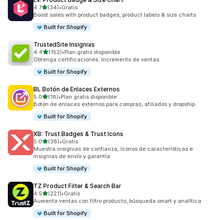
de 5 estrellas
4.7
(34)
•
Gratis
34 reseñas en total
Boost sales with product badges, product labels & size charts
Built for Shopify
TrustedSite Insignias
de 5 estrellas
4.4
(152)
•
Plan gratis disponible
152 reseñas en total
Obtenga certificaciones. Incremento de ventas.
Built for Shopify
BL Botón de Enlaces Externos
de 5 estrellas
5.0
(18)
•
Plan gratis disponible
18 reseñas en total
Botón de enlaces externos para compras, afiliados y dropship.
Built for Shopify
XB: Trust Badges & Trust Icons
de 5 estrellas
5.0
(38)
•
Gratis
38 reseñas en total
Muestra insignias de confianza, íconos de características e
insignias de envío y garantía
Built for Shopify
TZ Product Filter & Search Bar
de 5 estrellas
4.5
(221)
•
Gratis
221 reseñas en total
Aumenta ventas con filtro producto, búsqueda smart y analítica
Built for Shopify