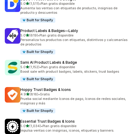
de 5 estrellas
5.0
(1,511)
•
Plan gratis disponible
1511 reseñas en total
Aumenta las ventas con etiquetas de producto, insignias de
producto y descuentos
Built for Shopify
Product Labels & Badges—Lably
de 5 estrellas
5.0
(619)
•
Plan gratis disponible
619 reseñas en total
Personaliza tus productos con etiquetas, distintivos y calcomanías
de productos
Built for Shopify
Sami AI Product Labels & Badge
de 5 estrellas
5.0
(1,152)
•
Plan gratis disponible
1152 reseñas en total
Boost sale with product badges, labels, stickers, trust badges
Built for Shopify
Hoppy Trust Badges & Icons
de 5 estrellas
4.9
(816)
•
Gratis
816 reseñas en total
Prueba social mediante íconos de pago, íconos de redes sociales,
insignias y más
Built for Shopify
Essential Trust Badges & Icons
de 5 estrellas
5.0
(1,034)
•
Plan gratis disponible
1034 reseñas en total
Impulsa ventas con insignias, iconos, etiquetas y banners.