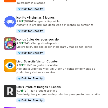
de productos e iconos
Built for Shopify
Iconito – Insignias & iconos
de 5 estrellas
4.8
(166)
•
Plan gratis disponible
166 reseñas en total
Aumenta la credibilidad de tu web con iconos de confianza
Built for Shopify
Iconos útiles de redes sociale
de 5 estrellas
4.9
(145)
•
Plan gratis disponible
145 reseñas en total
Mejora tu prueba social con Instagram y más de 60 íconos
Built for Shopify
Livo: Scarcity Visitor Counter
de 5 estrellas
4.9
(32)
•
Plan gratis disponible
32 reseñas en total
Acelera la urgencia y el FOMO con un contador de vistas de
productos y visitantes en vivo
Built for Shopify
Rimix Product Badges & Labels
de 5 estrellas
5.0
(21)
•
Plan gratis disponible
21 reseñas en total
Crea insignias y etiquetas de productos para que tu tienda brille
Built for Shopify