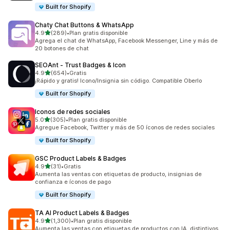
Built for Shopify
Chaty Chat Buttons & WhatsApp
de 5 estrellas
4.9
(289)
•
Plan gratis disponible
289 reseñas en total
Agrega el chat de WhatsApp, Facebook Messenger, Line y más de
20 botones de chat
SEOAnt ‑ Trust Badges & Icon
de 5 estrellas
4.9
(654)
•
Gratis
654 reseñas en total
¡Rápido y gratis! Icono/Insignia sin código. Compatible Oberlo
Built for Shopify
Iconos de redes sociales
de 5 estrellas
5.0
(305)
•
Plan gratis disponible
305 reseñas en total
Agregue Facebook, Twitter y más de 50 íconos de redes sociales
Built for Shopify
GSC Product Labels & Badges
de 5 estrellas
4.9
(31)
•
Gratis
31 reseñas en total
Aumenta las ventas con etiquetas de producto, insignias de
confianza e íconos de pago
Built for Shopify
TA AI Product Labels & Badges
de 5 estrellas
4.9
(1,300)
•
Plan gratis disponible
1300 reseñas en total
Aumenta las ventas con etiquetas de productos con IA, distintivos