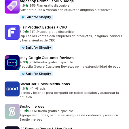
Algoshop Promo Label & Badge
de 5 estrellas
4.9
(85)
•
Plan gratis disponible
85 reseñas en total
Aumenta clics & ventas con etiquetas dirigidas & efectivas
Built for Shopify
Flair Product Badges + CRO
de 5 estrellas
5.0
(211)
•
Prueba gratis disponible
211 reseñas en total
Impulsa las ventas con etiquetas de productos, insignias, banners
y herramientas de CRO
Built for Shopify
easy Google Customer Reviews
de 5 estrellas
4.6
(23)
•
Prueba gratis disponible
23 reseñas en total
Recopila Google Customer Reviews con la extensibilidad de pago
Built for Shopify
Social Bar: Social Media Icons
de 5 estrellas
4.8
(41)
•
Gratis
41 reseñas en total
Iconos y botones para compartir en redes sociales y aumentar la
difusión
Sectionheroes
de 5 estrellas
5.0
(54)
•
Prueba gratis disponible
54 reseñas en total
Agrega secciones, paquetes, insignias de confianza y más con
Sectionheroes
LV: Product Badge & Size Chart