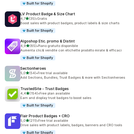
Built for Shopify
LV: Product Badge & Size Chart
stelle su 5
4,7
(35)
•
Gratis
35 recensioni totali
Boost sales with product badges, product labels & size charts
Built for Shopify
Algoshop Etic. promo & Distint
stelle su 5
4,9
(85)
•
Piano gratuito disponibile
85 recensioni totali
Aumenta clic& vendite con etichette prodotto mirate & efficaci
Built for Shopify
Sectionheroes
stelle su 5
5,0
(54)
•
Free trial available
54 recensioni totali
Add Sections, Bundles, Trust Badges & more with Sectionheroes
TrustedSite ‑ Trust Badges
stelle su 5
4,4
(154)
•
Free plan available
154 recensioni totali
Earn and display trust badges to boost sales
Built for Shopify
Flair Product Badges + CRO
stelle su 5
5,0
(211)
•
Free trial available
211 recensioni totali
Drive sales with product labels, badges, banners and CRO tools
Built for Shopify