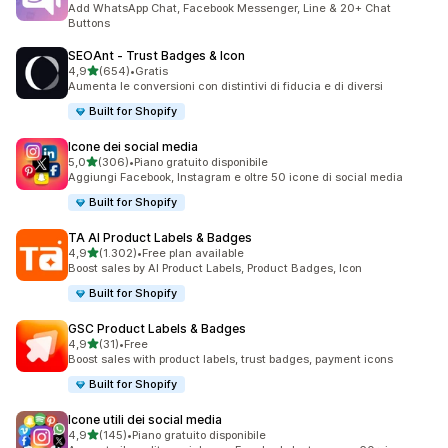
Add WhatsApp Chat, Facebook Messenger, Line & 20+ Chat
Buttons
SEOAnt ‑ Trust Badges & Icon
stelle su 5
4,9
(654)
•
Gratis
654 recensioni totali
Aumenta le conversioni con distintivi di fiducia e di diversi
Built for Shopify
Icone dei social media
stelle su 5
5,0
(306)
•
Piano gratuito disponibile
306 recensioni totali
Aggiungi Facebook, Instagram e oltre 50 icone di social media
Built for Shopify
TA AI Product Labels & Badges
stelle su 5
4,9
(1.302)
•
Free plan available
1302 recensioni totali
Boost sales by AI Product Labels, Product Badges, Icon
Built for Shopify
GSC Product Labels & Badges
stelle su 5
4,9
(31)
•
Free
31 recensioni totali
Boost sales with product labels, trust badges, payment icons
Built for Shopify
Icone utili dei social media
stelle su 5
4,9
(145)
•
Piano gratuito disponibile
145 recensioni totali