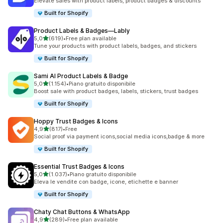
Elevate sales with product labels, product badges & discounts
Built for Shopify
Product Labels & Badges—Lably
stelle su 5
5,0
(619)
•
Free plan available
619 recensioni totali
Tune your products with product labels, badges, and stickers
Built for Shopify
Sami AI Product Labels & Badge
stelle su 5
5,0
(1.154)
•
Piano gratuito disponibile
1154 recensioni totali
Boost sale with product badges, labels, stickers, trust badges
Built for Shopify
Hoppy Trust Badges & Icons
stelle su 5
4,9
(817)
•
Free
817 recensioni totali
Social proof via payment icons,social media icons,badge & more
Built for Shopify
Essential Trust Badges & Icons
stelle su 5
5,0
(1.037)
•
Piano gratuito disponibile
1037 recensioni totali
Eleva le vendite con badge, icone, etichette e banner
Built for Shopify
Chaty Chat Buttons & WhatsApp
stelle su 5
4,9
(289)
•
Free plan available
289 recensioni totali