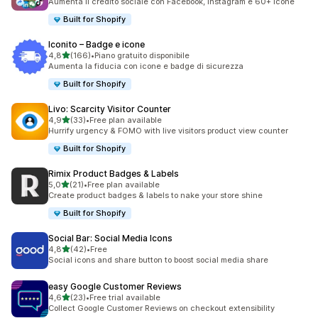
Aumenta il credito sociale con Facebook, Instagram e 60+ icone
Built for Shopify
Iconito – Badge e icone
stelle su 5
4,8
(166)
•
Piano gratuito disponibile
166 recensioni totali
Aumenta la fiducia con icone e badge di sicurezza
Built for Shopify
Livo: Scarcity Visitor Counter
stelle su 5
4,9
(33)
•
Free plan available
33 recensioni totali
Hurrify urgency & FOMO with live visitors product view counter
Built for Shopify
Rimix Product Badges & Labels
stelle su 5
5,0
(21)
•
Free plan available
21 recensioni totali
Create product badges & labels to nake your store shine
Built for Shopify
Social Bar: Social Media Icons
stelle su 5
4,8
(42)
•
Free
42 recensioni totali
Social icons and share button to boost social media share
easy Google Customer Reviews
stelle su 5
4,6
(23)
•
Free trial available
23 recensioni totali
Collect Google Customer Reviews on checkout extensibility