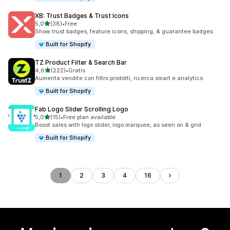
XB: Trust Badges & Trust Icons
stelle su 5
5,0
(38)
•
Free
38 recensioni totali
Show trust badges, feature icons, shipping, & guarantee badges
Built for Shopify
TZ Product Filter & Search Bar
stelle su 5
4,6
(222)
•
Gratis
222 recensioni totali
Aumenta vendite con filtro prodotti, ricerca smart e analytics
Built for Shopify
Fab Logo Slider Scrolling Logo
stelle su 5
5,0
(15)
•
Free plan available
15 recensioni totali
Boost sales with logo slider, logo marquee, as seen on & grid
Built for Shopify
1
2
3
4
16