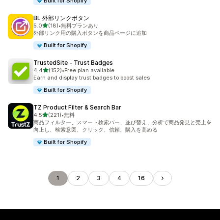
Built for Shopify
BL 外部リンクボタン
5つ星中
5.0
(18)
•
無料プランあり
合計レビュー数：18件
外部リンク用の購入ボタンを商品ページに追加
Built for Shopify
TrustedSite ‑ Trust Badges
5つ星中
4.4
(152)
•
Free plan available
合計レビュー数：152件
Earn and display trust badges to boost sales
Built for Shopify
TZ Product Filter & Search Bar
5つ星中
4.5
(221)
•
無料
合計レビュー数：221件
商品フィルター、スマート検索バー、並び替え、分析で商品発見と売上を
向上し、検索意図、クリック、信頼、購入を高める
Built for Shopify
1
2
3
4
16