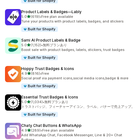
Built for Shopify
Product Labels & Badges—Lably
5つ星中
5.0
(619)
•
Free plan available
合計レビュー数：619件
Tune your products with product labels, badges, and stickers
Built for Shopify
Sami AI Product Labels & Badge
5つ星中
5.0
(1,152)
•
無料プランあり
合計レビュー数：1152件
Boost sale with product badges, labels, stickers, trust badges
Built for Shopify
Hoppy Trust Badges & Icons
5つ星中
4.9
(816)
•
Free
合計レビュー数：816件
Social proof via payment icons,social media icons,badge & more
Built for Shopify
Essential Trust Badges & Icons
5つ星中
5.0
(1,034)
•
無料プランあり
合計レビュー数：1034件
トラストバッジ、フィーチャーアイコン、ラベル、バナーで売上アップ。
Built for Shopify
Chaty Chat Buttons & WhatsApp
5つ星中
4.9
(289)
•
Free plan available
合計レビュー数：289件
Add WhatsApp Chat, Facebook Messenger, Line & 20+ Chat
Buttons