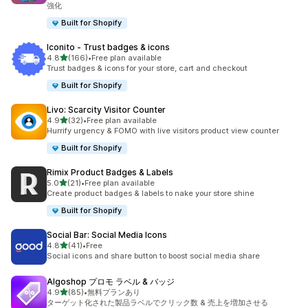
強化
Built for Shopify
Iconito ‑ Trust badges & icons
5つ星中
4.8
(166)
•
Free plan available
合計レビュー数：166件
Trust badges & icons for your store, cart and checkout
Built for Shopify
Livo: Scarcity Visitor Counter
5つ星中
4.9
(32)
•
Free plan available
合計レビュー数：32件
Hurrify urgency & FOMO with live visitors product view counter
Built for Shopify
Rimix Product Badges & Labels
5つ星中
5.0
(21)
•
Free plan available
合計レビュー数：21件
Create product badges & labels to nake your store shine
Built for Shopify
Social Bar: Social Media Icons
5つ星中
4.8
(41)
•
Free
合計レビュー数：41件
Social icons and share button to boost social media share
Algoshop プロモ ラベル & バッジ
5つ星中
4.9
(85)
•
無料プランあり
合計レビュー数：85件
ターゲット化された製品ラベルでクリック数 & 売上を増加させる