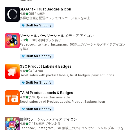
SEOAnt ‑ Trust Badges & Icon
5つ星中
4.9
(654)
•
無料
合計レビュー数：654件
多様な信頼と配送バッジでコンバージョンを向上
Built for Shopify
ソーシャル バー: ソーシャル メディア アイコン
5つ星中
5.0
(306)
•
無料プランあり
合計レビュー数：306件
Facebook、twitter、Instagram、50以上のソーシャルメディアアイコン
を追加
Built for Shopify
GSC Product Labels & Badges
5つ星中
4.9
(31)
•
Free
合計レビュー数：31件
Boost sales with product labels, trust badges, payment icons
Built for Shopify
TA AI Product Labels & Badges
5つ星中
4.9
(1,301)
•
Free plan available
合計レビュー数：1301件
Boost sales by AI Product Labels, Product Badges, Icon
Built for Shopify
便利なソーシャル メディア アイコン
5つ星中
4.9
(145)
•
無料プランあり
合計レビュー数：145件
Facebook、Instagram、60 個以上のアイコンでソーシャル プルーフを