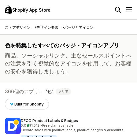
Shopify App Store
ストアデザイン
デザイン要素
バッジとアイコン
色を特集したすべてのバッジ・アイコンアプリ
商品、ソーシャルリンク、主なセールスポイントへ
の注意を引く視覚的なアイコンを使用して、お客様
の安心を獲得しましょう。
366個のアプリ：
色
クリア
Built for Shopify
DECO Product Labels & Badges
5つ星中
5.0
(1,512)
•
Free plan available
合計レビュー数：1512件
Elevate sales with product labels, product badges & discounts