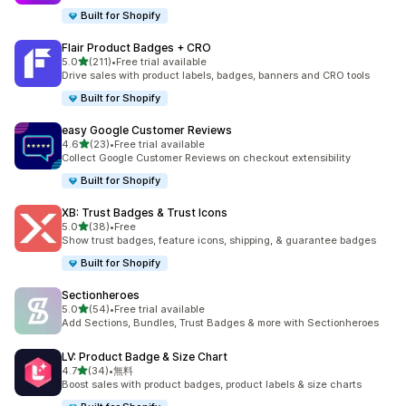
Built for Shopify
Flair Product Badges + CRO
5つ星中
5.0
(211)
•
Free trial available
合計レビュー数：211件
Drive sales with product labels, badges, banners and CRO tools
Built for Shopify
easy Google Customer Reviews
5つ星中
4.6
(23)
•
Free trial available
合計レビュー数：23件
Collect Google Customer Reviews on checkout extensibility
Built for Shopify
XB: Trust Badges & Trust Icons
5つ星中
5.0
(38)
•
Free
合計レビュー数：38件
Show trust badges, feature icons, shipping, & guarantee badges
Built for Shopify
Sectionheroes
5つ星中
5.0
(54)
•
Free trial available
合計レビュー数：54件
Add Sections, Bundles, Trust Badges & more with Sectionheroes
LV: Product Badge & Size Chart
5つ星中
4.7
(34)
•
無料
合計レビュー数：34件
Boost sales with product badges, product labels & size charts