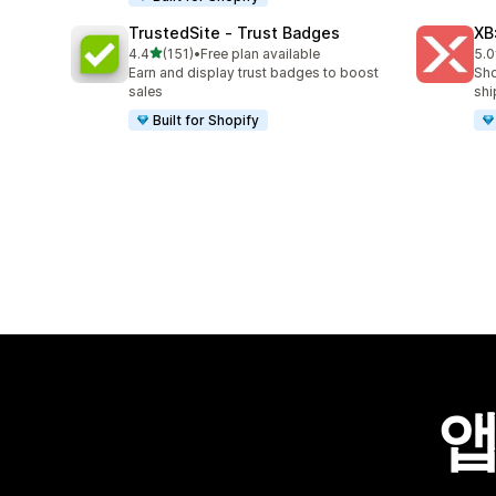
TrustedSite ‑ Trust Badges
XB
별 5개 중
4.4
(151)
•
Free plan available
5.0
총 리뷰 151개
총 
Earn and display trust badges to boost
Sho
sales
shi
Built for Shopify
앱