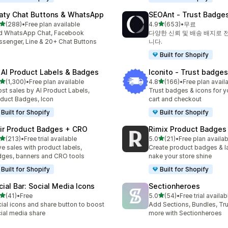
aty Chat Buttons & WhatsApp
SEOAnt ‑ Trust Badges
별 5개 중
별 5개 중
(288)
•
Free plan available
4.9
(653)
•
무료
리뷰 288개
총 리뷰 653개
d WhatsApp Chat, Facebook
다양한 신뢰 및 배송 배지로 
senger, Line & 20+ Chat Buttons
니다.
Built for Shopify
 AI Product Labels & Badges
Iconito ‑ Trust badges
별 5개 중
별 5개 중
(1,300)
•
Free plan available
4.8
(166)
•
Free plan avail
리뷰 1300개
총 리뷰 166개
st sales by AI Product Labels,
Trust badges & icons for yo
duct Badges, Icon
cart and checkout
Built for Shopify
Built for Shopify
air Product Badges + CRO
Rimix Product Badges
별 5개 중
별 5개 중
(213)
•
Free trial available
5.0
(21)
•
Free plan availab
리뷰 213개
총 리뷰 21개
ve sales with product labels,
Create product badges & l
ges, banners and CRO tools
nake your store shine
Built for Shopify
Built for Shopify
cial Bar: Social Media Icons
Sectionheroes
별 5개 중
별 5개 중
(41)
•
Free
5.0
(54)
•
Free trial availab
리뷰 41개
총 리뷰 54개
ial icons and share button to boost
Add Sections, Bundles, Tr
ial media share
more with Sectionheroes