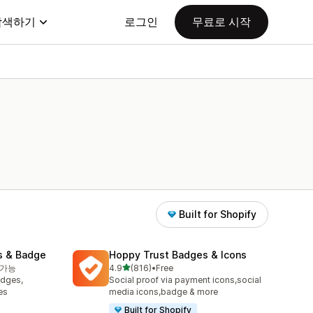
탐색하기
로그인
무료로 시작
Built for Shopify
s & Badge
Hoppy Trust Badges & Icons
별 5개 중
 가능
4.9
(816)
•
Free
총 리뷰 816개
adges,
Social proof via payment icons,social
es
media icons,badge & more
Built for Shopify