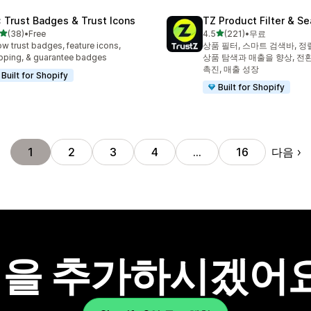
: Trust Badges & Trust Icons
TZ Product Filter & Se
별 5개 중
별 5개 중
(38)
•
Free
4.5
(221)
•
무료
리뷰 38개
총 리뷰 221개
w trust badges, feature icons,
상품 필터, 스마트 검색바, 정
pping, & guarantee badges
상품 탐색과 매출을 향상, 전환
촉진, 매출 성장
Built for Shopify
Built for Shopify
다음
1
2
3
4
…
16
을 추가하시겠어