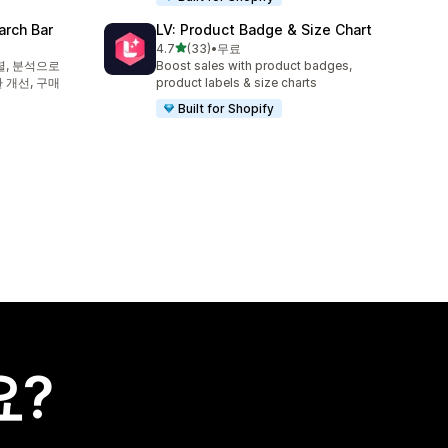
arch Bar
LV: Product Badge & Size Chart
별 5개 중
4.7
(33)
•
무료
총 리뷰 33개
렬, 분석으로
Boost sales with product badges,
 개선, 구매
product labels & size charts
Built for Shopify
요?