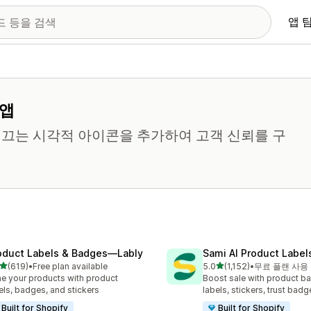
앱 
 앱
을 끄는 시각적 아이콘을 추가하여 고객 신뢰를 구
oduct Labels & Badges—Lably
Sami AI Product Label
별 5개 중
별 5개 중
(619)
•
Free plan available
5.0
(1,152)
•
무료 플랜 사용
리뷰 619개
총 리뷰 1152개
e your products with product
Boost sale with product b
els, badges, and stickers
labels, stickers, trust badg
Built for Shopify
Built for Shopify