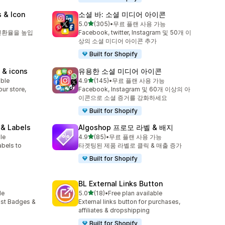
 & Icon
소셜 바: 소셜 미디어 아이콘
별 5개 중
5.0
(305)
•
무료 플랜 사용 가능
총 리뷰 305개
전환율을 높입
Facebook, twitter, Instagram 및 50개 이
상의 소셜 미디어 아이콘 추가
Built for Shopify
 & icons
유용한 소셜 미디어 아이콘
별 5개 중
able
4.9
(145)
•
무료 플랜 사용 가능
총 리뷰 145개
ur store,
Facebook, Instagram 및 60개 이상의 아
이콘으로 소셜 증거를 강화하세요
Built for Shopify
 & Labels
Algoshop 프로모 라벨 & 배지
별 5개 중
le
4.9
(85)
•
무료 플랜 사용 가능
총 리뷰 85개
abels to
타겟팅된 제품 라벨로 클릭 & 매출 증가
Built for Shopify
BL External Links Button
별 5개 중
le
5.0
(18)
•
Free plan available
총 리뷰 18개
ust Badges &
External links button for purchases,
affiliates & dropshipping
Built for Shopify