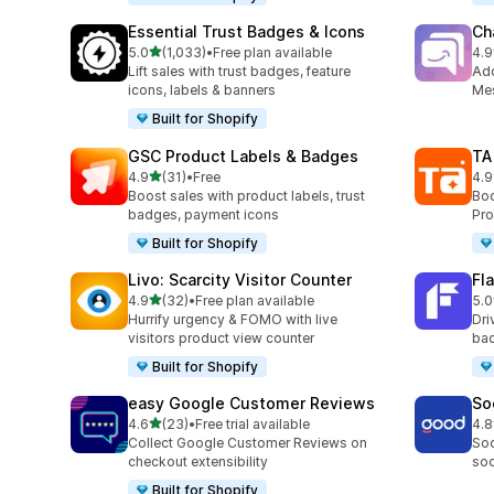
Essential Trust Badges & Icons
Ch
별 5개 중
5.0
(1,033)
•
Free plan available
4.9
총 리뷰 1033개
총 
Lift sales with trust badges, feature
Ad
icons, labels & banners
Mes
Built for Shopify
GSC Product Labels & Badges
TA
별 5개 중
4.9
(31)
•
Free
4.9
총 리뷰 31개
총 
Boost sales with product labels, trust
Boo
badges, payment icons
Pro
Built for Shopify
Livo: Scarcity Visitor Counter
Fl
별 5개 중
4.9
(32)
•
Free plan available
5.0
총 리뷰 32개
총 
Hurrify urgency & FOMO with live
Dri
visitors product view counter
bad
Built for Shopify
easy Google Customer Reviews
So
별 5개 중
4.6
(23)
•
Free trial available
4.8
총 리뷰 23개
총 
Collect Google Customer Reviews on
Soc
checkout extensibility
soc
Built for Shopify