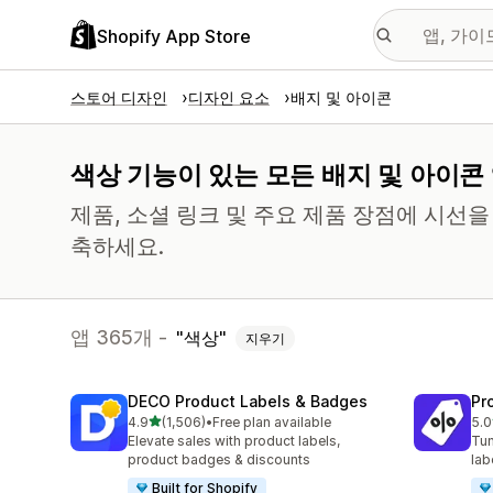
Shopify App Store
스토어 디자인
디자인 요소
배지 및 아이콘
색상 기능이 있는 모든 배지 및 아이콘
제품, 소셜 링크 및 주요 제품 장점에 시선
축하세요.
앱 365개 -
색상
지우기
DECO Product Labels & Badges
Pr
별 5개 중
4.9
(1,506)
•
Free plan available
5.0
총 리뷰 1506개
총 
Elevate sales with product labels,
Tun
product badges & discounts
lab
Built for Shopify