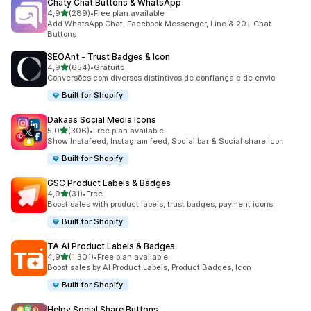
Chaty Chat Buttons & WhatsApp
de 5 estrelas
4,9
(289)
•
Free plan available
289 total de avaliações
Add WhatsApp Chat, Facebook Messenger, Line & 20+ Chat
Buttons
SEOAnt ‑ Trust Badges & Icon
de 5 estrelas
4,9
(654)
•
Gratuito
654 total de avaliações
Conversões com diversos distintivos de confiança e de envio
Built for Shopify
Dakaas Social Media Icons
de 5 estrelas
5,0
(306)
•
Free plan available
306 total de avaliações
Show Instafeed, Instagram feed, Social bar & Social share icon
Built for Shopify
GSC Product Labels & Badges
de 5 estrelas
4,9
(31)
•
Free
31 total de avaliações
Boost sales with product labels, trust badges, payment icons
Built for Shopify
TA AI Product Labels & Badges
de 5 estrelas
4,9
(1.301)
•
Free plan available
1301 total de avaliações
Boost sales by AI Product Labels, Product Badges, Icon
Built for Shopify
Helpy Social Share Buttons