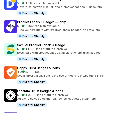
de 5 estrelas
5,0
(1.512)
•
Free plan available
1512 total de avaliações
Elevate sales with product labels, product badges & discounts
Built for Shopify
Product Labels & Badges—Lably
de 5 estrelas
5,0
(619)
•
Free plan available
619 total de avaliações
Tune your products with product labels, badges, and stickers
Built for Shopify
Sami AI Product Labels & Badge
de 5 estrelas
5,0
(1.152)
•
Plano gratuito disponível
1152 total de avaliações
Boost sale with product badges, labels, stickers, trust badges
Built for Shopify
Hoppy Trust Badges & Icons
de 5 estrelas
4,9
(816)
•
Free
816 total de avaliações
Social proof via payment icons,social media icons,badge & more
Built for Shopify
Essential Trust Badges & Icons
de 5 estrelas
5,0
(1.033)
•
Plano gratuito disponível
1033 total de avaliações
Adicione selos de confiança, ícones, etiquetas e banners!
Built for Shopify