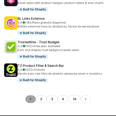
34 total de avaliações
Boost sales with product badges, product labels & size charts
Built for Shopify
BL Links Externos
de 5 estrelas
5,0
(18)
•
Plano gratuito disponível
18 total de avaliações
Botões externos fixos ou dinâmicos, fáceis de personalizar.
Built for Shopify
TrustedSite ‑ Trust Badges
de 5 estrelas
4,4
(152)
•
Free plan available
152 total de avaliações
Earn and display trust badges to boost sales
Built for Shopify
TZ Product Filter & Search Bar
de 5 estrelas
4,5
(221)
•
Gratuito
221 total de avaliações
Venda mais com filtro de produto, pesquisa smart e analytics
Built for Shopify
1
2
3
4
16