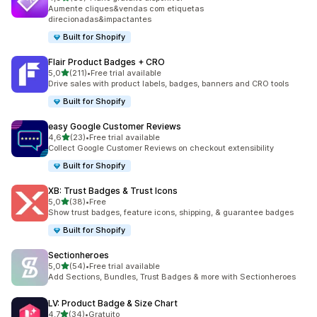
85 total de avaliações
Aumente cliques&vendas com etiquetas
direcionadas&impactantes
Built for Shopify
Flair Product Badges + CRO
de 5 estrelas
5,0
(211)
•
Free trial available
211 total de avaliações
Drive sales with product labels, badges, banners and CRO tools
Built for Shopify
easy Google Customer Reviews
de 5 estrelas
4,6
(23)
•
Free trial available
23 total de avaliações
Collect Google Customer Reviews on checkout extensibility
Built for Shopify
XB: Trust Badges & Trust Icons
de 5 estrelas
5,0
(38)
•
Free
38 total de avaliações
Show trust badges, feature icons, shipping, & guarantee badges
Built for Shopify
Sectionheroes
de 5 estrelas
5,0
(54)
•
Free trial available
54 total de avaliações
Add Sections, Bundles, Trust Badges & more with Sectionheroes
LV: Product Badge & Size Chart
de 5 estrelas
4,7
(34)
•
Gratuito