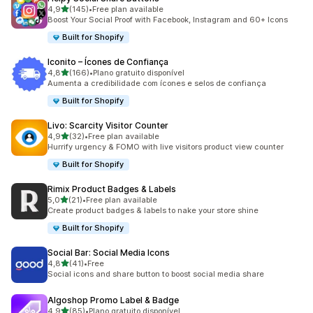
de 5 estrelas
4,9
(145)
•
Free plan available
145 total de avaliações
Boost Your Social Proof with Facebook, Instagram and 60+ Icons
Built for Shopify
Iconito – Ícones de Confiança
de 5 estrelas
4,8
(166)
•
Plano gratuito disponível
166 total de avaliações
Aumenta a credibilidade com ícones e selos de confiança
Built for Shopify
Livo: Scarcity Visitor Counter
de 5 estrelas
4,9
(32)
•
Free plan available
32 total de avaliações
Hurrify urgency & FOMO with live visitors product view counter
Built for Shopify
Rimix Product Badges & Labels
de 5 estrelas
5,0
(21)
•
Free plan available
21 total de avaliações
Create product badges & labels to nake your store shine
Built for Shopify
Social Bar: Social Media Icons
de 5 estrelas
4,8
(41)
•
Free
41 total de avaliações
Social icons and share button to boost social media share
Algoshop Promo Label & Badge
de 5 estrelas
4,9
(85)
•
Plano gratuito disponível