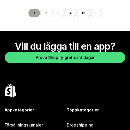
1
2
3
4
16
Vill du lägga till en app?
Prova Shopify gratis i 3 dagar
Appkategorier
Toppkategorier
Försäljningskanaler
Dropshipping