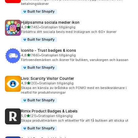
betalningsikoner
Built for Shopify
Hjälpsamma sociala medier ikon
av 5 stjärnor
4,9
(145)
•
Gratisplan tillgänglig
145 recensioner totalt
Förbättra ditt sociala bevis med Instagram och 60+ ikoner
Built for Shopify
Iconito ‑ Trust badges & icons
av 5 stjärnor
4,8
(166)
•
Gratisplan tillgänglig
166 recensioner totalt
Förtroendemärken och ikoner för butiken, varukorgen och kassan
Built for Shopify
Livo: Scarcity Visitor Counter
av 5 stjärnor
4,9
(33)
•
Gratisplan tillgänglig
33 recensioner totalt
Skapa en känsla av brådska och FOMO med en besöksräknare i
realtid för produktvisningar
Built for Shopify
Rimix Product Badges & Labels
av 5 stjärnor
5,0
(21)
•
Gratisplan tillgänglig
21 recensioner totalt
Skapa produktmärken och etiketter för att få butiken att sticka ut
Built for Shopify