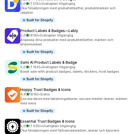
av 5 stjärnor
5,0
(1 515)
•
Gratisplan tillgänglig
1515 recensioner totalt
Öka försäljningen med produktetiketter, produktmärken och
rabatter
Built for Shopify
Product Labels & Badges—Lably
av 5 stjärnor
5,0
(619)
•
Gratisplan tillgänglig
619 recensioner totalt
Anpassa dina produkter med produktetiketter, märken och
klistermärken
Built for Shopify
Sami AI Product Labels & Badge
av 5 stjärnor
5,0
(1 154)
•
Gratisplan tillgänglig
1154 recensioner totalt
Boost sale with product badges, labels, stickers, trust badges
Built for Shopify
Hoppy Trust Badges & Icons
av 5 stjärnor
4,9
(816)
•
Gratis
816 recensioner totalt
Sociala bevis med betalningsikoner, sociala medier-ikoner, märken
med mera
Built for Shopify
Essential Trust Badges & Icons
av 5 stjärnor
5,0
(1 035)
•
Gratisplan tillgänglig
1035 recensioner totalt
Öka försäljningen med förtroendemärken, ikoner och banners.