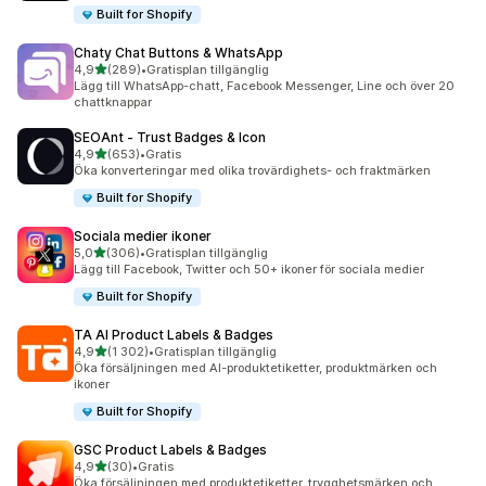
Built for Shopify
Chaty Chat Buttons & WhatsApp
av 5 stjärnor
4,9
(289)
•
Gratisplan tillgänglig
289 recensioner totalt
Lägg till WhatsApp-chatt, Facebook Messenger, Line och över 20
chattknappar
SEOAnt ‑ Trust Badges & Icon
av 5 stjärnor
4,9
(653)
•
Gratis
653 recensioner totalt
Öka konverteringar med olika trovärdighets- och fraktmärken
Built for Shopify
Sociala medier ikoner
av 5 stjärnor
5,0
(306)
•
Gratisplan tillgänglig
306 recensioner totalt
Lägg till Facebook, Twitter och 50+ ikoner för sociala medier
Built for Shopify
TA AI Product Labels & Badges
av 5 stjärnor
4,9
(1 302)
•
Gratisplan tillgänglig
1302 recensioner totalt
Öka försäljningen med AI-produktetiketter, produktmärken och
ikoner
Built for Shopify
GSC Product Labels & Badges
av 5 stjärnor
4,9
(30)
•
Gratis
30 recensioner totalt
Öka försäljningen med produktetiketter, trygghetsmärken och