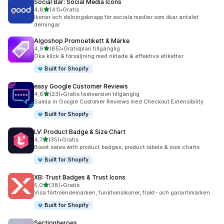
Social Bar: Social Media Icons
av 5 stjärnor
4,8
(41)
•
Gratis
41 recensioner totalt
Ikoner och delningsknapp för sociala medier som ökar antalet
delningar
Algoshop Promoetikett & Märke
av 5 stjärnor
4,9
(85)
•
Gratisplan tillgänglig
85 recensioner totalt
Öka klick & försäljning med riktade & effektiva etiketter
Built for Shopify
easy Google Customer Reviews
av 5 stjärnor
4,6
(23)
•
Gratis testversion tillgänglig
23 recensioner totalt
Samla in Google Customer Reviews med Checkout Extensibility
Built for Shopify
LV: Product Badge & Size Chart
av 5 stjärnor
4,7
(35)
•
Gratis
35 recensioner totalt
Boost sales with product badges, product labels & size charts
Built for Shopify
XB: Trust Badges & Trust Icons
av 5 stjärnor
5,0
(38)
•
Gratis
38 recensioner totalt
Visa förtroendemärken, funktionsikoner, frakt- och garantimärken
Built for Shopify
Sectionheroes