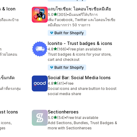
 & Icon
แถบโซเชียล: ไอคอนโซเชียลมีเดีย
เต็ม 5 ดาว
5.0
(305)
•
มีแผนฟรีให้บริการ
ทั้งหมด 305 รีวิว
่อถือและป้าย
เพิ่ม Facebook, Twitter และไอคอนโซเชีย
ลมีเดียมากกว่า 50 รายการ
Built for Shopify
Iconito ‑ Trust badges & icons
เต็ม 5 ดาว
ร
4.8
(166)
•
Free plan available
ทั้งหมด 166 รีวิว
ณด้วยไอคอน
Trust badges & icons for your store,
cart and checkout
Built for Shopify
ข็มกลัด
Social Bar: Social Media Icons
เต็ม 5 ดาว
4.8
(41)
•
Free
ทั้งหมด 41 รีวิว
ค้าที่ตรงกลุ่ม
Social icons and share button to boost
social media share
ust Icons
Sectionheroes
เต็ม 5 ดาว
5.0
(54)
•
Free trial available
ทั้งหมด 54 รีวิว
 icons,
Add Sections, Bundles, Trust Badges &
ges
more with Sectionheroes