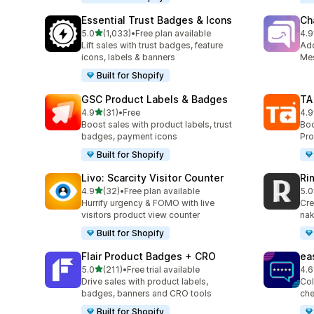
Essential Trust Badges & Icons
Ch
เต็ม 5 ดาว
5.0
(1,033)
•
Free plan available
4.9
ทั้งหมด 1033 รีวิว
ทั้ง
Lift sales with trust badges, feature
Ad
icons, labels & banners
Mes
Built for Shopify
GSC Product Labels & Badges
TA
เต็ม 5 ดาว
4.9
(31)
•
Free
4.9
ทั้งหมด 31 รีวิว
ทั้ง
Boost sales with product labels, trust
Boo
badges, payment icons
Pro
Built for Shopify
Livo: Scarcity Visitor Counter
Ri
เต็ม 5 ดาว
4.9
(32)
•
Free plan available
5.0
ทั้งหมด 32 รีวิว
ทั้ง
Hurrify urgency & FOMO with live
Cre
visitors product view counter
nak
Built for Shopify
Flair Product Badges + CRO
ea
เต็ม 5 ดาว
5.0
(211)
•
Free trial available
4.6
ทั้งหมด 211 รีวิว
ทั้ง
Drive sales with product labels,
Col
badges, banners and CRO tools
che
Built for Shopify