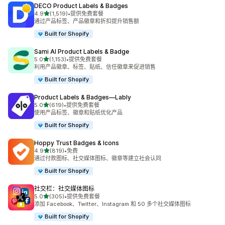
DECO Product Labels & Badges
星（满分 5 星）
4.9
(1,519)
•
提供免费套餐
总共 1519 条评论
通过产品标签、产品徽章和折扣提升销售额
Built for Shopify
Sami AI Product Labels & Badge
星（满分 5 星）
5.0
(1,153)
•
提供免费套餐
总共 1153 条评论
利用产品徽章、标签、贴纸、信任徽章来促进销售
Built for Shopify
Product Labels & Badges—Lably
星（满分 5 星）
5.0
(619)
•
提供免费套餐
总共 619 条评论
使用产品标签、徽章和贴纸优化产品
Built for Shopify
Hoppy Trust Badges & Icons
星（满分 5 星）
4.9
(819)
•
免费
总共 819 条评论
通过付款图标、社交媒体图标、徽章等建立社会认同
Built for Shopify
社交栏：社交媒体图标
星（满分 5 星）
5.0
(305)
•
提供免费套餐
总共 305 条评论
添加 Facebook、Twitter、Instagram 和 50 多个社交媒体图标
Built for Shopify