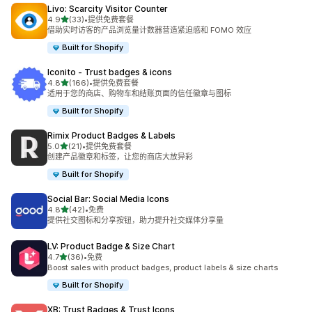
Livo: Scarcity Visitor Counter
星（满分 5 星）
4.9
(33)
•
提供免费套餐
总共 33 条评论
借助实时访客的产品浏览量计数器营造紧迫感和 FOMO 效应
Built for Shopify
Iconito ‑ Trust badges & icons
星（满分 5 星）
4.8
(166)
•
提供免费套餐
总共 166 条评论
适用于您的商店、购物车和结账页面的信任徽章与图标
Built for Shopify
Rimix Product Badges & Labels
星（满分 5 星）
5.0
(21)
•
提供免费套餐
总共 21 条评论
创建产品徽章和标签，让您的商店大放异彩
Built for Shopify
Social Bar: Social Media Icons
星（满分 5 星）
4.8
(42)
•
免费
总共 42 条评论
提供社交图标和分享按钮，助力提升社交媒体分享量
LV: Product Badge & Size Chart
星（满分 5 星）
4.7
(36)
•
免费
总共 36 条评论
Boost sales with product badges, product labels & size charts
Built for Shopify
XB: Trust Badges & Trust Icons