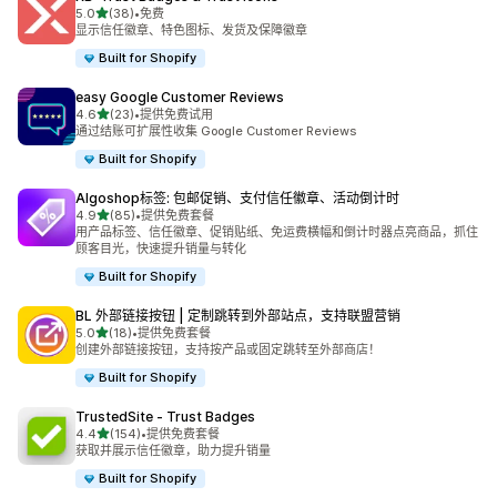
星（满分 5 星）
5.0
(38)
•
免费
总共 38 条评论
显示信任徽章、特色图标、发货及保障徽章
Built for Shopify
easy Google Customer Reviews
星（满分 5 星）
4.6
(23)
•
提供免费试用
总共 23 条评论
通过结账可扩展性收集 Google Customer Reviews
Built for Shopify
Algoshop标签: 包邮促销、支付信任徽章、活动倒计时
星（满分 5 星）
4.9
(85)
•
提供免费套餐
总共 85 条评论
用产品标签、信任徽章、促销贴纸、免运费横幅和倒计时器点亮商品，抓住
顾客目光，快速提升销量与转化
Built for Shopify
BL 外部链接按钮 | 定制跳转到外部站点，支持联盟营销
星（满分 5 星）
5.0
(18)
•
提供免费套餐
总共 18 条评论
创建外部链接按钮，支持按产品或固定跳转至外部商店！
Built for Shopify
TrustedSite ‑ Trust Badges
星（满分 5 星）
4.4
(154)
•
提供免费套餐
总共 154 条评论
获取并展示信任徽章，助力提升销量
Built for Shopify