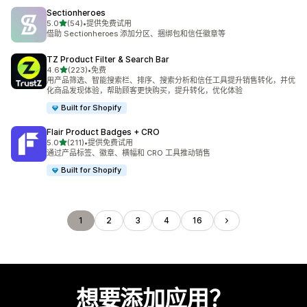
Sectionheroes
星（满分 5 星）
5.0
(54)
•
提供免费试用
总共 54 条评论
借助 Sectionheroes 添加分区、捆绑包和信任徽章等
TZ Product Filter & Search Bar
星（满分 5 星）
4.6
(223)
•
免费
总共 223 条评论
用产品筛选、智能搜索栏、排序、搜索分析和信任工具提升销售转化，并优
化商品发现体验，帮助顾客更快购买，提升转化，优化体验
Built for Shopify
Flair Product Badges + CRO
星（满分 5 星）
5.0
(211)
•
提供免费试用
总共 211 条评论
通过产品标签、徽章、横幅和 CRO 工具推动销售
Built for Shopify
1
2
3
4
16
想要添加应用？