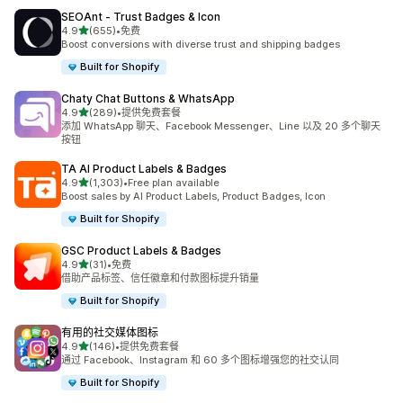
SEOAnt ‑ Trust Badges & Icon
星（满分 5 星）
4.9
(655)
•
免费
总共 655 条评论
Boost conversions with diverse trust and shipping badges
Built for Shopify
Chaty Chat Buttons & WhatsApp
星（满分 5 星）
4.9
(289)
•
提供免费套餐
总共 289 条评论
添加 WhatsApp 聊天、Facebook Messenger、Line 以及 20 多个聊天
按钮
TA AI Product Labels & Badges
星（满分 5 星）
4.9
(1,303)
•
Free plan available
总共 1303 条评论
Boost sales by AI Product Labels, Product Badges, Icon
Built for Shopify
GSC Product Labels & Badges
星（满分 5 星）
4.9
(31)
•
免费
总共 31 条评论
借助产品标签、信任徽章和付款图标提升销量
Built for Shopify
有用的社交媒体图标
星（满分 5 星）
4.9
(146)
•
提供免费套餐
总共 146 条评论
通过 Facebook、Instagram 和 60 多个图标增强您的社交认同
Built for Shopify