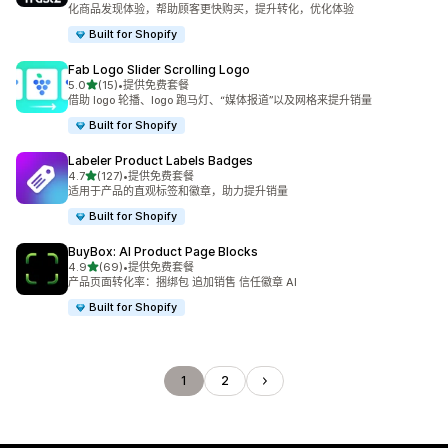
化商品发现体验，帮助顾客更快购买，提升转化，优化体验
Built for Shopify
Fab Logo Slider Scrolling Logo
星（满分 5 星）
5.0
(15)
•
提供免费套餐
总共 15 条评论
借助 logo 轮播、logo 跑马灯、“媒体报道”以及网格来提升销量
Built for Shopify
Labeler Product Labels Badges
星（满分 5 星）
4.7
(127)
•
提供免费套餐
总共 127 条评论
适用于产品的直观标签和徽章，助力提升销量
Built for Shopify
BuyBox: AI Product Page Blocks
星（满分 5 星）
4.9
(69)
•
提供免费套餐
总共 69 条评论
产品页面转化率：捆绑包 追加销售 信任徽章 AI
Built for Shopify
1
2