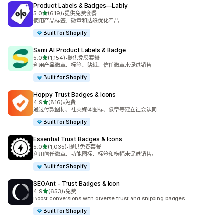
Product Labels & Badges—Lably
星（满分 5 星）
5.0
(619)
•
提供免费套餐
总共 619 条评论
使用产品标签、徽章和贴纸优化产品
Built for Shopify
Sami AI Product Labels & Badge
星（满分 5 星）
5.0
(1,154)
•
提供免费套餐
总共 1154 条评论
利用产品徽章、标签、贴纸、信任徽章来促进销售
Built for Shopify
Hoppy Trust Badges & Icons
星（满分 5 星）
4.9
(816)
•
免费
总共 816 条评论
通过付款图标、社交媒体图标、徽章等建立社会认同
Built for Shopify
Essential Trust Badges & Icons
星（满分 5 星）
5.0
(1,035)
•
提供免费套餐
总共 1035 条评论
利用信任徽章、功能图标、标签和横幅来促进销售。
Built for Shopify
SEOAnt ‑ Trust Badges & Icon
星（满分 5 星）
4.9
(653)
•
免费
总共 653 条评论
Boost conversions with diverse trust and shipping badges
Built for Shopify