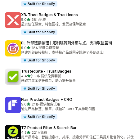
Built for Shopify
XB: Trust Badges & Trust Icons
星（满分 5 星）
5.0
(38)
•
免费
总共 38 条评论
显示信任徽章、特色图标、发货及保障徽章
Built for Shopify
BL 外部链接按钮 | 定制跳转到外部站点，支持联盟营销
星（满分 5 星）
5.0
(18)
•
提供免费套餐
总共 18 条评论
创建外部链接按钮，支持按产品或固定跳转至外部商店！
Built for Shopify
TrustedSite ‑ Trust Badges
星（满分 5 星）
4.4
(153)
•
提供免费套餐
总共 153 条评论
获取并展示信任徽章，助力提升销量
Built for Shopify
Flair Product Badges + CRO
星（满分 5 星）
5.0
(211)
•
提供免费试用
总共 211 条评论
通过产品标签、徽章、横幅和 CRO 工具推动销售
Built for Shopify
TZ Product Filter & Search Bar
星（满分 5 星）
4.5
(221)
•
免费
总共 221 条评论
用产品筛选、智能搜索栏、排序、搜索分析和信任工具提升销售转化，并优