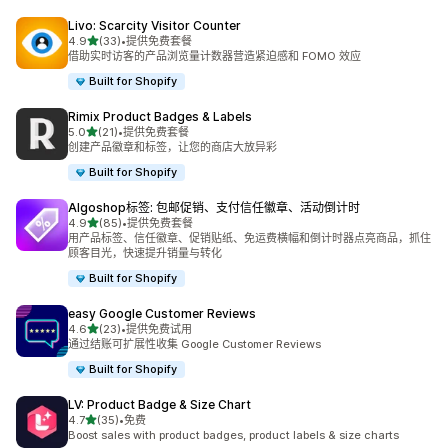
Livo: Scarcity Visitor Counter
星（满分 5 星）
4.9
(33)
•
提供免费套餐
总共 33 条评论
借助实时访客的产品浏览量计数器营造紧迫感和 FOMO 效应
Built for Shopify
Rimix Product Badges & Labels
星（满分 5 星）
5.0
(21)
•
提供免费套餐
总共 21 条评论
创建产品徽章和标签，让您的商店大放异彩
Built for Shopify
Algoshop标签: 包邮促销、支付信任徽章、活动倒计时
星（满分 5 星）
4.9
(85)
•
提供免费套餐
总共 85 条评论
用产品标签、信任徽章、促销贴纸、免运费横幅和倒计时器点亮商品，抓住
顾客目光，快速提升销量与转化
Built for Shopify
easy Google Customer Reviews
星（满分 5 星）
4.6
(23)
•
提供免费试用
总共 23 条评论
通过结账可扩展性收集 Google Customer Reviews
Built for Shopify
LV: Product Badge & Size Chart
星（满分 5 星）
4.7
(35)
•
免费
总共 35 条评论
Boost sales with product badges, product labels & size charts