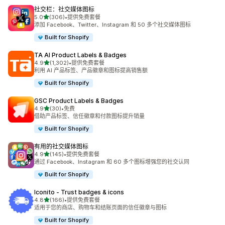
社交栏：社交媒体图标
星（满分 5 星）
5.0
(306)
•
提供免费套餐
总共 306 条评论
添加 Facebook、Twitter、Instagram 和 50 多个社交媒体图标
Built for Shopify
TA AI Product Labels & Badges
星（满分 5 星）
4.9
(1,302)
•
提供免费套餐
总共 1302 条评论
利用 AI 产品标签、产品徽章和图标提高销售额
Built for Shopify
GSC Product Labels & Badges
星（满分 5 星）
4.9
(30)
•
免费
总共 30 条评论
借助产品标签、信任徽章和付款图标提升销量
Built for Shopify
有用的社交媒体图标
星（满分 5 星）
4.9
(145)
•
提供免费套餐
总共 145 条评论
通过 Facebook、Instagram 和 60 多个图标增强您的社交认同
Built for Shopify
Iconito ‑ Trust badges & icons
星（满分 5 星）
4.8
(166)
•
提供免费套餐
总共 166 条评论
适用于您的商店、购物车和结账页面的信任徽章与图标
Built for Shopify