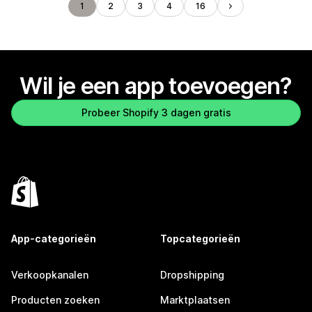
1
2
3
4
16
Wil je een app toevoegen?
Probeer Shopify 3 dagen gratis
App-categorieën
Topcategorieën
Verkoopkanalen
Dropshipping
Producten zoeken
Marktplaatsen