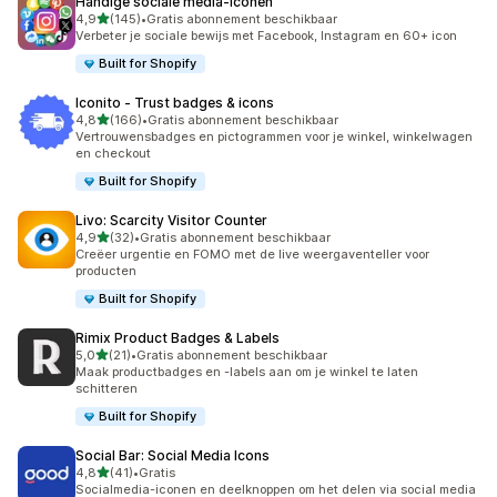
Handige sociale media‑iconen
van 5 sterren
4,9
(145)
•
Gratis abonnement beschikbaar
145 recensies in totaal
Verbeter je sociale bewijs met Facebook, Instagram en 60+ icon
Built for Shopify
Iconito ‑ Trust badges & icons
van 5 sterren
4,8
(166)
•
Gratis abonnement beschikbaar
166 recensies in totaal
Vertrouwensbadges en pictogrammen voor je winkel, winkelwagen
en checkout
Built for Shopify
Livo: Scarcity Visitor Counter
van 5 sterren
4,9
(32)
•
Gratis abonnement beschikbaar
32 recensies in totaal
Creëer urgentie en FOMO met de live weergaventeller voor
producten
Built for Shopify
Rimix Product Badges & Labels
van 5 sterren
5,0
(21)
•
Gratis abonnement beschikbaar
21 recensies in totaal
Maak productbadges en -labels aan om je winkel te laten
schitteren
Built for Shopify
Social Bar: Social Media Icons
van 5 sterren
4,8
(41)
•
Gratis
41 recensies in totaal
Socialmedia-iconen en deelknoppen om het delen via social media