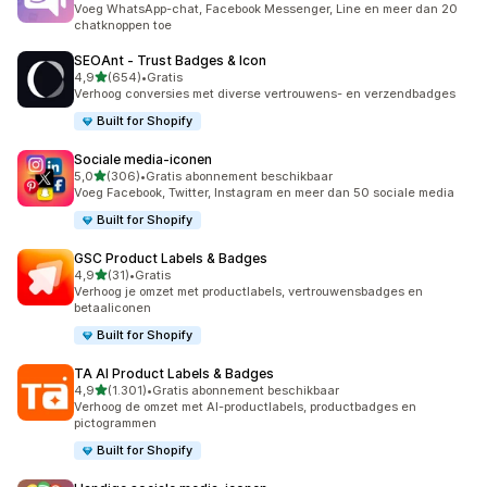
Voeg WhatsApp-chat, Facebook Messenger, Line en meer dan 20
chatknoppen toe
SEOAnt ‑ Trust Badges & Icon
van 5 sterren
4,9
(654)
•
Gratis
654 recensies in totaal
Verhoog conversies met diverse vertrouwens- en verzendbadges
Built for Shopify
Sociale media‑iconen
van 5 sterren
5,0
(306)
•
Gratis abonnement beschikbaar
306 recensies in totaal
Voeg Facebook, Twitter, Instagram en meer dan 50 sociale media
Built for Shopify
GSC Product Labels & Badges
van 5 sterren
4,9
(31)
•
Gratis
31 recensies in totaal
Verhoog je omzet met productlabels, vertrouwensbadges en
betaaliconen
Built for Shopify
TA AI Product Labels & Badges
van 5 sterren
4,9
(1.301)
•
Gratis abonnement beschikbaar
1301 recensies in totaal
Verhoog de omzet met AI-productlabels, productbadges en
pictogrammen
Built for Shopify