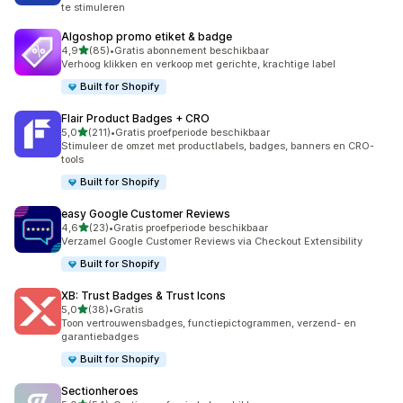
te stimuleren
Algoshop promo etiket & badge
van 5 sterren
4,9
(85)
•
Gratis abonnement beschikbaar
85 recensies in totaal
Verhoog klikken en verkoop met gerichte, krachtige label
Built for Shopify
Flair Product Badges + CRO
van 5 sterren
5,0
(211)
•
Gratis proefperiode beschikbaar
211 recensies in totaal
Stimuleer de omzet met productlabels, badges, banners en CRO-
tools
Built for Shopify
easy Google Customer Reviews
van 5 sterren
4,6
(23)
•
Gratis proefperiode beschikbaar
23 recensies in totaal
Verzamel Google Customer Reviews via Checkout Extensibility
Built for Shopify
XB: Trust Badges & Trust Icons
van 5 sterren
5,0
(38)
•
Gratis
38 recensies in totaal
Toon vertrouwensbadges, functiepictogrammen, verzend- en
garantiebadges
Built for Shopify
Sectionheroes