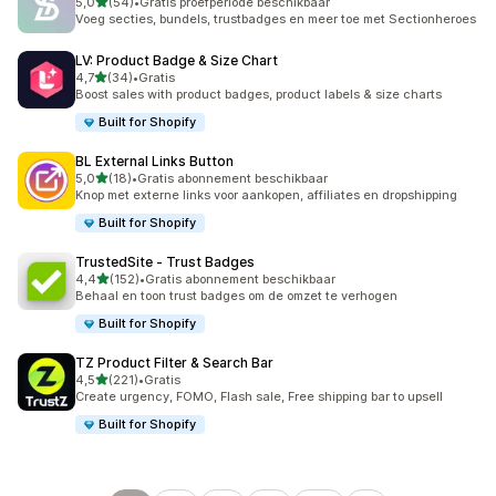
van 5 sterren
5,0
(54)
•
Gratis proefperiode beschikbaar
54 recensies in totaal
Voeg secties, bundels, trustbadges en meer toe met Sectionheroes
LV: Product Badge & Size Chart
van 5 sterren
4,7
(34)
•
Gratis
34 recensies in totaal
Boost sales with product badges, product labels & size charts
Built for Shopify
BL External Links Button
van 5 sterren
5,0
(18)
•
Gratis abonnement beschikbaar
18 recensies in totaal
Knop met externe links voor aankopen, affiliates en dropshipping
Built for Shopify
TrustedSite ‑ Trust Badges
van 5 sterren
4,4
(152)
•
Gratis abonnement beschikbaar
152 recensies in totaal
Behaal en toon trust badges om de omzet te verhogen
Built for Shopify
TZ Product Filter & Search Bar
van 5 sterren
4,5
(221)
•
Gratis
221 recensies in totaal
Create urgency, FOMO, Flash sale, Free shipping bar to upsell
Built for Shopify