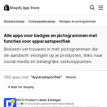
Shopify App Store
Winkelontwerp
Ontwerpelementen
Badges en pictogrammen
Alle apps voor badges en pictogrammen met
functies voor apparaatspecifiek
Boezem vertrouwen in met pictogrammen die
de aandacht vestigen op je producten, links naar
social media en belangrijke verkooppunten.
366 apps met
Apparaatspecifiek
Wissen
Built for Shopify
DECO Product Labels & Badges
van 5 sterren
5,0
(1.512)
•
Gratis abonnement beschikbaar
1512 recensies in totaal