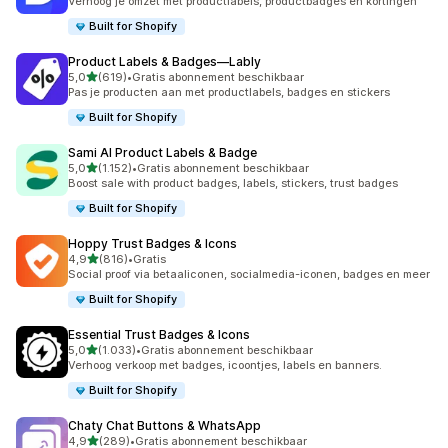
Verhoog je omzet met productlabels, productbadges en kortingen
Built for Shopify
Product Labels & Badges—Lably
van 5 sterren
5,0
(619)
•
Gratis abonnement beschikbaar
619 recensies in totaal
Pas je producten aan met productlabels, badges en stickers
Built for Shopify
Sami AI Product Labels & Badge
van 5 sterren
5,0
(1.152)
•
Gratis abonnement beschikbaar
1152 recensies in totaal
Boost sale with product badges, labels, stickers, trust badges
Built for Shopify
Hoppy Trust Badges & Icons
van 5 sterren
4,9
(816)
•
Gratis
816 recensies in totaal
Social proof via betaaliconen, socialmedia-iconen, badges en meer
Built for Shopify
Essential Trust Badges & Icons
van 5 sterren
5,0
(1.033)
•
Gratis abonnement beschikbaar
1033 recensies in totaal
Verhoog verkoop met badges, icoontjes, labels en banners.
Built for Shopify
Chaty Chat Buttons & WhatsApp
van 5 sterren
4,9
(289)
•
Gratis abonnement beschikbaar
289 recensies in totaal