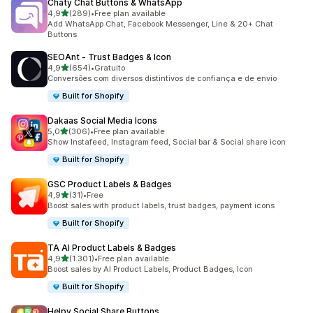
Chaty Chat Buttons & WhatsApp
de 5 estrelas
4,9
(289)
•
Free plan available
289 total de avaliações
Add WhatsApp Chat, Facebook Messenger, Line & 20+ Chat
Buttons
SEOAnt ‑ Trust Badges & Icon
de 5 estrelas
4,9
(654)
•
Gratuito
654 total de avaliações
Conversões com diversos distintivos de confiança e de envio
Built for Shopify
Dakaas Social Media Icons
de 5 estrelas
5,0
(306)
•
Free plan available
306 total de avaliações
Show Instafeed, Instagram feed, Social bar & Social share icon
Built for Shopify
GSC Product Labels & Badges
de 5 estrelas
4,9
(31)
•
Free
31 total de avaliações
Boost sales with product labels, trust badges, payment icons
Built for Shopify
TA AI Product Labels & Badges
de 5 estrelas
4,9
(1.301)
•
Free plan available
1301 total de avaliações
Boost sales by AI Product Labels, Product Badges, Icon
Built for Shopify
Helpy Social Share Buttons