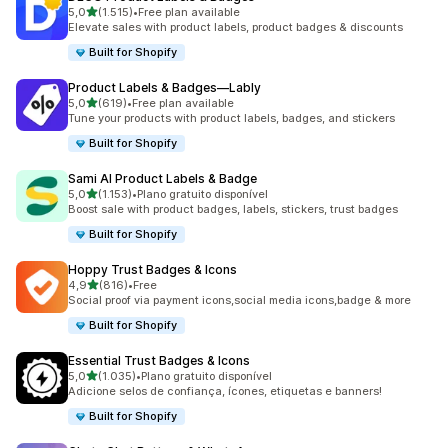
de 5 estrelas
5,0
(1.515)
•
Free plan available
1515 total de avaliações
Elevate sales with product labels, product badges & discounts
Built for Shopify
Product Labels & Badges—Lably
de 5 estrelas
5,0
(619)
•
Free plan available
619 total de avaliações
Tune your products with product labels, badges, and stickers
Built for Shopify
Sami AI Product Labels & Badge
de 5 estrelas
5,0
(1.153)
•
Plano gratuito disponível
1153 total de avaliações
Boost sale with product badges, labels, stickers, trust badges
Built for Shopify
Hoppy Trust Badges & Icons
de 5 estrelas
4,9
(816)
•
Free
816 total de avaliações
Social proof via payment icons,social media icons,badge & more
Built for Shopify
Essential Trust Badges & Icons
de 5 estrelas
5,0
(1.035)
•
Plano gratuito disponível
1035 total de avaliações
Adicione selos de confiança, ícones, etiquetas e banners!
Built for Shopify