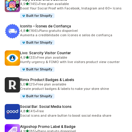
de 5 estrelas
4,9
(145)
•
Free plan available
145 total de avaliações
Boost Your Social Proof with Facebook, Instagram and 60+ Icons
Built for Shopify
Iconito – Ícones de Confiança
de 5 estrelas
4,8
(166)
•
Plano gratuito disponível
166 total de avaliações
Aumenta a credibilidade com ícones e selos de confiança
Built for Shopify
Livo: Scarcity Visitor Counter
de 5 estrelas
4,9
(33)
•
Free plan available
33 total de avaliações
Hurrify urgency & FOMO with live visitors product view counter
Built for Shopify
Rimix Product Badges & Labels
de 5 estrelas
5,0
(21)
•
Free plan available
21 total de avaliações
Create product badges & labels to nake your store shine
Built for Shopify
Social Bar: Social Media Icons
de 5 estrelas
4,8
(41)
•
Free
41 total de avaliações
Social icons and share button to boost social media share
Algoshop Promo Label & Badge
de 5 estrelas
4,9
(85)
•
Plano gratuito disponível