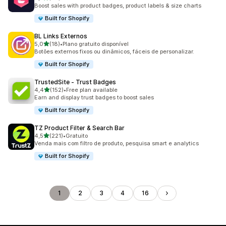
34 total de avaliações
Boost sales with product badges, product labels & size charts
Built for Shopify
BL Links Externos
de 5 estrelas
5,0
(18)
•
Plano gratuito disponível
18 total de avaliações
Botões externos fixos ou dinâmicos, fáceis de personalizar.
Built for Shopify
TrustedSite ‑ Trust Badges
de 5 estrelas
4,4
(152)
•
Free plan available
152 total de avaliações
Earn and display trust badges to boost sales
Built for Shopify
TZ Product Filter & Search Bar
de 5 estrelas
4,5
(221)
•
Gratuito
221 total de avaliações
Venda mais com filtro de produto, pesquisa smart e analytics
Built for Shopify
1
2
3
4
16