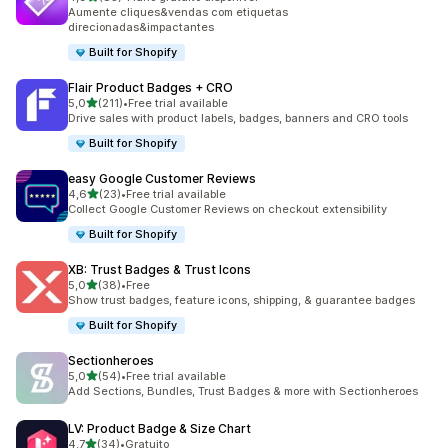
85 total de avaliações
Aumente cliques&vendas com etiquetas
direcionadas&impactantes
Built for Shopify
Flair Product Badges + CRO
de 5 estrelas
5,0
(211)
•
Free trial available
211 total de avaliações
Drive sales with product labels, badges, banners and CRO tools
Built for Shopify
easy Google Customer Reviews
de 5 estrelas
4,6
(23)
•
Free trial available
23 total de avaliações
Collect Google Customer Reviews on checkout extensibility
Built for Shopify
XB: Trust Badges & Trust Icons
de 5 estrelas
5,0
(38)
•
Free
38 total de avaliações
Show trust badges, feature icons, shipping, & guarantee badges
Built for Shopify
Sectionheroes
de 5 estrelas
5,0
(54)
•
Free trial available
54 total de avaliações
Add Sections, Bundles, Trust Badges & more with Sectionheroes
LV: Product Badge & Size Chart
de 5 estrelas
4,7
(34)
•
Gratuito