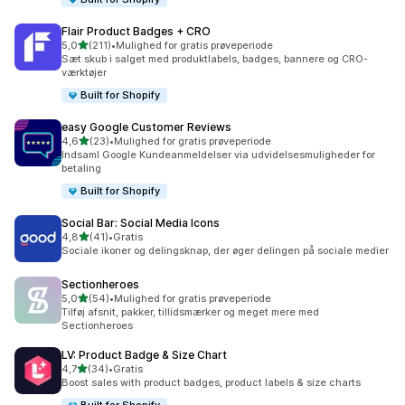
Flair Product Badges + CRO
ud af 5 stjerner
5,0
(211)
•
Mulighed for gratis prøveperiode
211 anmeldelser i alt
Sæt skub i salget med produktlabels, badges, bannere og CRO-
værktøjer
Built for Shopify
easy Google Customer Reviews
ud af 5 stjerner
4,6
(23)
•
Mulighed for gratis prøveperiode
23 anmeldelser i alt
Indsaml Google Kundeanmeldelser via udvidelsesmuligheder for
betaling
Built for Shopify
Social Bar: Social Media Icons
ud af 5 stjerner
4,8
(41)
•
Gratis
41 anmeldelser i alt
Sociale ikoner og delingsknap, der øger delingen på sociale medier
Sectionheroes
ud af 5 stjerner
5,0
(54)
•
Mulighed for gratis prøveperiode
54 anmeldelser i alt
Tilføj afsnit, pakker, tillidsmærker og meget mere med
Sectionheroes
LV: Product Badge & Size Chart
ud af 5 stjerner
4,7
(34)
•
Gratis
34 anmeldelser i alt
Boost sales with product badges, product labels & size charts