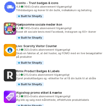
Iconito ‑ Trust badges & icons
ud af 5 stjerner
4,8
(166)
•
Gratis abonnement tilgængeligt
166 anmeldelser i alt
Tillidsbadges og ikoner til din butik, indkøbskurv og betaling
Built for Shopify
Hjælpsomme sociale medier ikon
ud af 5 stjerner
4,9
(145)
•
Gratis abonnement tilgængeligt
145 anmeldelser i alt
Boost dit sociale bevis med Facebook, Instagram og 60+ ikoner
Built for Shopify
Livo: Scarcity Visitor Counter
ud af 5 stjerner
4,9
(32)
•
Gratis abonnement tilgængeligt
32 anmeldelser i alt
Skab en følelse af, at det haster, og FOMO med en live besøgstæller
på produkter
Built for Shopify
Rimix Product Badges & Labels
ud af 5 stjerner
5,0
(21)
•
Gratis abonnement tilgængeligt
21 anmeldelser i alt
Opret produktbadges og -etiketter for at få din butik til at stråle
Built for Shopify
Algoshop promo etiket & mærke
ud af 5 stjerner
4,9
(85)
•
Gratis abonnement tilgængeligt
85 anmeldelser i alt
Øg klik og salg med målrettede, effektfulde produktlabels
Built for Shopify