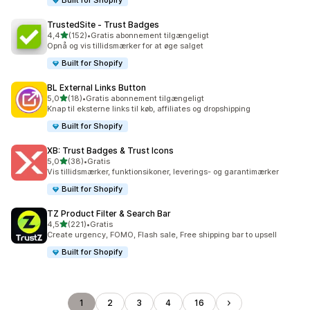
Built for Shopify
TrustedSite ‑ Trust Badges
ud af 5 stjerner
4,4
(152)
•
Gratis abonnement tilgængeligt
152 anmeldelser i alt
Opnå og vis tillidsmærker for at øge salget
Built for Shopify
BL External Links Button
ud af 5 stjerner
5,0
(18)
•
Gratis abonnement tilgængeligt
18 anmeldelser i alt
Knap til eksterne links til køb, affiliates og dropshipping
Built for Shopify
XB: Trust Badges & Trust Icons
ud af 5 stjerner
5,0
(38)
•
Gratis
38 anmeldelser i alt
Vis tillidsmærker, funktionsikoner, leverings- og garantimærker
Built for Shopify
TZ Product Filter & Search Bar
ud af 5 stjerner
4,5
(221)
•
Gratis
221 anmeldelser i alt
Create urgency, FOMO, Flash sale, Free shipping bar to upsell
Built for Shopify
1
2
3
4
16