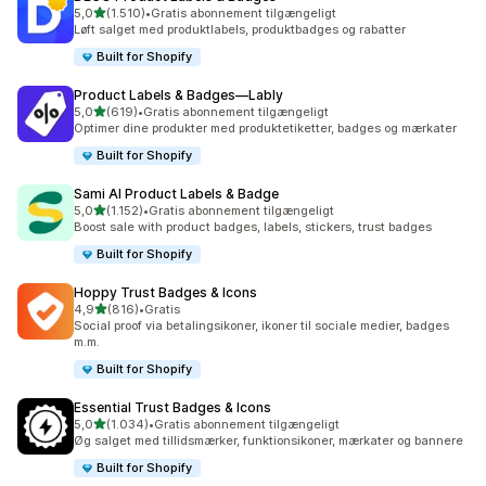
ud af 5 stjerner
5,0
(1.510)
•
Gratis abonnement tilgængeligt
1510 anmeldelser i alt
Løft salget med produktlabels, produktbadges og rabatter
Built for Shopify
Product Labels & Badges—Lably
ud af 5 stjerner
5,0
(619)
•
Gratis abonnement tilgængeligt
619 anmeldelser i alt
Optimer dine produkter med produktetiketter, badges og mærkater
Built for Shopify
Sami AI Product Labels & Badge
ud af 5 stjerner
5,0
(1.152)
•
Gratis abonnement tilgængeligt
1152 anmeldelser i alt
Boost sale with product badges, labels, stickers, trust badges
Built for Shopify
Hoppy Trust Badges & Icons
ud af 5 stjerner
4,9
(816)
•
Gratis
816 anmeldelser i alt
Social proof via betalingsikoner, ikoner til sociale medier, badges
m.m.
Built for Shopify
Essential Trust Badges & Icons
ud af 5 stjerner
5,0
(1.034)
•
Gratis abonnement tilgængeligt
1034 anmeldelser i alt
Øg salget med tillidsmærker, funktionsikoner, mærkater og bannere
Built for Shopify