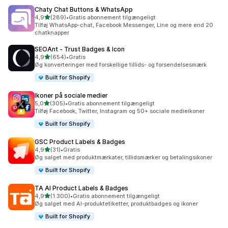
Chaty Chat Buttons & WhatsApp
ud af 5 stjerner
4,9
(289)
•
Gratis abonnement tilgængeligt
289 anmeldelser i alt
Tilføj WhatsApp-chat, Facebook Messenger, Line og mere end 20
chatknapper
SEOAnt ‑ Trust Badges & Icon
ud af 5 stjerner
4,9
(654)
•
Gratis
654 anmeldelser i alt
Øg konverteringer med forskellige tillids- og forsendelsesmærk
Built for Shopify
Ikoner på sociale medier
ud af 5 stjerner
5,0
(305)
•
Gratis abonnement tilgængeligt
305 anmeldelser i alt
Tilføj Facebook, Twitter, Instagram og 50+ sociale medieikoner
Built for Shopify
GSC Product Labels & Badges
ud af 5 stjerner
4,9
(31)
•
Gratis
31 anmeldelser i alt
Øg salget med produktmærkater, tillidsmærker og betalingsikoner
Built for Shopify
TA AI Product Labels & Badges
ud af 5 stjerner
4,9
(1.300)
•
Gratis abonnement tilgængeligt
1300 anmeldelser i alt
Øg salget med AI-produktetiketter, produktbadges og ikoner
Built for Shopify