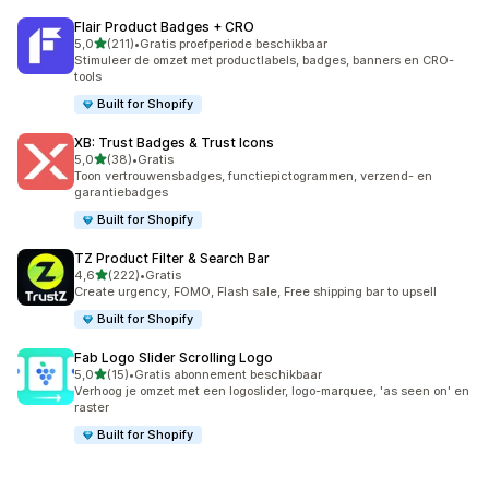
Flair Product Badges + CRO
van 5 sterren
5,0
(211)
•
Gratis proefperiode beschikbaar
211 recensies in totaal
Stimuleer de omzet met productlabels, badges, banners en CRO-
tools
Built for Shopify
XB: Trust Badges & Trust Icons
van 5 sterren
5,0
(38)
•
Gratis
38 recensies in totaal
Toon vertrouwensbadges, functiepictogrammen, verzend- en
garantiebadges
Built for Shopify
TZ Product Filter & Search Bar
van 5 sterren
4,6
(222)
•
Gratis
222 recensies in totaal
Create urgency, FOMO, Flash sale, Free shipping bar to upsell
Built for Shopify
Fab Logo Slider Scrolling Logo
van 5 sterren
5,0
(15)
•
Gratis abonnement beschikbaar
15 recensies in totaal
Verhoog je omzet met een logoslider, logo-marquee, 'as seen on' en
raster
Built for Shopify