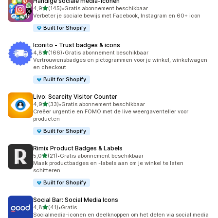
Handige sociale media‑iconen
van 5 sterren
4,9
(145)
•
Gratis abonnement beschikbaar
145 recensies in totaal
Verbeter je sociale bewijs met Facebook, Instagram en 60+ icon
Built for Shopify
Iconito ‑ Trust badges & icons
van 5 sterren
4,8
(166)
•
Gratis abonnement beschikbaar
166 recensies in totaal
Vertrouwensbadges en pictogrammen voor je winkel, winkelwagen
en checkout
Built for Shopify
Livo: Scarcity Visitor Counter
van 5 sterren
4,9
(33)
•
Gratis abonnement beschikbaar
33 recensies in totaal
Creëer urgentie en FOMO met de live weergaventeller voor
producten
Built for Shopify
Rimix Product Badges & Labels
van 5 sterren
5,0
(21)
•
Gratis abonnement beschikbaar
21 recensies in totaal
Maak productbadges en -labels aan om je winkel te laten
schitteren
Built for Shopify
Social Bar: Social Media Icons
van 5 sterren
4,8
(41)
•
Gratis
41 recensies in totaal
Socialmedia-iconen en deelknoppen om het delen via social media