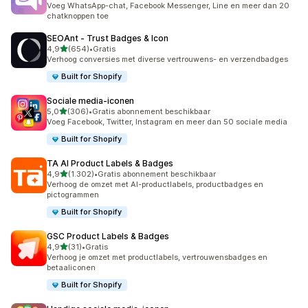
Voeg WhatsApp-chat, Facebook Messenger, Line en meer dan 20
chatknoppen toe
SEOAnt ‑ Trust Badges & Icon
van 5 sterren
4,9
(654)
•
Gratis
654 recensies in totaal
Verhoog conversies met diverse vertrouwens- en verzendbadges
Built for Shopify
Sociale media‑iconen
van 5 sterren
5,0
(306)
•
Gratis abonnement beschikbaar
306 recensies in totaal
Voeg Facebook, Twitter, Instagram en meer dan 50 sociale media
Built for Shopify
TA AI Product Labels & Badges
van 5 sterren
4,9
(1.302)
•
Gratis abonnement beschikbaar
1302 recensies in totaal
Verhoog de omzet met AI-productlabels, productbadges en
pictogrammen
Built for Shopify
GSC Product Labels & Badges
van 5 sterren
4,9
(31)
•
Gratis
31 recensies in totaal
Verhoog je omzet met productlabels, vertrouwensbadges en
betaaliconen
Built for Shopify