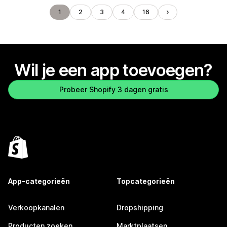
1
2
3
4
16
Wil je een app toevoegen?
Probeer Shopify 3 dagen gratis
App-categorieën
Topcategorieën
Verkoopkanalen
Dropshipping
Producten zoeken
Marktplaatsen