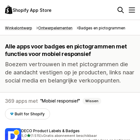
Shopify App Store
Winkelontwerp
Ontwerpelementen
Badges en pictogrammen
Alle apps voor badges en pictogrammen met
functies voor mobiel responsief
Boezem vertrouwen in met pictogrammen die
de aandacht vestigen op je producten, links naar
social media en belangrijke verkooppunten.
369 apps met
Mobiel responsief
Wissen
Built for Shopify
DECO Product Labels & Badges
van 5 sterren
5,0
(1.515)
•
Gratis abonnement beschikbaar
1515 recensies in totaal