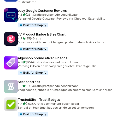
te stimuleren
easy Google Customer Reviews
van 5 sterren
4,6
(23)
•
Gratis proefperiode beschikbaar
23 recensies in totaal
Verzamel Google Customer Reviews via Checkout Extensibility
Built for Shopify
LV: Product Badge & Size Chart
van 5 sterren
4,7
(35)
•
Gratis
35 recensies in totaal
Boost sales with product badges, product labels & size charts
Built for Shopify
Algoshop promo etiket & badge
van 5 sterren
4,9
(85)
•
Gratis abonnement beschikbaar
85 recensies in totaal
Verhoog klikken en verkoop met gerichte, krachtige label
Built for Shopify
Sectionheroes
van 5 sterren
5,0
(54)
•
Gratis proefperiode beschikbaar
54 recensies in totaal
Voeg secties, bundels, trustbadges en meer toe met Sectionheroes
TrustedSite ‑ Trust Badges
van 5 sterren
4,4
(153)
•
Gratis abonnement beschikbaar
153 recensies in totaal
Behaal en toon trust badges om de omzet te verhogen
Built for Shopify