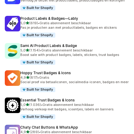
Verhoog je omzet met productlabels, productbadges en kortingen
Built for Shopify
Product Labels & Badges—Lably
van 5 sterren
5,0
(619)
•
Gratis abonnement beschikbaar
619 recensies in totaal
Pas je producten aan met productlabels, badges en stickers
Built for Shopify
Sami AI Product Labels & Badge
van 5 sterren
5,0
(1.154)
•
Gratis abonnement beschikbaar
1154 recensies in totaal
Boost sale with product badges, labels, stickers, trust badges
Built for Shopify
Hoppy Trust Badges & Icons
van 5 sterren
4,9
(817)
•
Gratis
817 recensies in totaal
Social proof via betaaliconen, socialmedia-iconen, badges en meer
Built for Shopify
Essential Trust Badges & Icons
van 5 sterren
5,0
(1.036)
•
Gratis abonnement beschikbaar
1036 recensies in totaal
Verhoog verkoop met badges, icoontjes, labels en banners.
Built for Shopify
Chaty Chat Buttons & WhatsApp
van 5 sterren
4,9
(289)
•
Gratis abonnement beschikbaar
289 recensies in totaal