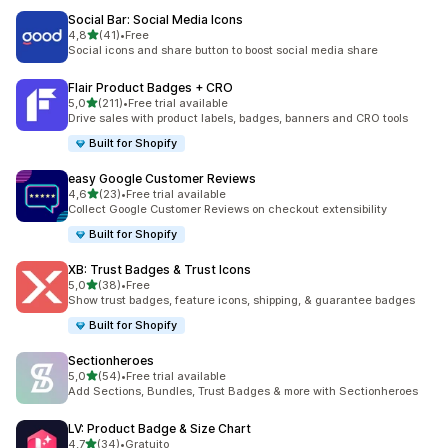
Social Bar: Social Media Icons
de 5 estrelas
4,8
(41)
•
Free
41 total de avaliações
Social icons and share button to boost social media share
Flair Product Badges + CRO
de 5 estrelas
5,0
(211)
•
Free trial available
211 total de avaliações
Drive sales with product labels, badges, banners and CRO tools
Built for Shopify
easy Google Customer Reviews
de 5 estrelas
4,6
(23)
•
Free trial available
23 total de avaliações
Collect Google Customer Reviews on checkout extensibility
Built for Shopify
XB: Trust Badges & Trust Icons
de 5 estrelas
5,0
(38)
•
Free
38 total de avaliações
Show trust badges, feature icons, shipping, & guarantee badges
Built for Shopify
Sectionheroes
de 5 estrelas
5,0
(54)
•
Free trial available
54 total de avaliações
Add Sections, Bundles, Trust Badges & more with Sectionheroes
LV: Product Badge & Size Chart
de 5 estrelas
4,7
(34)
•
Gratuito