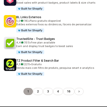
34 total de avaliações
Boost sales with product badges, product labels & size charts
Built for Shopify
BL Links Externos
de 5 estrelas
5,0
(18)
•
Plano gratuito disponível
18 total de avaliações
Botões externos fixos ou dinâmicos, fáceis de personalizar.
Built for Shopify
TrustedSite ‑ Trust Badges
de 5 estrelas
4,4
(151)
•
Free plan available
151 total de avaliações
Earn and display trust badges to boost sales
Built for Shopify
TZ Product Filter & Search Bar
de 5 estrelas
4,5
(221)
•
Gratuito
221 total de avaliações
Venda mais com filtro de produto, pesquisa smart e analytics
Built for Shopify
1
2
3
4
16