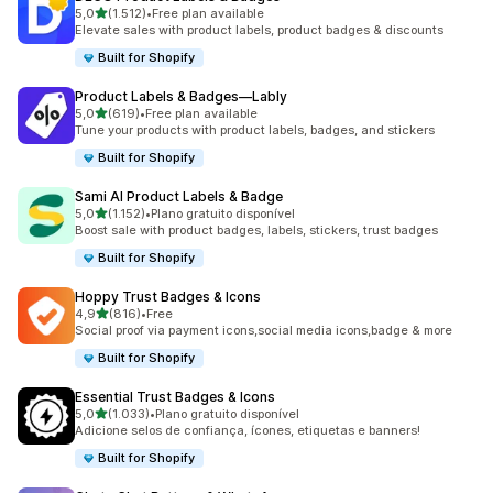
de 5 estrelas
5,0
(1.512)
•
Free plan available
1512 total de avaliações
Elevate sales with product labels, product badges & discounts
Built for Shopify
Product Labels & Badges—Lably
de 5 estrelas
5,0
(619)
•
Free plan available
619 total de avaliações
Tune your products with product labels, badges, and stickers
Built for Shopify
Sami AI Product Labels & Badge
de 5 estrelas
5,0
(1.152)
•
Plano gratuito disponível
1152 total de avaliações
Boost sale with product badges, labels, stickers, trust badges
Built for Shopify
Hoppy Trust Badges & Icons
de 5 estrelas
4,9
(816)
•
Free
816 total de avaliações
Social proof via payment icons,social media icons,badge & more
Built for Shopify
Essential Trust Badges & Icons
de 5 estrelas
5,0
(1.033)
•
Plano gratuito disponível
1033 total de avaliações
Adicione selos de confiança, ícones, etiquetas e banners!
Built for Shopify