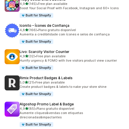
de 5 estrelas
4,9
(145)
•
Free plan available
145 total de avaliações
Boost Your Social Proof with Facebook, Instagram and 60+ Icons
Built for Shopify
Iconito – Ícones de Confiança
de 5 estrelas
4,8
(166)
•
Plano gratuito disponível
166 total de avaliações
Aumenta a credibilidade com ícones e selos de confiança
Built for Shopify
Livo: Scarcity Visitor Counter
de 5 estrelas
4,9
(32)
•
Free plan available
32 total de avaliações
Hurrify urgency & FOMO with live visitors product view counter
Built for Shopify
Rimix Product Badges & Labels
de 5 estrelas
5,0
(21)
•
Free plan available
21 total de avaliações
Create product badges & labels to nake your store shine
Built for Shopify
Algoshop Promo Label & Badge
de 5 estrelas
4,9
(85)
•
Plano gratuito disponível
85 total de avaliações
Aumente cliques&vendas com etiquetas
direcionadas&impactantes
Built for Shopify