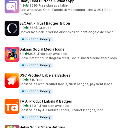
Chaty Chat Buttons & WhatsApp
de 5 estrelas
4,9
(289)
•
Free plan available
289 total de avaliações
Add WhatsApp Chat, Facebook Messenger, Line & 20+ Chat
Buttons
SEOAnt ‑ Trust Badges & Icon
de 5 estrelas
4,9
(654)
•
Gratuito
654 total de avaliações
Conversões com diversos distintivos de confiança e de envio
Built for Shopify
Dakaas Social Media Icons
de 5 estrelas
5,0
(305)
•
Free plan available
305 total de avaliações
Show Instafeed, Instagram feed, Social bar & Social share icon
Built for Shopify
GSC Product Labels & Badges
de 5 estrelas
4,9
(31)
•
Free
31 total de avaliações
Boost sales with product labels, trust badges, payment icons
Built for Shopify
TA AI Product Labels & Badges
de 5 estrelas
4,9
(1.301)
•
Free plan available
1301 total de avaliações
Boost sales by AI Product Labels, Product Badges, Icon
Built for Shopify
Helpy Social Share Buttons