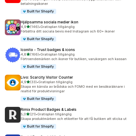
betalningsikoner
Built for Shopify
Hjälpsamma sociala medier ikon
av 5 stjärnor
4,9
(146)
•
Gratisplan tillgänglig
146 recensioner totalt
Förbättra ditt sociala bevis med Instagram och 60+ ikoner
Built for Shopify
Iconito ‑ Trust badges & icons
av 5 stjärnor
4,8
(166)
•
Gratisplan tillgänglig
166 recensioner totalt
Förtroendemärken och ikoner för butiken, varukorgen och kassan
Built for Shopify
Livo: Scarcity Visitor Counter
av 5 stjärnor
4,9
(33)
•
Gratisplan tillgänglig
33 recensioner totalt
Skapa en känsla av brådska och FOMO med en besöksräknare i
realtid för produktvisningar
Built for Shopify
Rimix Product Badges & Labels
av 5 stjärnor
5,0
(21)
•
Gratisplan tillgänglig
21 recensioner totalt
Skapa produktmärken och etiketter för att få butiken att sticka ut
Built for Shopify