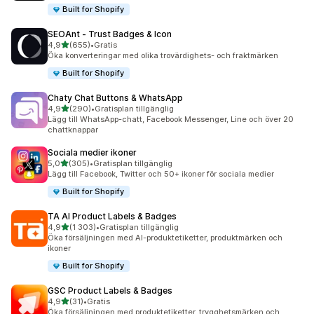
Built for Shopify
SEOAnt ‑ Trust Badges & Icon
av 5 stjärnor
4,9
(655)
•
Gratis
655 recensioner totalt
Öka konverteringar med olika trovärdighets- och fraktmärken
Built for Shopify
Chaty Chat Buttons & WhatsApp
av 5 stjärnor
4,9
(290)
•
Gratisplan tillgänglig
290 recensioner totalt
Lägg till WhatsApp-chatt, Facebook Messenger, Line och över 20
chattknappar
Sociala medier ikoner
av 5 stjärnor
5,0
(305)
•
Gratisplan tillgänglig
305 recensioner totalt
Lägg till Facebook, Twitter och 50+ ikoner för sociala medier
Built for Shopify
TA AI Product Labels & Badges
av 5 stjärnor
4,9
(1 303)
•
Gratisplan tillgänglig
1303 recensioner totalt
Öka försäljningen med AI-produktetiketter, produktmärken och
ikoner
Built for Shopify
GSC Product Labels & Badges
av 5 stjärnor
4,9
(31)
•
Gratis
31 recensioner totalt
Öka försäljningen med produktetiketter, trygghetsmärken och