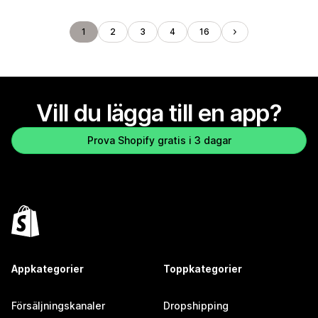
1
2
3
4
16
Vill du lägga till en app?
Prova Shopify gratis i 3 dagar
Appkategorier
Toppkategorier
Försäljningskanaler
Dropshipping