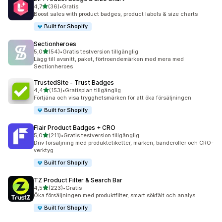
av 5 stjärnor
4,7
(36)
•
Gratis
36 recensioner totalt
Boost sales with product badges, product labels & size charts
Built for Shopify
Sectionheroes
av 5 stjärnor
5,0
(54)
•
Gratis testversion tillgänglig
54 recensioner totalt
Lägg till avsnitt, paket, förtroendemärken med mera med
Sectionheroes
TrustedSite ‑ Trust Badges
av 5 stjärnor
4,4
(153)
•
Gratisplan tillgänglig
153 recensioner totalt
Förtjäna och visa trygghetsmärken för att öka försäljningen
Built for Shopify
Flair Product Badges + CRO
av 5 stjärnor
5,0
(211)
•
Gratis testversion tillgänglig
211 recensioner totalt
Driv försäljning med produktetiketter, märken, banderoller och CRO-
verktyg
Built for Shopify
TZ Product Filter & Search Bar
av 5 stjärnor
4,5
(223)
•
Gratis
223 recensioner totalt
Öka försäljningen med produktfilter, smart sökfält och analys
Built for Shopify