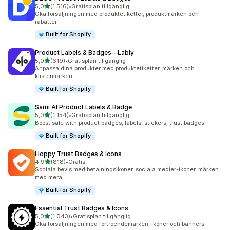
av 5 stjärnor
5,0
(1 516)
•
Gratisplan tillgänglig
1516 recensioner totalt
Öka försäljningen med produktetiketter, produktmärken och
rabatter
Built for Shopify
Product Labels & Badges—Lably
av 5 stjärnor
5,0
(619)
•
Gratisplan tillgänglig
619 recensioner totalt
Anpassa dina produkter med produktetiketter, märken och
klistermärken
Built for Shopify
Sami AI Product Labels & Badge
av 5 stjärnor
5,0
(1 154)
•
Gratisplan tillgänglig
1154 recensioner totalt
Boost sale with product badges, labels, stickers, trust badges
Built for Shopify
Hoppy Trust Badges & Icons
av 5 stjärnor
4,9
(818)
•
Gratis
818 recensioner totalt
Sociala bevis med betalningsikoner, sociala medier-ikoner, märken
med mera
Built for Shopify
Essential Trust Badges & Icons
av 5 stjärnor
5,0
(1 043)
•
Gratisplan tillgänglig
1043 recensioner totalt
Öka försäljningen med förtroendemärken, ikoner och banners.