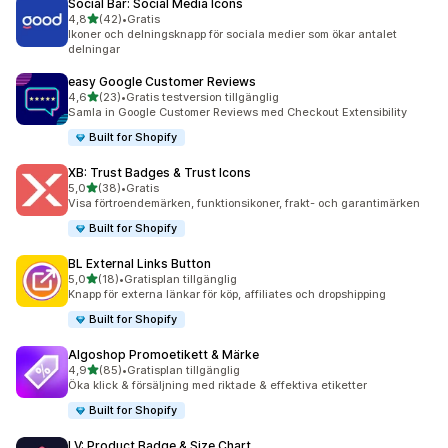
Social Bar: Social Media Icons
av 5 stjärnor
4,8
(42)
•
Gratis
42 recensioner totalt
Ikoner och delningsknapp för sociala medier som ökar antalet
delningar
easy Google Customer Reviews
av 5 stjärnor
4,6
(23)
•
Gratis testversion tillgänglig
23 recensioner totalt
Samla in Google Customer Reviews med Checkout Extensibility
Built for Shopify
XB: Trust Badges & Trust Icons
av 5 stjärnor
5,0
(38)
•
Gratis
38 recensioner totalt
Visa förtroendemärken, funktionsikoner, frakt- och garantimärken
Built for Shopify
BL External Links Button
av 5 stjärnor
5,0
(18)
•
Gratisplan tillgänglig
18 recensioner totalt
Knapp för externa länkar för köp, affiliates och dropshipping
Built for Shopify
Algoshop Promoetikett & Märke
av 5 stjärnor
4,9
(85)
•
Gratisplan tillgänglig
85 recensioner totalt
Öka klick & försäljning med riktade & effektiva etiketter
Built for Shopify
LV: Product Badge & Size Chart