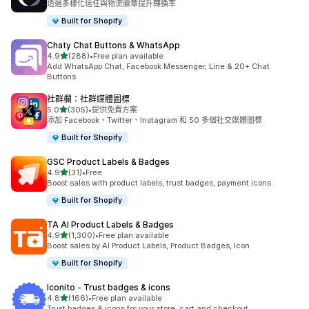
透過多樣化信任與物流徽章提升轉換率
Built for Shopify
Chaty Chat Buttons & WhatsApp
滿分 5 顆星
4.9
(288)
•
Free plan available
共有 288 則評價
Add WhatsApp Chat, Facebook Messenger, Line & 20+ Chat
Buttons
社群欄：社群媒體圖標
滿分 5 顆星
5.0
(305)
•
提供免費方案
共有 305 則評價
添加 Facebook、Twitter、Instagram 和 50 多個社交媒體圖標
Built for Shopify
GSC Product Labels & Badges
滿分 5 顆星
4.9
(31)
•
Free
共有 31 則評價
Boost sales with product labels, trust badges, payment icons
Built for Shopify
TA AI Product Labels & Badges
滿分 5 顆星
4.9
(1,300)
•
Free plan available
共有 1300 則評價
Boost sales by AI Product Labels, Product Badges, Icon
Built for Shopify
Iconito ‑ Trust badges & icons
滿分 5 顆星
4.8
(166)
•
Free plan available
共有 166 則評價
Trust badges & icons for your store, cart and checkout