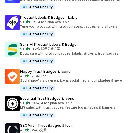
Built for Shopify
Product Labels & Badges—Lably
滿分 5 顆星
5.0
(619)
•
Free plan available
共有 619 則評價
Tune your products with product labels, badges, and stickers
Built for Shopify
Sami AI Product Labels & Badge
滿分 5 顆星
5.0
(1,152)
•
提供免費方案
共有 1152 則評價
Boost sale with product badges, labels, stickers, trust badges
Built for Shopify
Hoppy Trust Badges & Icons
滿分 5 顆星
4.9
(816)
•
Free
共有 816 則評價
Social proof via payment icons,social media icons,badge & more
Built for Shopify
Essential Trust Badges & Icons
滿分 5 顆星
5.0
(1,034)
•
Free plan available
共有 1034 則評價
Lift sales with trust badges, feature icons, labels & banners
Built for Shopify
SEOAnt ‑ Trust Badges & Icon
滿分 5 顆星
4.9
(654)
•
免費
共有 654 則評價