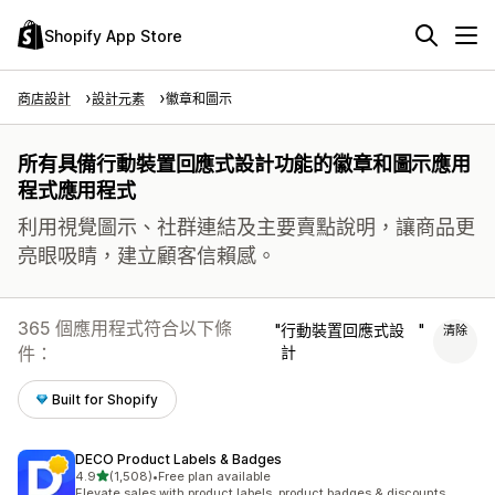
Shopify App Store
商店設計
設計元素
徽章和圖示
所有具備行動裝置回應式設計功能的徽章和圖示應用
程式應用程式
利用視覺圖示、社群連結及主要賣點說明，讓商品更
亮眼吸睛，建立顧客信賴感。
365 個應用程式符合以下條
行動裝置回應式設
清除
件：
計
Built for Shopify
DECO Product Labels & Badges
滿分 5 顆星
4.9
(1,508)
•
Free plan available
共有 1508 則評價
Elevate sales with product labels, product badges & discounts