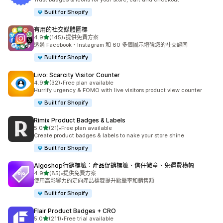
Built for Shopify
有用的社交媒體圖標
滿分 5 顆星
4.9
(145)
•
提供免費方案
共有 145 則評價
透過 Facebook、Instagram 和 60 多個圖示增強您的社交認同
Built for Shopify
Livo: Scarcity Visitor Counter
滿分 5 顆星
4.9
(32)
•
Free plan available
共有 32 則評價
Hurrify urgency & FOMO with live visitors product view counter
Built for Shopify
Rimix Product Badges & Labels
滿分 5 顆星
5.0
(21)
•
Free plan available
共有 21 則評價
Create product badges & labels to nake your store shine
Built for Shopify
Algoshop行銷標籤：產品促銷標籤、信任徽章、免運費橫幅
滿分 5 顆星
4.9
(85)
•
提供免費方案
共有 85 則評價
使用高影響力的定向產品標籤提升點擊率和銷售額
Built for Shopify
Flair Product Badges + CRO
滿分 5 顆星
5.0
(211)
•
Free trial available
共有 211 則評價