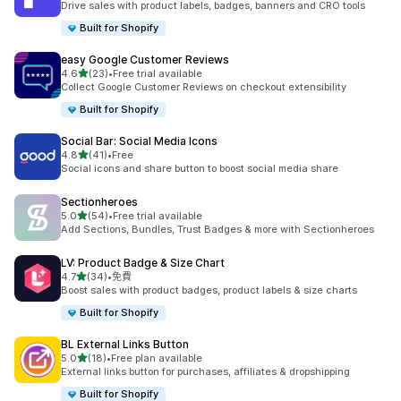
Drive sales with product labels, badges, banners and CRO tools
Built for Shopify
easy Google Customer Reviews
滿分 5 顆星
4.6
(23)
•
Free trial available
共有 23 則評價
Collect Google Customer Reviews on checkout extensibility
Built for Shopify
Social Bar: Social Media Icons
滿分 5 顆星
4.8
(41)
•
Free
共有 41 則評價
Social icons and share button to boost social media share
Sectionheroes
滿分 5 顆星
5.0
(54)
•
Free trial available
共有 54 則評價
Add Sections, Bundles, Trust Badges & more with Sectionheroes
LV: Product Badge & Size Chart
滿分 5 顆星
4.7
(34)
•
免費
共有 34 則評價
Boost sales with product badges, product labels & size charts
Built for Shopify
BL External Links Button
滿分 5 顆星
5.0
(18)
•
Free plan available
共有 18 則評價
External links button for purchases, affiliates & dropshipping
Built for Shopify