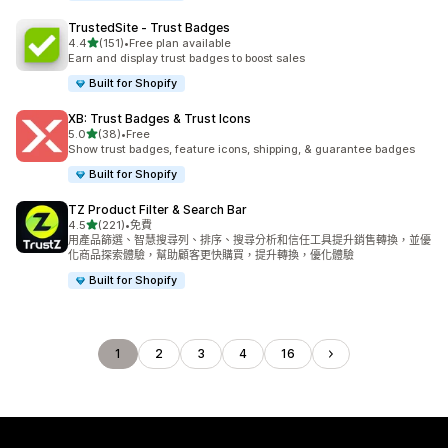
TrustedSite ‑ Trust Badges
滿分 5 顆星
4.4
(151)
•
Free plan available
共有 151 則評價
Earn and display trust badges to boost sales
Built for Shopify
XB: Trust Badges & Trust Icons
滿分 5 顆星
5.0
(38)
•
Free
共有 38 則評價
Show trust badges, feature icons, shipping, & guarantee badges
Built for Shopify
TZ Product Filter & Search Bar
滿分 5 顆星
4.5
(221)
•
免費
共有 221 則評價
用產品篩選、智慧搜尋列、排序、搜尋分析和信任工具提升銷售轉換，並優
化商品探索體驗，幫助顧客更快購買，提升轉換，優化體驗
Built for Shopify
1
2
3
4
16