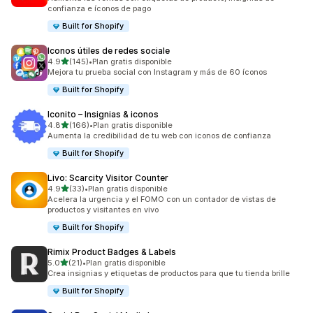
confianza e íconos de pago
Built for Shopify
Iconos útiles de redes sociale
de 5 estrellas
4.9
(145)
•
Plan gratis disponible
145 reseñas en total
Mejora tu prueba social con Instagram y más de 60 íconos
Built for Shopify
Iconito – Insignias & iconos
de 5 estrellas
4.8
(166)
•
Plan gratis disponible
166 reseñas en total
Aumenta la credibilidad de tu web con iconos de confianza
Built for Shopify
Livo: Scarcity Visitor Counter
de 5 estrellas
4.9
(33)
•
Plan gratis disponible
33 reseñas en total
Acelera la urgencia y el FOMO con un contador de vistas de
productos y visitantes en vivo
Built for Shopify
Rimix Product Badges & Labels
de 5 estrellas
5.0
(21)
•
Plan gratis disponible
21 reseñas en total
Crea insignias y etiquetas de productos para que tu tienda brille
Built for Shopify