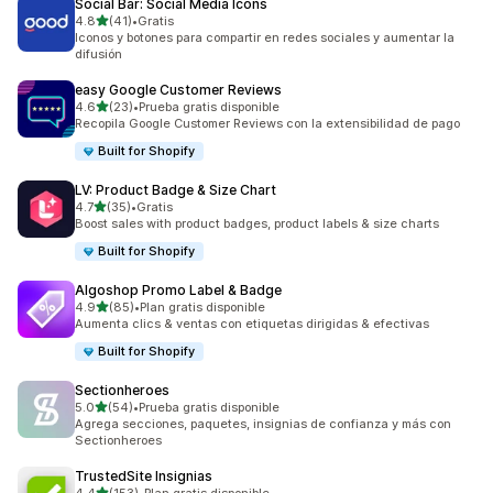
Social Bar: Social Media Icons
de 5 estrellas
4.8
(41)
•
Gratis
41 reseñas en total
Iconos y botones para compartir en redes sociales y aumentar la
difusión
easy Google Customer Reviews
de 5 estrellas
4.6
(23)
•
Prueba gratis disponible
23 reseñas en total
Recopila Google Customer Reviews con la extensibilidad de pago
Built for Shopify
LV: Product Badge & Size Chart
de 5 estrellas
4.7
(35)
•
Gratis
35 reseñas en total
Boost sales with product badges, product labels & size charts
Built for Shopify
Algoshop Promo Label & Badge
de 5 estrellas
4.9
(85)
•
Plan gratis disponible
85 reseñas en total
Aumenta clics & ventas con etiquetas dirigidas & efectivas
Built for Shopify
Sectionheroes
de 5 estrellas
5.0
(54)
•
Prueba gratis disponible
54 reseñas en total
Agrega secciones, paquetes, insignias de confianza y más con
Sectionheroes
TrustedSite Insignias
de 5 estrellas