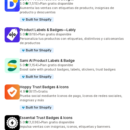
de 5 estrellas
5.0
(1,515)
•
Plan gratis disponible
1515 reseñas en total
Aumenta las ventas con etiquetas de producto, insignias de
producto y descuentos
Built for Shopify
Product Labels & Badges—Lably
de 5 estrellas
5.0
(619)
•
Plan gratis disponible
619 reseñas en total
Personaliza tus productos con etiquetas, distintivos y calcomanías
de productos
Built for Shopify
Sami AI Product Labels & Badge
de 5 estrellas
5.0
(1,154)
•
Plan gratis disponible
1154 reseñas en total
Boost sale with product badges, labels, stickers, trust badges
Built for Shopify
Hoppy Trust Badges & Icons
de 5 estrellas
4.9
(817)
•
Gratis
817 reseñas en total
Prueba social mediante íconos de pago, íconos de redes sociales,
insignias y más
Built for Shopify
Essential Trust Badges & Icons
de 5 estrellas
5.0
(1,036)
•
Plan gratis disponible
1036 reseñas en total
Impulsa ventas con insignias, iconos, etiquetas y banners.