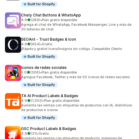
Built for Shopify
Chaty Chat Buttons & WhatsApp
de 5 estrellas
4.9
(289)
•
Plan gratis disponible
289 reseñas en total
Agrega el chat de WhatsApp, Facebook Messenger, Line y más de
20 botones de chat
SEOAnt ‑ Trust Badges & Icon
de 5 estrellas
4.9
(654)
•
Gratis
654 reseñas en total
¡Rápido y gratis! Icono/Insignia sin código. Compatible Oberlo
Built for Shopify
Iconos de redes sociales
de 5 estrellas
5.0
(306)
•
Plan gratis disponible
306 reseñas en total
Agregue Facebook, Twitter y más de 50 íconos de redes sociales
Built for Shopify
TA AI Product Labels & Badges
de 5 estrellas
4.9
(1,302)
•
Plan gratis disponible
1302 reseñas en total
Aumenta las ventas con etiquetas de productos con IA, distintivos
de productos e iconos
Built for Shopify
GSC Product Labels & Badges
de 5 estrellas
4.9
(31)
•
Gratis
31 reseñas en total
Aumenta las ventas con etiquetas de producto, insignias de