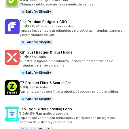
4.4
(153)
•
Plan gratis disponible
153 reseñas en total
Obtenga certificaciones. Incremento de ventas.
Built for Shopify
Flair Product Badges + CRO
de 5 estrellas
5.0
(211)
•
Prueba gratis disponible
211 reseñas en total
Impulsa las ventas con etiquetas de productos, insignias, banners
y herramientas de CRO
Built for Shopify
XB: Trust Badges & Trust Icons
de 5 estrellas
5.0
(38)
•
Gratis
38 reseñas en total
Muestra insignias de confianza, íconos de características e
insignias de envío y garantía
Built for Shopify
TZ Product Filter & Search Bar
de 5 estrellas
4.6
(222)
•
Gratis
222 reseñas en total
Aumenta ventas con filtro producto, búsqueda smart y analítica
Built for Shopify
Fab Logo Slider Scrolling Logo
de 5 estrellas
5.0
(15)
•
Plan gratis disponible
15 reseñas en total
Impulsa las ventas con carruseles y marquesinas de logotipos,
sección de visto en y cuadrículas