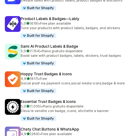
Elevate sales with product labels, product badges & discounts
Built for Shopify
Product Labels & Badges—Lably
stelle su 5
5,0
(619)
•
Free plan available
619 recensioni totali
Tune your products with product labels, badges, and stickers
Built for Shopify
Sami AI Product Labels & Badge
stelle su 5
5,0
(1.154)
•
Piano gratuito disponibile
1154 recensioni totali
Boost sale with product badges, labels, stickers, trust badges
Built for Shopify
Hoppy Trust Badges & Icons
stelle su 5
4,9
(817)
•
Free
817 recensioni totali
Social proof via payment icons,social media icons,badge & more
Built for Shopify
Essential Trust Badges & Icons
stelle su 5
5,0
(1.035)
•
Piano gratuito disponibile
1035 recensioni totali
Eleva le vendite con badge, icone, etichette e banner
Built for Shopify
Chaty Chat Buttons & WhatsApp
stelle su 5
4,9
(289)
•
Free plan available
289 recensioni totali