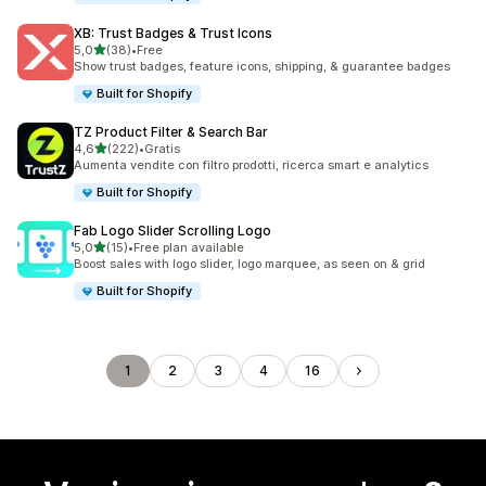
XB: Trust Badges & Trust Icons
stelle su 5
5,0
(38)
•
Free
38 recensioni totali
Show trust badges, feature icons, shipping, & guarantee badges
Built for Shopify
TZ Product Filter & Search Bar
stelle su 5
4,6
(222)
•
Gratis
222 recensioni totali
Aumenta vendite con filtro prodotti, ricerca smart e analytics
Built for Shopify
Fab Logo Slider Scrolling Logo
stelle su 5
5,0
(15)
•
Free plan available
15 recensioni totali
Boost sales with logo slider, logo marquee, as seen on & grid
Built for Shopify
1
2
3
4
16