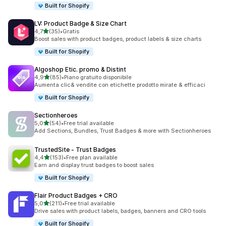
Built for Shopify
LV: Product Badge & Size Chart
stelle su 5
4,7
(35)
•
Gratis
35 recensioni totali
Boost sales with product badges, product labels & size charts
Built for Shopify
Algoshop Etic. promo & Distint
stelle su 5
4,9
(85)
•
Piano gratuito disponibile
85 recensioni totali
Aumenta clic& vendite con etichette prodotto mirate & efficaci
Built for Shopify
Sectionheroes
stelle su 5
5,0
(54)
•
Free trial available
54 recensioni totali
Add Sections, Bundles, Trust Badges & more with Sectionheroes
TrustedSite ‑ Trust Badges
stelle su 5
4,4
(153)
•
Free plan available
153 recensioni totali
Earn and display trust badges to boost sales
Built for Shopify
Flair Product Badges + CRO
stelle su 5
5,0
(211)
•
Free trial available
211 recensioni totali
Drive sales with product labels, badges, banners and CRO tools
Built for Shopify