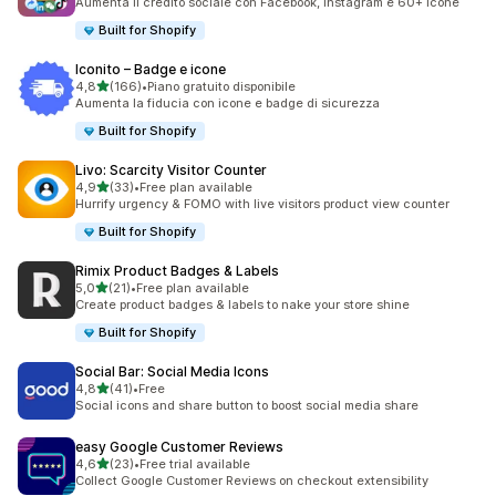
Aumenta il credito sociale con Facebook, Instagram e 60+ icone
Built for Shopify
Iconito – Badge e icone
stelle su 5
4,8
(166)
•
Piano gratuito disponibile
166 recensioni totali
Aumenta la fiducia con icone e badge di sicurezza
Built for Shopify
Livo: Scarcity Visitor Counter
stelle su 5
4,9
(33)
•
Free plan available
33 recensioni totali
Hurrify urgency & FOMO with live visitors product view counter
Built for Shopify
Rimix Product Badges & Labels
stelle su 5
5,0
(21)
•
Free plan available
21 recensioni totali
Create product badges & labels to nake your store shine
Built for Shopify
Social Bar: Social Media Icons
stelle su 5
4,8
(41)
•
Free
41 recensioni totali
Social icons and share button to boost social media share
easy Google Customer Reviews
stelle su 5
4,6
(23)
•
Free trial available
23 recensioni totali
Collect Google Customer Reviews on checkout extensibility