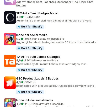
Add WhatsApp Chat, Facebook Messenger, Line & 20+ Chat
Buttons
SEOAnt ‑ Trust Badges & Icon
stelle su 5
4,9
(654)
•
Gratis
654 recensioni totali
Aumenta le conversioni con distintivi di fiducia e di diversi
Built for Shopify
Icone dei social media
stelle su 5
5,0
(306)
•
Piano gratuito disponibile
306 recensioni totali
Aggiungi Facebook, Instagram e oltre 50 icone di social media
Built for Shopify
TA AI Product Labels & Badges
stelle su 5
4,9
(1.302)
•
Free plan available
1302 recensioni totali
Boost sales by AI Product Labels, Product Badges, Icon
Built for Shopify
GSC Product Labels & Badges
stelle su 5
4,9
(30)
•
Free
30 recensioni totali
Boost sales with product labels, trust badges, payment icons
Built for Shopify
Icone utili dei social media
stelle su 5
4,9
(145)
•
Piano gratuito disponibile
145 recensioni totali