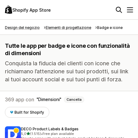
Shopify App Store
Design del negozio
Elementi di progettazione
Badge e icone
Tutte le app per badge e icone con funzionalità
di dimensioni
Conquista la fiducia dei clienti con icone che
richiamano l’attenzione sui tuoi prodotti, sui link
ai tuoi account social e sui tuoi punti di forza.
369 app con
Dimensioni
Cancella
Built for Shopify
DECO Product Labels & Badges
stelle su 5
5,0
(1.515)
•
Free plan available
1515 recensioni totali