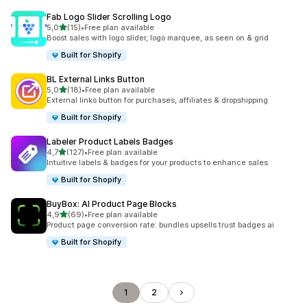
Fab Logo Slider Scrolling Logo
na 5 gwiazdek
5,0
(15)
•
Free plan available
Łączna liczba recenzji: 15
Boost sales with logo slider, logo marquee, as seen on & grid
Built for Shopify
BL External Links Button
na 5 gwiazdek
5,0
(18)
•
Free plan available
Łączna liczba recenzji: 18
External links button for purchases, affiliates & dropshipping
Built for Shopify
Labeler Product Labels Badges
na 5 gwiazdek
4,7
(127)
•
Free plan available
Łączna liczba recenzji: 127
Intuitive labels & badges for your products to enhance sales
Built for Shopify
BuyBox: AI Product Page Blocks
na 5 gwiazdek
4,9
(69)
•
Free plan available
Łączna liczba recenzji: 69
Product page conversion rate: bundles upsells trust badges ai
Built for Shopify
1
2