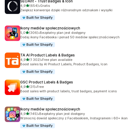
SEOAnt ‑ Trust Badges & Icon
na 5 gwiazdek
4,9
(654)
•
Gratis
Łączna liczba recenzji: 654
Zwiększ konwersje dzięki różnorodnym odznakom i wysyłki
Built for Shopify
Ikony mediów społecznościowych
na 5 gwiazdek
5,0
(306)
•
Bezpłatny plan jest dostępny
Łączna liczba recenzji: 306
Dodaj ikony Facebooka i ponad 50 mediów społecznościowych
Built for Shopify
TA AI Product Labels & Badges
na 5 gwiazdek
4,9
(1 302)
•
Free plan available
Łączna liczba recenzji: 1302
Boost sales by AI Product Labels, Product Badges, Icon
Built for Shopify
GSC Product Labels & Badges
na 5 gwiazdek
4,9
(31)
•
Free
Łączna liczba recenzji: 31
Boost sales with product labels, trust badges, payment icons
Built for Shopify
Ikony mediów społecznościowych
na 5 gwiazdek
4,9
(145)
•
Bezpłatny plan jest dostępny
Łączna liczba recenzji: 145
Wzmocnij dowód społeczny z Facebookiem, Instagramem i 60+ ikon
Built for Shopify