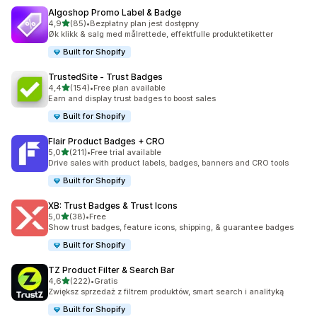
Algoshop Promo Label & Badge
na 5 gwiazdek
4,9
(85)
•
Bezpłatny plan jest dostępny
Łączna liczba recenzji: 85
Øk klikk & salg med målrettede, effektfulle produktetiketter
Built for Shopify
TrustedSite ‑ Trust Badges
na 5 gwiazdek
4,4
(154)
•
Free plan available
Łączna liczba recenzji: 154
Earn and display trust badges to boost sales
Built for Shopify
Flair Product Badges + CRO
na 5 gwiazdek
5,0
(211)
•
Free trial available
Łączna liczba recenzji: 211
Drive sales with product labels, badges, banners and CRO tools
Built for Shopify
XB: Trust Badges & Trust Icons
na 5 gwiazdek
5,0
(38)
•
Free
Łączna liczba recenzji: 38
Show trust badges, feature icons, shipping, & guarantee badges
Built for Shopify
TZ Product Filter & Search Bar
na 5 gwiazdek
4,6
(222)
•
Gratis
Łączna liczba recenzji: 222
Zwiększ sprzedaż z filtrem produktów, smart search i analityką
Built for Shopify