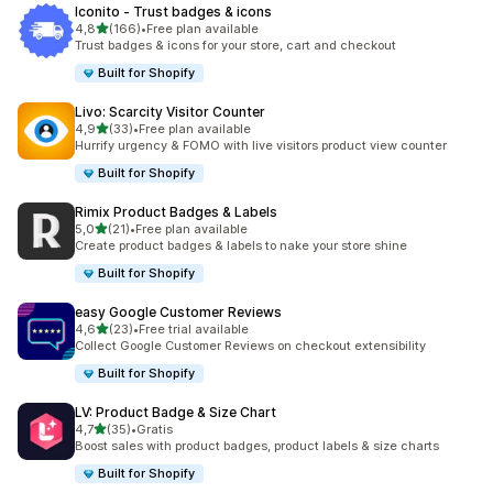
Iconito ‑ Trust badges & icons
na 5 gwiazdek
4,8
(166)
•
Free plan available
Łączna liczba recenzji: 166
Trust badges & icons for your store, cart and checkout
Built for Shopify
Livo: Scarcity Visitor Counter
na 5 gwiazdek
4,9
(33)
•
Free plan available
Łączna liczba recenzji: 33
Hurrify urgency & FOMO with live visitors product view counter
Built for Shopify
Rimix Product Badges & Labels
na 5 gwiazdek
5,0
(21)
•
Free plan available
Łączna liczba recenzji: 21
Create product badges & labels to nake your store shine
Built for Shopify
easy Google Customer Reviews
na 5 gwiazdek
4,6
(23)
•
Free trial available
Łączna liczba recenzji: 23
Collect Google Customer Reviews on checkout extensibility
Built for Shopify
LV: Product Badge & Size Chart
na 5 gwiazdek
4,7
(35)
•
Gratis
Łączna liczba recenzji: 35
Boost sales with product badges, product labels & size charts
Built for Shopify