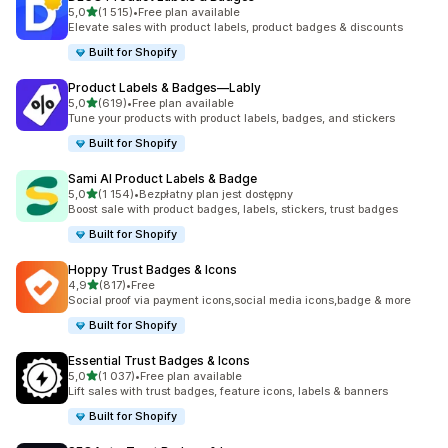
na 5 gwiazdek
5,0
(1 515)
•
Free plan available
Łączna liczba recenzji: 1515
Elevate sales with product labels, product badges & discounts
Built for Shopify
Product Labels & Badges—Lably
na 5 gwiazdek
5,0
(619)
•
Free plan available
Łączna liczba recenzji: 619
Tune your products with product labels, badges, and stickers
Built for Shopify
Sami AI Product Labels & Badge
na 5 gwiazdek
5,0
(1 154)
•
Bezpłatny plan jest dostępny
Łączna liczba recenzji: 1154
Boost sale with product badges, labels, stickers, trust badges
Built for Shopify
Hoppy Trust Badges & Icons
na 5 gwiazdek
4,9
(817)
•
Free
Łączna liczba recenzji: 817
Social proof via payment icons,social media icons,badge & more
Built for Shopify
Essential Trust Badges & Icons
na 5 gwiazdek
5,0
(1 037)
•
Free plan available
Łączna liczba recenzji: 1037
Lift sales with trust badges, feature icons, labels & banners
Built for Shopify