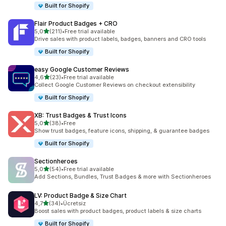
Built for Shopify
Flair Product Badges + CRO
5 yıldız üzerinden
5,0
(211)
•
Free trial available
toplam 211 değerlendirme
Drive sales with product labels, badges, banners and CRO tools
Built for Shopify
easy Google Customer Reviews
5 yıldız üzerinden
4,6
(23)
•
Free trial available
toplam 23 değerlendirme
Collect Google Customer Reviews on checkout extensibility
Built for Shopify
XB: Trust Badges & Trust Icons
5 yıldız üzerinden
5,0
(38)
•
Free
toplam 38 değerlendirme
Show trust badges, feature icons, shipping, & guarantee badges
Built for Shopify
Sectionheroes
5 yıldız üzerinden
5,0
(54)
•
Free trial available
toplam 54 değerlendirme
Add Sections, Bundles, Trust Badges & more with Sectionheroes
LV: Product Badge & Size Chart
5 yıldız üzerinden
4,7
(34)
•
Ücretsiz
toplam 34 değerlendirme
Boost sales with product badges, product labels & size charts
Built for Shopify