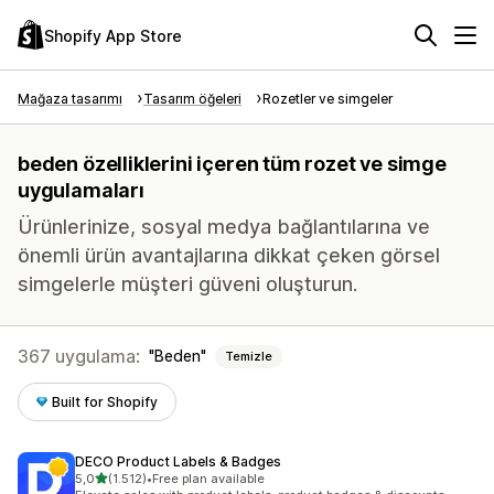
Shopify App Store
Mağaza tasarımı
Tasarım öğeleri
Rozetler ve simgeler
beden özelliklerini içeren tüm rozet ve simge
uygulamaları
Ürünlerinize, sosyal medya bağlantılarına ve
önemli ürün avantajlarına dikkat çeken görsel
simgelerle müşteri güveni oluşturun.
367 uygulama:
Beden
Temizle
Built for Shopify
DECO Product Labels & Badges
5 yıldız üzerinden
5,0
(1.512)
•
Free plan available
toplam 1512 değerlendirme