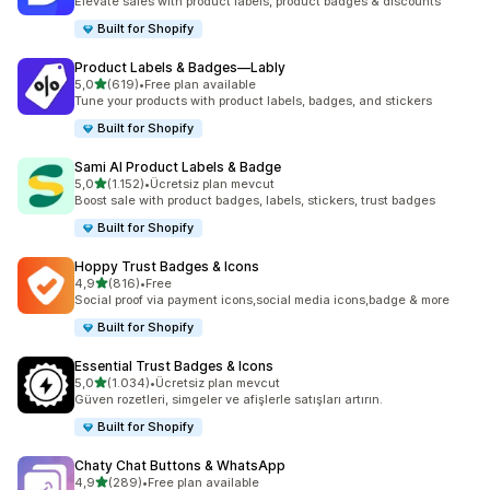
Elevate sales with product labels, product badges & discounts
Built for Shopify
Product Labels & Badges—Lably
5 yıldız üzerinden
5,0
(619)
•
Free plan available
toplam 619 değerlendirme
Tune your products with product labels, badges, and stickers
Built for Shopify
Sami AI Product Labels & Badge
5 yıldız üzerinden
5,0
(1.152)
•
Ücretsiz plan mevcut
toplam 1152 değerlendirme
Boost sale with product badges, labels, stickers, trust badges
Built for Shopify
Hoppy Trust Badges & Icons
5 yıldız üzerinden
4,9
(816)
•
Free
toplam 816 değerlendirme
Social proof via payment icons,social media icons,badge & more
Built for Shopify
Essential Trust Badges & Icons
5 yıldız üzerinden
5,0
(1.034)
•
Ücretsiz plan mevcut
toplam 1034 değerlendirme
Güven rozetleri, simgeler ve afişlerle satışları artırın.
Built for Shopify
Chaty Chat Buttons & WhatsApp
5 yıldız üzerinden
4,9
(289)
•
Free plan available
toplam 289 değerlendirme