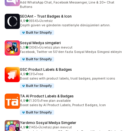
Add WhatsApp Chat, Facebook Messenger, Line & 20+ Chat
Buttons
SEOAnt ‑ Trust Badges & Icon
5 yıldız üzerinden
4,9
(654)
•
Ücretsiz
toplam 654 değerlendirme
Çeşitli güven ve gönderim rozetleriyle dönüşümleri artırın.
Built for Shopify
Sosyal Medya simgeleri
5 yıldız üzerinden
5,0
(306)
•
Ücretsiz plan mevcut
toplam 306 değerlendirme
Facebook, Twitter ve 50'den fazla Sosyal Medya Simgesi ekleyin
Built for Shopify
GSC Product Labels & Badges
5 yıldız üzerinden
4,9
(31)
•
Free
toplam 31 değerlendirme
Boost sales with product labels, trust badges, payment icons
Built for Shopify
TA AI Product Labels & Badges
5 yıldız üzerinden
4,9
(1.301)
•
Free plan available
toplam 1301 değerlendirme
Boost sales by AI Product Labels, Product Badges, Icon
Built for Shopify
Yardımcı Sosyal Medya Simgeler
5 yıldız üzerinden
4,9
(145)
•
Ücretsiz plan mevcut
toplam 145 değerlendirme