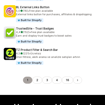
BL External Links Button
5 yıldız üzerinden
5,0
(18)
•
Free plan available
toplam 18 değerlendirme
External links button for purchases, affiliates & dropshipping
Built for Shopify
TrustedSite ‑ Trust Badges
5 yıldız üzerinden
4,4
(152)
•
Free plan available
toplam 152 değerlendirme
Earn and display trust badges to boost sales
Built for Shopify
TZ Product Filter & Search Bar
5 yıldız üzerinden
4,5
(221)
•
Ücretsiz
toplam 221 değerlendirme
Ürün filtresi, akıllı arama ve analizle satışları artırın
Built for Shopify
1
2
3
4
16