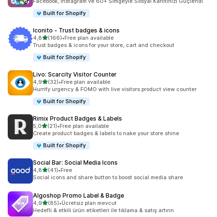
Facebook, Instagram ve 60+ Simgeyle Sosyal Kanıtınızı Güçlendi
Built for Shopify
Iconito ‑ Trust badges & icons
5 yıldız üzerinden
4,8
(166)
•
Free plan available
toplam 166 değerlendirme
Trust badges & icons for your store, cart and checkout
Built for Shopify
Livo: Scarcity Visitor Counter
5 yıldız üzerinden
4,9
(32)
•
Free plan available
toplam 32 değerlendirme
Hurrify urgency & FOMO with live visitors product view counter
Built for Shopify
Rimix Product Badges & Labels
5 yıldız üzerinden
5,0
(21)
•
Free plan available
toplam 21 değerlendirme
Create product badges & labels to nake your store shine
Built for Shopify
Social Bar: Social Media Icons
5 yıldız üzerinden
4,8
(41)
•
Free
toplam 41 değerlendirme
Social icons and share button to boost social media share
Algoshop Promo Label & Badge
5 yıldız üzerinden
4,9
(85)
•
Ücretsiz plan mevcut
toplam 85 değerlendirme
Hedefli & etkili ürün etiketleri ile tıklama & satış artırın