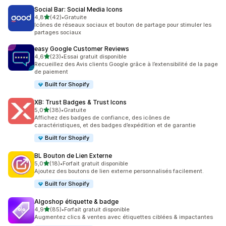
Social Bar: Social Media Icons
étoile(s) sur 5
4,8
(42)
•
Gratuite
42 avis au total
Icônes de réseaux sociaux et bouton de partage pour stimuler les
partages sociaux
easy Google Customer Reviews
étoile(s) sur 5
4,6
(23)
•
Essai gratuit disponible
23 avis au total
Recueillez des Avis clients Google grâce à l’extensibilité de la page
de paiement
Built for Shopify
XB: Trust Badges & Trust Icons
étoile(s) sur 5
5,0
(38)
•
Gratuite
38 avis au total
Affichez des badges de confiance, des icônes de
caractéristiques, et des badges d’expédition et de garantie
Built for Shopify
BL Bouton de Lien Externe
étoile(s) sur 5
5,0
(18)
•
Forfait gratuit disponible
18 avis au total
Ajoutez des boutons de lien externe personnalisés facilement.
Built for Shopify
Algoshop étiquette & badge
étoile(s) sur 5
4,9
(85)
•
Forfait gratuit disponible
85 avis au total
Augmentez clics & ventes avec étiquettes ciblées & impactantes