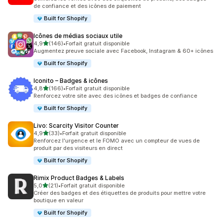
de confiance et des icônes de paiement
Built for Shopify
Icônes de médias sociaux utile
étoile(s) sur 5
4,9
(146)
•
Forfait gratuit disponible
146 avis au total
Augmentez preuve sociale avec Facebook, Instagram & 60+ icônes
Built for Shopify
Iconito – Badges & icônes
étoile(s) sur 5
4,8
(166)
•
Forfait gratuit disponible
166 avis au total
Renforcez votre site avec des icônes et badges de confiance
Built for Shopify
Livo: Scarcity Visitor Counter
étoile(s) sur 5
4,9
(33)
•
Forfait gratuit disponible
33 avis au total
Renforcez l'urgence et le FOMO avec un compteur de vues de
produit par des visiteurs en direct
Built for Shopify
Rimix Product Badges & Labels
étoile(s) sur 5
5,0
(21)
•
Forfait gratuit disponible
21 avis au total
Créer des badges et des étiquettes de produits pour mettre votre
boutique en valeur
Built for Shopify