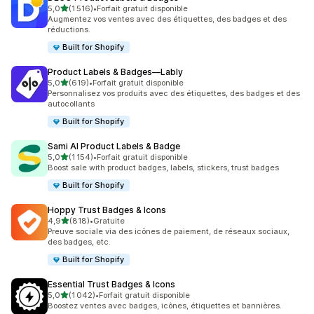
étoile(s) sur 5
5,0
(1 516)
•
Forfait gratuit disponible
1516 avis au total
Augmentez vos ventes avec des étiquettes, des badges et des
réductions.
Built for Shopify
Product Labels & Badges—Lably
étoile(s) sur 5
5,0
(619)
•
Forfait gratuit disponible
619 avis au total
Personnalisez vos produits avec des étiquettes, des badges et des
autocollants
Built for Shopify
Sami AI Product Labels & Badge
étoile(s) sur 5
5,0
(1 154)
•
Forfait gratuit disponible
1154 avis au total
Boost sale with product badges, labels, stickers, trust badges
Built for Shopify
Hoppy Trust Badges & Icons
étoile(s) sur 5
4,9
(818)
•
Gratuite
818 avis au total
Preuve sociale via des icônes de paiement, de réseaux sociaux,
des badges, etc.
Built for Shopify
Essential Trust Badges & Icons
étoile(s) sur 5
5,0
(1 042)
•
Forfait gratuit disponible
1042 avis au total
Boostez ventes avec badges, icônes, étiquettes et bannières.