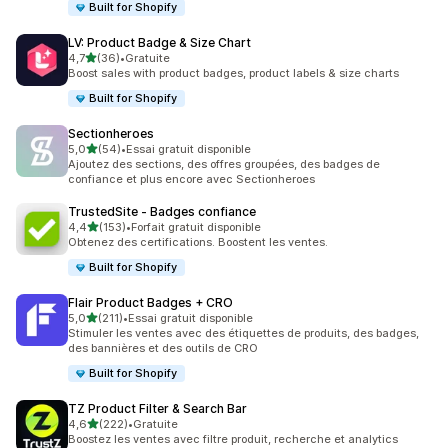
Built for Shopify
LV: Product Badge & Size Chart
étoile(s) sur 5
4,7
(36)
•
Gratuite
36 avis au total
Boost sales with product badges, product labels & size charts
Built for Shopify
Sectionheroes
étoile(s) sur 5
5,0
(54)
•
Essai gratuit disponible
54 avis au total
Ajoutez des sections, des offres groupées, des badges de
confiance et plus encore avec Sectionheroes
TrustedSite ‑ Badges confiance
étoile(s) sur 5
4,4
(153)
•
Forfait gratuit disponible
153 avis au total
Obtenez des certifications. Boostent les ventes.
Built for Shopify
Flair Product Badges + CRO
étoile(s) sur 5
5,0
(211)
•
Essai gratuit disponible
211 avis au total
Stimuler les ventes avec des étiquettes de produits, des badges,
des bannières et des outils de CRO
Built for Shopify
TZ Product Filter & Search Bar
étoile(s) sur 5
4,6
(222)
•
Gratuite
222 avis au total
Boostez les ventes avec filtre produit, recherche et analytics