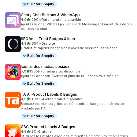
Built for Shopify
Chaty Chat Buttons & WhatsApp
étoile(s) sur 5
4,9
(290)
•
Forfait gratuit disponible
290 avis au total
Ajoutez le chat WhatsApp, Facebook Messenger, Line et plus de 20
boutons de chat
SEOAnt ‑ Trust Badges & Icon
étoile(s) sur 5
4,9
(654)
•
Gratuite
654 avis au total
Gratuit et rapide! Badges et icônes de sécurité, sans code.
Built for Shopify
Icônes des médias sociaux
étoile(s) sur 5
5,0
(305)
•
Forfait gratuit disponible
305 avis au total
Ajoutez Facebook, Twitter et plus de 50 icônes multimédias
Built for Shopify
TA AI Product Labels & Badges
étoile(s) sur 5
4,9
(1 303)
•
Forfait gratuit disponible
1303 avis au total
Boostez vos ventes grâce aux étiquettes, badges et icônes de
produits par l’IA
Built for Shopify
GSC Product Labels & Badges
étoile(s) sur 5
4,9
(31)
•
Gratuite
31 avis au total
Stimulez les ventes avec des étiquettes de produits, des badges