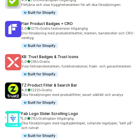
4,4
(153)
•
Gratisplan tillgänglig
153 recensioner totalt
Förtjäna och visa trygghetsmärken för att öka försäljningen
Built for Shopify
Flair Product Badges + CRO
av 5 stjärnor
5,0
(211)
•
Gratis testversion tillgänglig
211 recensioner totalt
Driv försäljning med produktetiketter, märken, banderoller och CRO-
verktyg
Built for Shopify
XB: Trust Badges & Trust Icons
av 5 stjärnor
5,0
(38)
•
Gratis
38 recensioner totalt
Visa förtroendemärken, funktionsikoner, frakt- och garantimärken
Built for Shopify
TZ Product Filter & Search Bar
av 5 stjärnor
4,6
(222)
•
Gratis
222 recensioner totalt
Öka försäljningen med produktfilter, smart sökfält och analys
Built for Shopify
Fab Logo Slider Scrolling Logo
av 5 stjärnor
5,0
(15)
•
Gratisplan tillgänglig
15 recensioner totalt
Öka försäljningen med logotypbildspel, rullande logotyper, ”sett på”
och rutnät
Built for Shopify