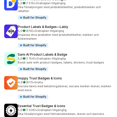
av 5 stjärnor
5,0
(1 515)
•
Gratisplan tillgänglig
1515 recensioner totalt
Öka försäljningen med produktetiketter, produktmärken och
rabatter
Built for Shopify
Product Labels & Badges—Lably
av 5 stjärnor
5,0
(619)
•
Gratisplan tillgänglig
619 recensioner totalt
Anpassa dina produkter med produktetiketter, märken och
klistermärken
Built for Shopify
Sami AI Product Labels & Badge
av 5 stjärnor
5,0
(1 154)
•
Gratisplan tillgänglig
1154 recensioner totalt
Boost sale with product badges, labels, stickers, trust badges
Built for Shopify
Hoppy Trust Badges & Icons
av 5 stjärnor
4,9
(817)
•
Gratis
817 recensioner totalt
Sociala bevis med betalningsikoner, sociala medier-ikoner, märken
med mera
Built for Shopify
Essential Trust Badges & Icons
av 5 stjärnor
5,0
(1 036)
•
Gratisplan tillgänglig
1036 recensioner totalt
Öka försäljningen med förtroendemärken, ikoner och banners.