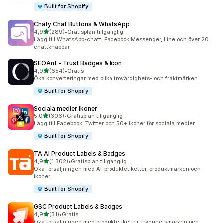
Built for Shopify
Chaty Chat Buttons & WhatsApp
av 5 stjärnor
4,9
(289)
•
Gratisplan tillgänglig
289 recensioner totalt
Lägg till WhatsApp-chatt, Facebook Messenger, Line och över 20
chattknappar
SEOAnt ‑ Trust Badges & Icon
av 5 stjärnor
4,9
(654)
•
Gratis
654 recensioner totalt
Öka konverteringar med olika trovärdighets- och fraktmärken
Built for Shopify
Sociala medier ikoner
av 5 stjärnor
5,0
(306)
•
Gratisplan tillgänglig
306 recensioner totalt
Lägg till Facebook, Twitter och 50+ ikoner för sociala medier
Built for Shopify
TA AI Product Labels & Badges
av 5 stjärnor
4,9
(1 302)
•
Gratisplan tillgänglig
1302 recensioner totalt
Öka försäljningen med AI-produktetiketter, produktmärken och
ikoner
Built for Shopify
GSC Product Labels & Badges
av 5 stjärnor
4,9
(31)
•
Gratis
31 recensioner totalt
Öka försäljningen med produktetiketter, trygghetsmärken och