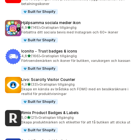
betalningsikoner
Built for Shopify
Hjälpsamma sociala medier ikon
av 5 stjärnor
4,9
(145)
•
Gratisplan tillgänglig
145 recensioner totalt
Förbättra ditt sociala bevis med Instagram och 60+ ikoner
Built for Shopify
Iconito ‑ Trust badges & icons
av 5 stjärnor
4,8
(166)
•
Gratisplan tillgänglig
166 recensioner totalt
Förtroendemärken och ikoner för butiken, varukorgen och kassan
Built for Shopify
Livo: Scarcity Visitor Counter
av 5 stjärnor
4,9
(33)
•
Gratisplan tillgänglig
33 recensioner totalt
Skapa en känsla av brådska och FOMO med en besöksräknare i
realtid för produktvisningar
Built for Shopify
Rimix Product Badges & Labels
av 5 stjärnor
5,0
(21)
•
Gratisplan tillgänglig
21 recensioner totalt
Skapa produktmärken och etiketter för att få butiken att sticka ut
Built for Shopify