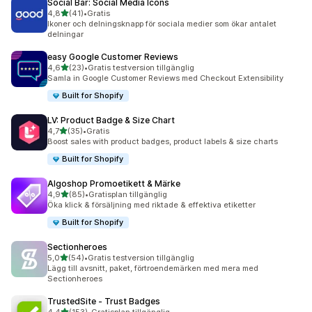
Social Bar: Social Media Icons
av 5 stjärnor
4,8
(41)
•
Gratis
41 recensioner totalt
Ikoner och delningsknapp för sociala medier som ökar antalet
delningar
easy Google Customer Reviews
av 5 stjärnor
4,6
(23)
•
Gratis testversion tillgänglig
23 recensioner totalt
Samla in Google Customer Reviews med Checkout Extensibility
Built for Shopify
LV: Product Badge & Size Chart
av 5 stjärnor
4,7
(35)
•
Gratis
35 recensioner totalt
Boost sales with product badges, product labels & size charts
Built for Shopify
Algoshop Promoetikett & Märke
av 5 stjärnor
4,9
(85)
•
Gratisplan tillgänglig
85 recensioner totalt
Öka klick & försäljning med riktade & effektiva etiketter
Built for Shopify
Sectionheroes
av 5 stjärnor
5,0
(54)
•
Gratis testversion tillgänglig
54 recensioner totalt
Lägg till avsnitt, paket, förtroendemärken med mera med
Sectionheroes
TrustedSite ‑ Trust Badges
av 5 stjärnor