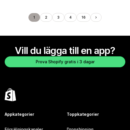
1
2
3
4
16
Vill du lägga till en app?
Prova Shopify gratis i 3 dagar
Appkategorier
Toppkategorier
Försäljningskanaler
Dropshipping