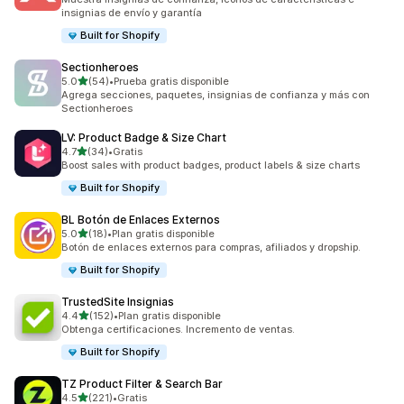
insignias de envío y garantía
Built for Shopify
Sectionheroes
de 5 estrellas
5.0
(54)
•
Prueba gratis disponible
54 reseñas en total
Agrega secciones, paquetes, insignias de confianza y más con
Sectionheroes
LV: Product Badge & Size Chart
de 5 estrellas
4.7
(34)
•
Gratis
34 reseñas en total
Boost sales with product badges, product labels & size charts
Built for Shopify
BL Botón de Enlaces Externos
de 5 estrellas
5.0
(18)
•
Plan gratis disponible
18 reseñas en total
Botón de enlaces externos para compras, afiliados y dropship.
Built for Shopify
TrustedSite Insignias
de 5 estrellas
4.4
(152)
•
Plan gratis disponible
152 reseñas en total
Obtenga certificaciones. Incremento de ventas.
Built for Shopify
TZ Product Filter & Search Bar
de 5 estrellas
4.5
(221)
•
Gratis
221 reseñas en total