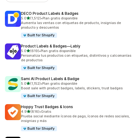
DECO Product Labels & Badges
de 5 estrellas
5.0
(1,512)
•
Plan gratis disponible
1512 reseñas en total
Aumenta las ventas con etiquetas de producto, insignias de
producto y descuentos
Built for Shopify
Product Labels & Badges—Lably
de 5 estrellas
5.0
(619)
•
Plan gratis disponible
619 reseñas en total
Personaliza tus productos con etiquetas, distintivos y calcomanías
de productos
Built for Shopify
Sami AI Product Labels & Badge
de 5 estrellas
5.0
(1,152)
•
Plan gratis disponible
1152 reseñas en total
Boost sale with product badges, labels, stickers, trust badges
Built for Shopify
Hoppy Trust Badges & Icons
de 5 estrellas
4.9
(816)
•
Gratis
816 reseñas en total
Prueba social mediante íconos de pago, íconos de redes sociales,
insignias y más
Built for Shopify