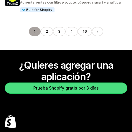
Aumenta ventas con filtro producto, búsqueda smart y analítica
Built for Shopify
1
2
3
4
16
¿Quieres agregar una
aplicación?
Prueba Shopify gratis por 3 días