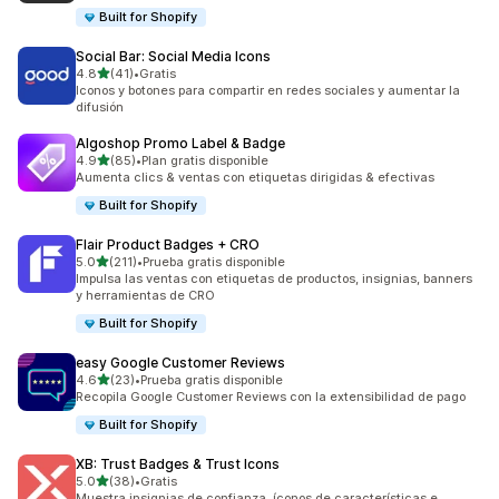
Built for Shopify
Social Bar: Social Media Icons
de 5 estrellas
4.8
(41)
•
Gratis
41 reseñas en total
Iconos y botones para compartir en redes sociales y aumentar la
difusión
Algoshop Promo Label & Badge
de 5 estrellas
4.9
(85)
•
Plan gratis disponible
85 reseñas en total
Aumenta clics & ventas con etiquetas dirigidas & efectivas
Built for Shopify
Flair Product Badges + CRO
de 5 estrellas
5.0
(211)
•
Prueba gratis disponible
211 reseñas en total
Impulsa las ventas con etiquetas de productos, insignias, banners
y herramientas de CRO
Built for Shopify
easy Google Customer Reviews
de 5 estrellas
4.6
(23)
•
Prueba gratis disponible
23 reseñas en total
Recopila Google Customer Reviews con la extensibilidad de pago
Built for Shopify
XB: Trust Badges & Trust Icons
de 5 estrellas
5.0
(38)
•
Gratis
38 reseñas en total
Muestra insignias de confianza, íconos de características e