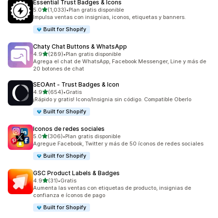
Essential Trust Badges & Icons
de 5 estrellas
5.0
(1,033)
•
Plan gratis disponible
1033 reseñas en total
Impulsa ventas con insignias, iconos, etiquetas y banners.
Built for Shopify
Chaty Chat Buttons & WhatsApp
de 5 estrellas
4.9
(289)
•
Plan gratis disponible
289 reseñas en total
Agrega el chat de WhatsApp, Facebook Messenger, Line y más de
20 botones de chat
SEOAnt ‑ Trust Badges & Icon
de 5 estrellas
4.9
(654)
•
Gratis
654 reseñas en total
¡Rápido y gratis! Icono/Insignia sin código. Compatible Oberlo
Built for Shopify
Iconos de redes sociales
de 5 estrellas
5.0
(306)
•
Plan gratis disponible
306 reseñas en total
Agregue Facebook, Twitter y más de 50 íconos de redes sociales
Built for Shopify
GSC Product Labels & Badges
de 5 estrellas
4.9
(31)
•
Gratis
31 reseñas en total
Aumenta las ventas con etiquetas de producto, insignias de
confianza e íconos de pago
Built for Shopify