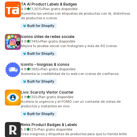
TA AI Product Labels & Badges
de 5 estrellas
4.9
(1,301)
•
Plan gratis disponible
1301 reseñas en total
Aumenta las ventas con etiquetas de productos con IA, distintivos
de productos e iconos
Built for Shopify
Iconos útiles de redes sociale
de 5 estrellas
4.9
(145)
•
Plan gratis disponible
145 reseñas en total
Mejora tu prueba social con Instagram y más de 60 íconos
Built for Shopify
Iconito – Insignias & iconos
de 5 estrellas
4.8
(166)
•
Plan gratis disponible
166 reseñas en total
Aumenta la credibilidad de tu web con iconos de confianza
Built for Shopify
Livo: Scarcity Visitor Counter
de 5 estrellas
4.9
(32)
•
Plan gratis disponible
32 reseñas en total
Acelera la urgencia y el FOMO con un contador de vistas de
productos y visitantes en vivo
Built for Shopify
Rimix Product Badges & Labels
de 5 estrellas
5.0
(21)
•
Plan gratis disponible
21 reseñas en total
Crea insignias y etiquetas de productos para que tu tienda brille