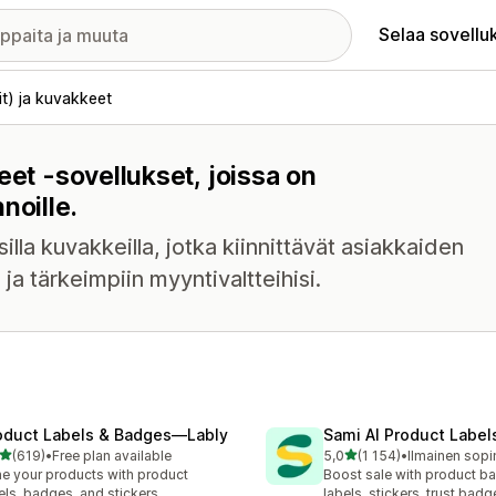
Selaa sovellu
t) ja kuvakkeet
eet -sovellukset, joissa on
noille.
lla kuvakkeilla, jotka kiinnittävät asiakkaiden
i ja tärkeimpiin myyntivaltteihisi.
oduct Labels & Badges—Lably
Sami AI Product Label
/ 5 tähteä
/ 5 tähteä
(619)
•
Free plan available
5,0
(1 154)
•
 arvostelua yhteensä
1154 arvostelua yhteensä
e your products with product
Boost sale with product b
els, badges, and stickers
labels, stickers, trust badg