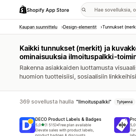
Shopify App Store
Kaupan suunnittelu
Design-elementit
Tunnukset (merki
Kaikki tunnukset (merkit) ja kuvakk
ominaisuuksia ilmoituspalkki-toimin
Rakenna asiakkaiden luottamusta visuaalisi
huomion tuotteisiisi, sosiaalisiin linkkeihis
369 sovellusta haulla
Ilmoituspalkki
Tyhjennä
DECO Product Labels & Badges
Pr
/ 5 tähteä
5,0
(1 515)
•
Free plan available
5,0
1515 arvostelua yhteensä
619
Elevate sales with product labels,
Tun
product badges & discounts
lab