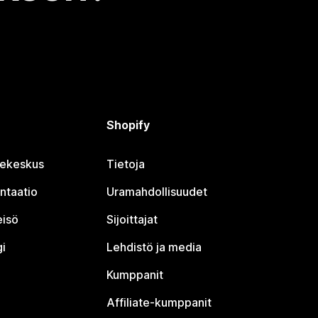
Shopify
jekeskus
Tietoja
ntaatio
Uramahdollisuudet
eisö
Sijoittajat
i
Lehdistö ja media
Kumppanit
Affiliate-kumppanit