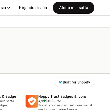
ksia
Kirjaudu sisään
Aloita maksutta
Built for Shopify
s & Badge
Hoppy Trust Badges & Icons
/ 5 tähteä
Ilmainen sopimus saatavilla
4,9
(816)
•
Free
816 arvostelua yhteensä
adges,
Social proof via payment icons,social
es
media icons,badge & more