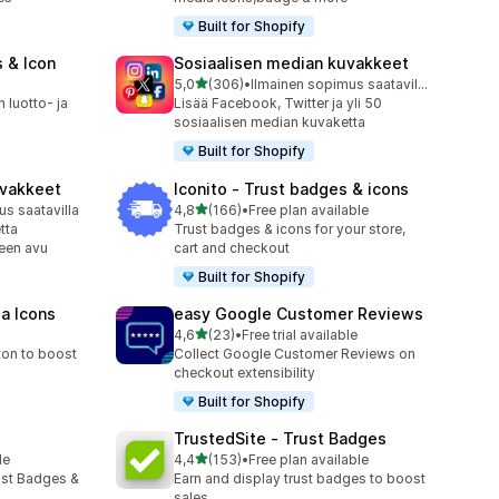
Built for Shopify
 & Icon
Sosiaalisen median kuvakkeet
/ 5 tähteä
5,0
(306)
•
Ilmainen sopimus saatavilla
306 arvostelua yhteensä
n luotto- ja
Lisää Facebook, Twitter ja yli 50
sosiaalisen median kuvaketta
Built for Shopify
uvakkeet
Iconito ‑ Trust badges & icons
/ 5 tähteä
s saatavilla
4,8
(166)
•
Free plan available
166 arvostelua yhteensä
tta
Trust badges & icons for your store,
een avu
cart and checkout
Built for Shopify
ia Icons
easy Google Customer Reviews
/ 5 tähteä
4,6
(23)
•
Free trial available
23 arvostelua yhteensä
ton to boost
Collect Google Customer Reviews on
checkout extensibility
Built for Shopify
TrustedSite ‑ Trust Badges
/ 5 tähteä
le
4,4
(153)
•
Free plan available
153 arvostelua yhteensä
ust Badges &
Earn and display trust badges to boost
sales