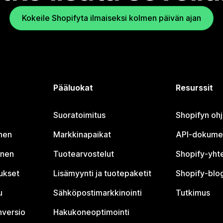
Kokeile Shopifyta ilmaiseksi kolmen päivän ajan
Pääluokat
Resurssit
Suoratoimitus
Shopifyn oh
nen
Markkinapaikat
API-dokume
inen
Tuotearvostelut
Shopify-yht
tukset
Lisämyynti ja tuotepaketit
Shopify-blog
u
Sähköpostimarkkinointi
Tutkimus
nversio
Hakukoneoptimointi