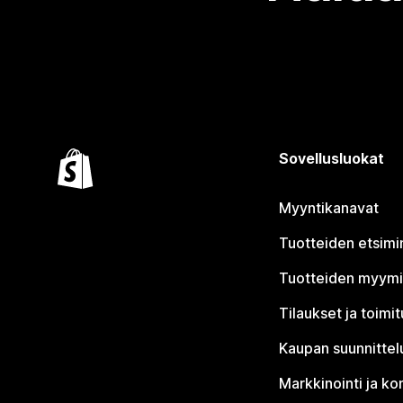
Sovellusluokat
Myyntikanavat
Tuotteiden etsimi
Tuotteiden myym
Tilaukset ja toimi
Kaupan suunnittel
Markkinointi ja ko