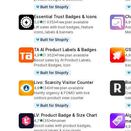
Built for Shopify
Essential Trust Badges & Icons
Ch
/ 5 tähteä
5,0
(1 035)
•
Free plan available
4,9
1035 arvostelua yhteensä
289
Lift sales with trust badges, feature
Ad
icons, labels & banners
Mes
Built for Shopify
TA AI Product Labels & Badges
GS
/ 5 tähteä
4,9
(1 302)
•
Free plan available
4,9
1302 arvostelua yhteensä
30 
Boost sales by AI Product Labels,
Boo
Product Badges, Icon
bad
Built for Shopify
Livo: Scarcity Visitor Counter
Ri
/ 5 tähteä
4,9
(34)
•
Free plan available
5,0
34 arvostelua yhteensä
21 
Hurrify urgency & FOMO with live
Cre
visitors product view counter
nak
Built for Shopify
LV: Product Badge & Size Chart
Al
/ 5 tähteä
4,7
(35)
•
Ilmainen
me
35 arvostelua yhteensä
Boost sales with product badges,
4,9
85 
product labels & size charts