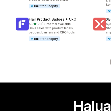
Lis
koh
Built for Shopify
Flair Product Badges + CRO
XB
/ 5 tähteä
5,0
(211)
•
Free trial available
5,0
211 arvostelua yhteensä
38 
Drive sales with product labels,
Sho
badges, banners and CRO tools
shi
Built for Shopify
Halua