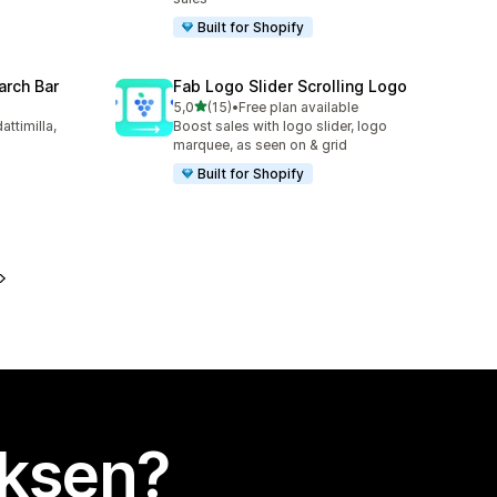
Built for Shopify
arch Bar
Fab Logo Slider Scrolling Logo
/ 5 tähteä
5,0
(15)
•
Free plan available
15 arvostelua yhteensä
ttimilla,
Boost sales with logo slider, logo
marquee, as seen on & grid
Built for Shopify
uksen?