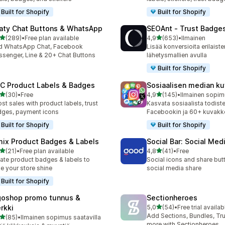
Built for Shopify
Built for Shopify
aty Chat Buttons & WhatsApp
SEOAnt ‑ Trust Badges
/ 5 tähteä
/ 5 tähteä
(289)
•
Free plan available
4,9
(653)
•
Ilmainen
 arvostelua yhteensä
653 arvostelua yhteensä
d WhatsApp Chat, Facebook
Lisää konversioita erilaiste
senger, Line & 20+ Chat Buttons
lähetysmallien avulla
Built for Shopify
C Product Labels & Badges
Sosiaalisen median k
/ 5 tähteä
/ 5 tähteä
(30)
•
Free
4,9
(145)
•
Ilmainen sopimu
arvostelua yhteensä
145 arvostelua yhteensä
st sales with product labels, trust
Kasvata sosiaalista todiste
ges, payment icons
Facebookin ja 60+ kuvakk
Built for Shopify
Built for Shopify
mix Product Badges & Labels
Social Bar: Social Med
/ 5 tähteä
/ 5 tähteä
(21)
•
Free plan available
4,8
(41)
•
Free
arvostelua yhteensä
41 arvostelua yhteensä
ate product badges & labels to
Social icons and share but
e your store shine
social media share
Built for Shopify
goshop promo tunnus &
Sectionheroes
/ 5 tähteä
rkki
5,0
(54)
•
Free trial availab
54 arvostelua yhteensä
Add Sections, Bundles, Tr
/ 5 tähteä
(85)
•
Ilmainen sopimus saatavilla
arvostelua yhteensä
more with Sectionheroes