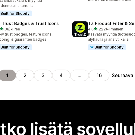
ää klikkauksia & myyntiä
dennetuilla tarroilla
Built for Shopify
: Trust Badges & Trust Icons
TZ Product Filter & Se
/ 5 tähteä
/ 5 tähteä
(38)
•
Free
4,6
(222)
•
Ilmainen
arvostelua yhteensä
222 arvostelua yhteensä
w trust badges, feature icons,
Kasvata myyntiä tuotesuoda
pping, & guarantee badges
älyhaulla ja analytiikalla
Built for Shopify
Built for Shopify
Seuraava
1
2
3
4
…
16
tko lisätä sovell