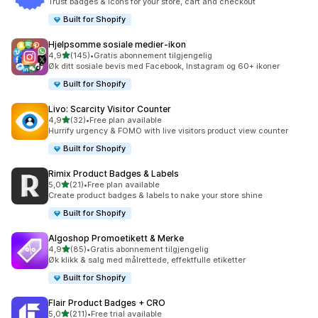
Trust badges & icons for your store, cart and checkout
Built for Shopify
Hjelpsomme sosiale medier‑ikon
av 5 stjerner
4,9
(145)
•
Gratis abonnement tilgjengelig
Totalt 145 omtaler
Øk ditt sosiale bevis med Facebook, Instagram og 60+ ikoner
Built for Shopify
Livo: Scarcity Visitor Counter
av 5 stjerner
4,9
(32)
•
Free plan available
Totalt 32 omtaler
Hurrify urgency & FOMO with live visitors product view counter
Built for Shopify
Rimix Product Badges & Labels
av 5 stjerner
5,0
(21)
•
Free plan available
Totalt 21 omtaler
Create product badges & labels to nake your store shine
Built for Shopify
Algoshop Promoetikett & Merke
av 5 stjerner
4,9
(85)
•
Gratis abonnement tilgjengelig
Totalt 85 omtaler
Øk klikk & salg med målrettede, effektfulle etiketter
Built for Shopify
Flair Product Badges + CRO
av 5 stjerner
5,0
(211)
•
Free trial available