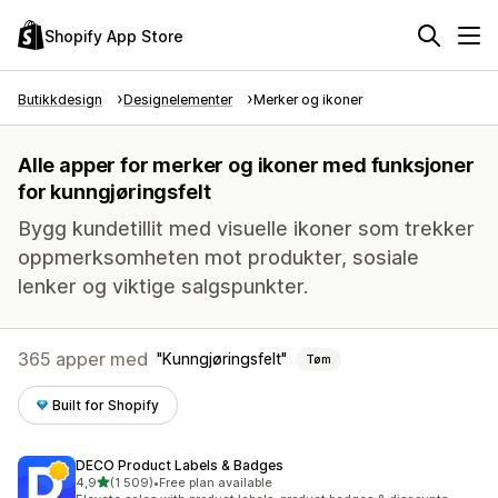
Shopify App Store
Butikkdesign
Designelementer
Merker og ikoner
Alle apper for merker og ikoner med funksjoner
for kunngjøringsfelt
Bygg kundetillit med visuelle ikoner som trekker
oppmerksomheten mot produkter, sosiale
lenker og viktige salgspunkter.
365 apper med
Kunngjøringsfelt
Tøm
Built for Shopify
DECO Product Labels & Badges
av 5 stjerner
4,9
(1 509)
•
Free plan available
Totalt 1509 omtaler