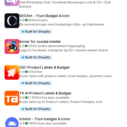
Add WhatsApp Chat, Facebook Messenger, Line & 20+ Chat
Buttons
SEOAnt ‑ Trust Badges & Icon
av 5 stjerner
4,9
(654)
•
Gratis
Totalt 654 omtaler
Øk konverteringer med forskjellige tillits- og fraktmerker
Built for Shopify
Ikoner for sosiale medier
av 5 stjerner
5,0
(305)
•
Gratis abonnement tilgjengelig
Totalt 305 omtaler
Legg til Facebook, Instagram og 50+ sosiale medier-ikoner
Built for Shopify
GSC Product Labels & Badges
av 5 stjerner
4,9
(31)
•
Free
Totalt 31 omtaler
Boost sales with product labels, trust badges, payment icons
Built for Shopify
TA AI Product Labels & Badges
av 5 stjerner
4,9
(1 300)
•
Free plan available
Totalt 1300 omtaler
Boost sales by AI Product Labels, Product Badges, Icon
Built for Shopify
Iconito ‑ Trust badges & icons
av 5 stjerner
4,8
(166)
•
Free plan available
Totalt 166 omtaler