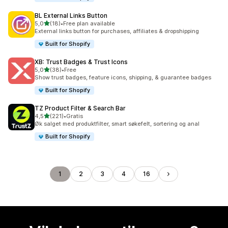
BL External Links Button
av 5 stjerner
5,0
(18)
•
Free plan available
Totalt 18 omtaler
External links button for purchases, affiliates & dropshipping
Built for Shopify
XB: Trust Badges & Trust Icons
av 5 stjerner
5,0
(38)
•
Free
Totalt 38 omtaler
Show trust badges, feature icons, shipping, & guarantee badges
Built for Shopify
TZ Product Filter & Search Bar
av 5 stjerner
4,5
(221)
•
Gratis
Totalt 221 omtaler
Øk salget med produktfilter, smart søkefelt, sortering og anal
Built for Shopify
1
2
3
4
16