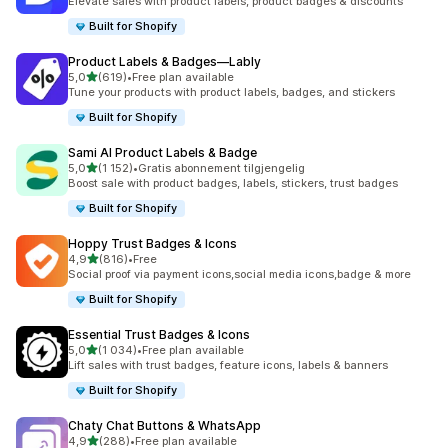
Elevate sales with product labels, product badges & discounts
Built for Shopify
Product Labels & Badges—Lably
av 5 stjerner
5,0
(619)
•
Free plan available
Totalt 619 omtaler
Tune your products with product labels, badges, and stickers
Built for Shopify
Sami AI Product Labels & Badge
av 5 stjerner
5,0
(1 152)
•
Gratis abonnement tilgjengelig
Totalt 1152 omtaler
Boost sale with product badges, labels, stickers, trust badges
Built for Shopify
Hoppy Trust Badges & Icons
av 5 stjerner
4,9
(816)
•
Free
Totalt 816 omtaler
Social proof via payment icons,social media icons,badge & more
Built for Shopify
Essential Trust Badges & Icons
av 5 stjerner
5,0
(1 034)
•
Free plan available
Totalt 1034 omtaler
Lift sales with trust badges, feature icons, labels & banners
Built for Shopify
Chaty Chat Buttons & WhatsApp
av 5 stjerner
4,9
(288)
•
Free plan available
Totalt 288 omtaler