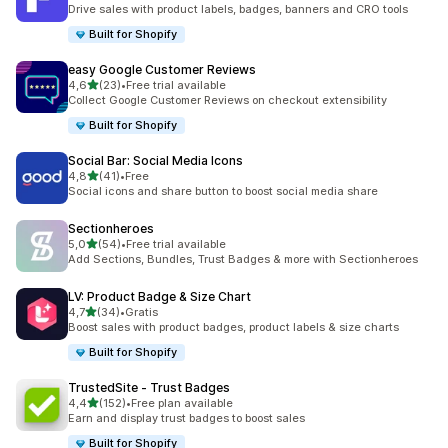
Totalt 211 omtaler
Drive sales with product labels, badges, banners and CRO tools
Built for Shopify
easy Google Customer Reviews
av 5 stjerner
4,6
(23)
•
Free trial available
Totalt 23 omtaler
Collect Google Customer Reviews on checkout extensibility
Built for Shopify
Social Bar: Social Media Icons
av 5 stjerner
4,8
(41)
•
Free
Totalt 41 omtaler
Social icons and share button to boost social media share
Sectionheroes
av 5 stjerner
5,0
(54)
•
Free trial available
Totalt 54 omtaler
Add Sections, Bundles, Trust Badges & more with Sectionheroes
LV: Product Badge & Size Chart
av 5 stjerner
4,7
(34)
•
Gratis
Totalt 34 omtaler
Boost sales with product badges, product labels & size charts
Built for Shopify
TrustedSite ‑ Trust Badges
av 5 stjerner
4,4
(152)
•
Free plan available
Totalt 152 omtaler
Earn and display trust badges to boost sales
Built for Shopify