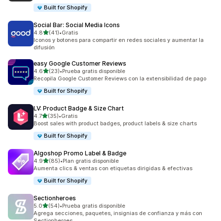
Built for Shopify
Social Bar: Social Media Icons
de 5 estrellas
4.8
(41)
•
Gratis
41 reseñas en total
Iconos y botones para compartir en redes sociales y aumentar la
difusión
easy Google Customer Reviews
de 5 estrellas
4.6
(23)
•
Prueba gratis disponible
23 reseñas en total
Recopila Google Customer Reviews con la extensibilidad de pago
Built for Shopify
LV: Product Badge & Size Chart
de 5 estrellas
4.7
(35)
•
Gratis
35 reseñas en total
Boost sales with product badges, product labels & size charts
Built for Shopify
Algoshop Promo Label & Badge
de 5 estrellas
4.9
(85)
•
Plan gratis disponible
85 reseñas en total
Aumenta clics & ventas con etiquetas dirigidas & efectivas
Built for Shopify
Sectionheroes
de 5 estrellas
5.0
(54)
•
Prueba gratis disponible
54 reseñas en total
Agrega secciones, paquetes, insignias de confianza y más con
Sectionheroes