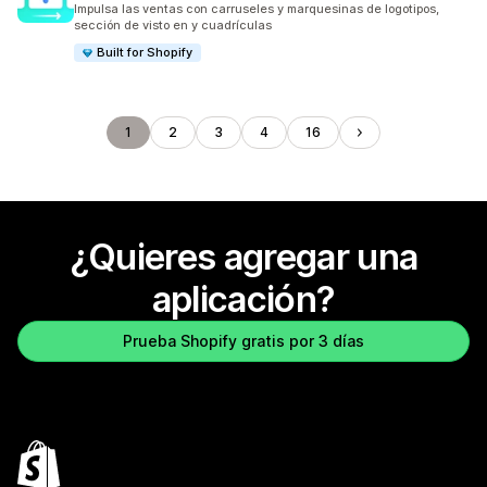
Impulsa las ventas con carruseles y marquesinas de logotipos,
sección de visto en y cuadrículas
Built for Shopify
1
2
3
4
16
¿Quieres agregar una
aplicación?
Prueba Shopify gratis por 3 días