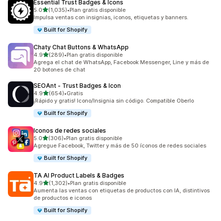
Essential Trust Badges & Icons
de 5 estrellas
5.0
(1,035)
•
Plan gratis disponible
1035 reseñas en total
Impulsa ventas con insignias, iconos, etiquetas y banners.
Built for Shopify
Chaty Chat Buttons & WhatsApp
de 5 estrellas
4.9
(289)
•
Plan gratis disponible
289 reseñas en total
Agrega el chat de WhatsApp, Facebook Messenger, Line y más de
20 botones de chat
SEOAnt ‑ Trust Badges & Icon
de 5 estrellas
4.9
(654)
•
Gratis
654 reseñas en total
¡Rápido y gratis! Icono/Insignia sin código. Compatible Oberlo
Built for Shopify
Iconos de redes sociales
de 5 estrellas
5.0
(306)
•
Plan gratis disponible
306 reseñas en total
Agregue Facebook, Twitter y más de 50 íconos de redes sociales
Built for Shopify
TA AI Product Labels & Badges
de 5 estrellas
4.9
(1,302)
•
Plan gratis disponible
1302 reseñas en total
Aumenta las ventas con etiquetas de productos con IA, distintivos
de productos e iconos
Built for Shopify