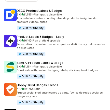
DECO Product Labels & Badges
de 5 estrellas
5.0
(1,515)
•
Plan gratis disponible
1515 reseñas en total
Aumenta las ventas con etiquetas de producto, insignias de
producto y descuentos
Built for Shopify
Product Labels & Badges—Lably
de 5 estrellas
5.0
(619)
•
Plan gratis disponible
619 reseñas en total
Personaliza tus productos con etiquetas, distintivos y calcomanías
de productos
Built for Shopify
Sami AI Product Labels & Badge
de 5 estrellas
5.0
(1,154)
•
Plan gratis disponible
1154 reseñas en total
Boost sale with product badges, labels, stickers, trust badges
Built for Shopify
Hoppy Trust Badges & Icons
de 5 estrellas
4.9
(817)
•
Gratis
817 reseñas en total
Prueba social mediante íconos de pago, íconos de redes sociales,
insignias y más
Built for Shopify