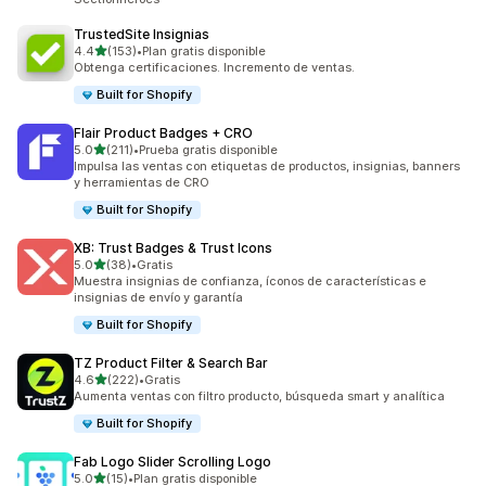
TrustedSite Insignias
de 5 estrellas
4.4
(153)
•
Plan gratis disponible
153 reseñas en total
Obtenga certificaciones. Incremento de ventas.
Built for Shopify
Flair Product Badges + CRO
de 5 estrellas
5.0
(211)
•
Prueba gratis disponible
211 reseñas en total
Impulsa las ventas con etiquetas de productos, insignias, banners
y herramientas de CRO
Built for Shopify
XB: Trust Badges & Trust Icons
de 5 estrellas
5.0
(38)
•
Gratis
38 reseñas en total
Muestra insignias de confianza, íconos de características e
insignias de envío y garantía
Built for Shopify
TZ Product Filter & Search Bar
de 5 estrellas
4.6
(222)
•
Gratis
222 reseñas en total
Aumenta ventas con filtro producto, búsqueda smart y analítica
Built for Shopify
Fab Logo Slider Scrolling Logo
de 5 estrellas
5.0
(15)
•
Plan gratis disponible
15 reseñas en total