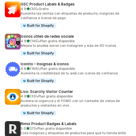
GSC Product Labels & Badges
de 5 estrellas
4.9
(30)
•
Gratis
30 reseñas en total
Aumenta las ventas con etiquetas de producto, insignias de
confianza e íconos de pago
Built for Shopify
Iconos útiles de redes sociale
de 5 estrellas
4.9
(145)
•
Plan gratis disponible
145 reseñas en total
Mejora tu prueba social con Instagram y más de 60 íconos
Built for Shopify
Iconito – Insignias & iconos
de 5 estrellas
4.8
(166)
•
Plan gratis disponible
166 reseñas en total
Aumenta la credibilidad de tu web con iconos de confianza
Built for Shopify
Livo: Scarcity Visitor Counter
de 5 estrellas
4.9
(33)
•
Plan gratis disponible
33 reseñas en total
Acelera la urgencia y el FOMO con un contador de vistas de
productos y visitantes en vivo
Built for Shopify
Rimix Product Badges & Labels
de 5 estrellas
5.0
(21)
•
Plan gratis disponible
21 reseñas en total
Crea insignias y etiquetas de productos para que tu tienda brille