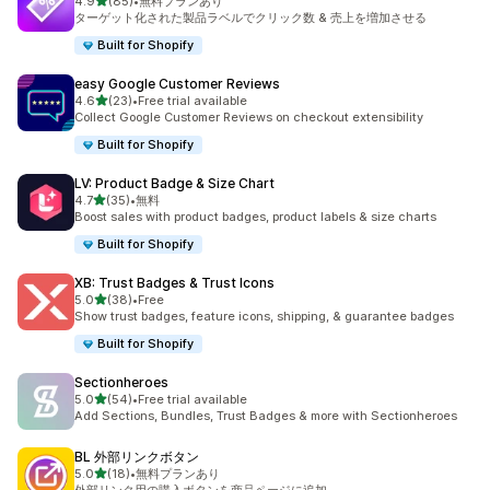
5つ星中
4.9
(85)
•
無料プランあり
合計レビュー数：85件
ターゲット化された製品ラベルでクリック数 & 売上を増加させる
Built for Shopify
easy Google Customer Reviews
5つ星中
4.6
(23)
•
Free trial available
合計レビュー数：23件
Collect Google Customer Reviews on checkout extensibility
Built for Shopify
LV: Product Badge & Size Chart
5つ星中
4.7
(35)
•
無料
合計レビュー数：35件
Boost sales with product badges, product labels & size charts
Built for Shopify
XB: Trust Badges & Trust Icons
5つ星中
5.0
(38)
•
Free
合計レビュー数：38件
Show trust badges, feature icons, shipping, & guarantee badges
Built for Shopify
Sectionheroes
5つ星中
5.0
(54)
•
Free trial available
合計レビュー数：54件
Add Sections, Bundles, Trust Badges & more with Sectionheroes
BL 外部リンクボタン
5つ星中
5.0
(18)
•
無料プランあり
合計レビュー数：18件