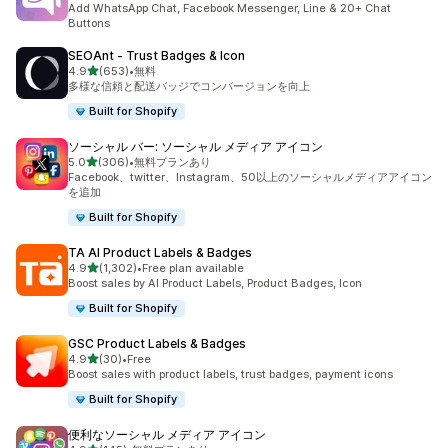
Add WhatsApp Chat, Facebook Messenger, Line & 20+ Chat
Buttons
SEOAnt ‑ Trust Badges & Icon
5つ星中
4.9
(653)
•
無料
合計レビュー数：653件
多様な信頼と配送バッジでコンバージョンを向上
Built for Shopify
ソーシャル バー: ソーシャル メディア アイコン
5つ星中
5.0
(306)
•
無料プランあり
合計レビュー数：306件
Facebook、twitter、Instagram、50以上のソーシャルメディアアイコン
を追加
Built for Shopify
TA AI Product Labels & Badges
5つ星中
4.9
(1,302)
•
Free plan available
合計レビュー数：1302件
Boost sales by AI Product Labels, Product Badges, Icon
Built for Shopify
GSC Product Labels & Badges
5つ星中
4.9
(30)
•
Free
合計レビュー数：30件
Boost sales with product labels, trust badges, payment icons
Built for Shopify
便利なソーシャル メディア アイコン