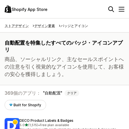
Shopify App Store
ストアデザイン
デザイン要素
バッジとアイコン
自動配置を特集したすべてのバッジ・アイコンアプ
リ
商品、ソーシャルリンク、主なセールスポイントへ
の注意を引く視覚的なアイコンを使用して、お客様
の安心を獲得しましょう。
369個のアプリ：
自動配置
クリア
Built for Shopify
DECO Product Labels & Badges
5つ星中
5.0
(1,515)
•
Free plan available
合計レビュー数：1515件