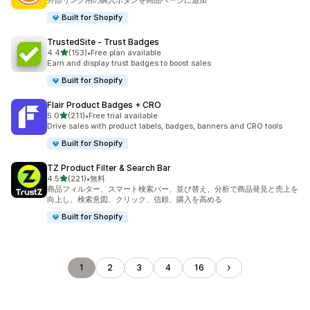
外部リンク用の購入ボタンを商品ページに追加
Built for Shopify
TrustedSite ‑ Trust Badges
5つ星中
4.4
(153)
•
Free plan available
合計レビュー数：153件
Earn and display trust badges to boost sales
Built for Shopify
Flair Product Badges + CRO
5つ星中
5.0
(211)
•
Free trial available
合計レビュー数：211件
Drive sales with product labels, badges, banners and CRO tools
Built for Shopify
TZ Product Filter & Search Bar
5つ星中
4.5
(221)
•
無料
合計レビュー数：221件
商品フィルター、スマート検索バー、並び替え、分析で商品発見と売上を
向上し、検索意図、クリック、信頼、購入を高める
Built for Shopify
1
2
3
4
16