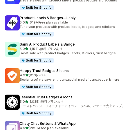
Elevate sales with product labels, product badges & discounts
Built for Shopify
Product Labels & Badges—Lably
5つ星中
5.0
(619)
•
Free plan available
合計レビュー数：619件
Tune your products with product labels, badges, and stickers
Built for Shopify
Sami AI Product Labels & Badge
5つ星中
5.0
(1,154)
•
無料プランあり
合計レビュー数：1154件
Boost sale with product badges, labels, stickers, trust badges
Built for Shopify
Hoppy Trust Badges & Icons
5つ星中
4.9
(816)
•
Free
合計レビュー数：816件
Social proof via payment icons,social media icons,badge & more
Built for Shopify
Essential Trust Badges & Icons
5つ星中
5.0
(1,035)
•
無料プランあり
合計レビュー数：1035件
トラストバッジ、フィーチャーアイコン、ラベル、バナーで売上アップ。
Built for Shopify
Chaty Chat Buttons & WhatsApp
5つ星中
4.9
(289)
•
Free plan available
合計レビュー数：289件