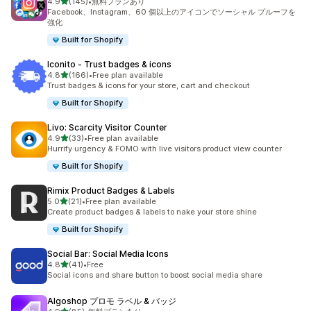
5つ星中
4.9
(145)
•
無料プランあり
合計レビュー数：145件
Facebook、Instagram、60 個以上のアイコンでソーシャル プルーフを
強化
Built for Shopify
Iconito ‑ Trust badges & icons
5つ星中
4.8
(166)
•
Free plan available
合計レビュー数：166件
Trust badges & icons for your store, cart and checkout
Built for Shopify
Livo: Scarcity Visitor Counter
5つ星中
4.9
(33)
•
Free plan available
合計レビュー数：33件
Hurrify urgency & FOMO with live visitors product view counter
Built for Shopify
Rimix Product Badges & Labels
5つ星中
5.0
(21)
•
Free plan available
合計レビュー数：21件
Create product badges & labels to nake your store shine
Built for Shopify
Social Bar: Social Media Icons
5つ星中
4.8
(41)
•
Free
合計レビュー数：41件
Social icons and share button to boost social media share
Algoshop プロモ ラベル & バッジ