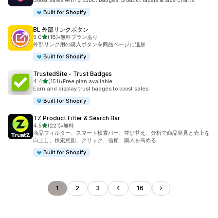
Boost sales with product badges, product labels & size charts
Built for Shopify
BL 外部リンクボタン
5つ星中
5.0
(18)
•
無料プランあり
合計レビュー数：18件
外部リンク用の購入ボタンを商品ページに追加
Built for Shopify
TrustedSite ‑ Trust Badges
5つ星中
4.4
(151)
•
Free plan available
合計レビュー数：151件
Earn and display trust badges to boost sales
Built for Shopify
TZ Product Filter & Search Bar
5つ星中
4.5
(221)
•
無料
合計レビュー数：221件
商品フィルター、スマート検索バー、並び替え、分析で商品発見と売上を
向上し、検索意図、クリック、信頼、購入を高める
Built for Shopify
1
2
3
4
16