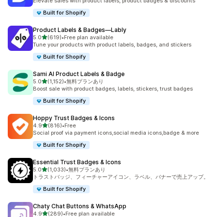
Elevate sales with product labels, product badges & discounts
Built for Shopify
Product Labels & Badges—Lably
5つ星中
5.0
(619)
•
Free plan available
合計レビュー数：619件
Tune your products with product labels, badges, and stickers
Built for Shopify
Sami AI Product Labels & Badge
5つ星中
5.0
(1,152)
•
無料プランあり
合計レビュー数：1152件
Boost sale with product badges, labels, stickers, trust badges
Built for Shopify
Hoppy Trust Badges & Icons
5つ星中
4.9
(816)
•
Free
合計レビュー数：816件
Social proof via payment icons,social media icons,badge & more
Built for Shopify
Essential Trust Badges & Icons
5つ星中
5.0
(1,033)
•
無料プランあり
合計レビュー数：1033件
トラストバッジ、フィーチャーアイコン、ラベル、バナーで売上アップ。
Built for Shopify
Chaty Chat Buttons & WhatsApp
5つ星中
4.9
(289)
•
Free plan available
合計レビュー数：289件