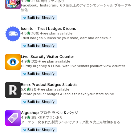
5つ星中
4.9
(145)
•
無料プランあり
合計レビュー数：145件
Facebook、Instagram、60 個以上のアイコンでソーシャル プルーフを
強化
Built for Shopify
Iconito ‑ Trust badges & icons
5つ星中
4.8
(166)
•
Free plan available
合計レビュー数：166件
Trust badges & icons for your store, cart and checkout
Built for Shopify
Livo: Scarcity Visitor Counter
5つ星中
4.9
(32)
•
Free plan available
合計レビュー数：32件
Hurrify urgency & FOMO with live visitors product view counter
Built for Shopify
Rimix Product Badges & Labels
5つ星中
5.0
(21)
•
Free plan available
合計レビュー数：21件
Create product badges & labels to nake your store shine
Built for Shopify
Algoshop プロモ ラベル & バッジ
5つ星中
4.9
(85)
•
無料プランあり
合計レビュー数：85件
ターゲット化された製品ラベルでクリック数 & 売上を増加させる
Built for Shopify