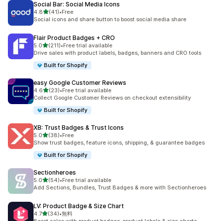
Social Bar: Social Media Icons
5つ星中
4.8
(41)
•
Free
合計レビュー数：41件
Social icons and share button to boost social media share
Flair Product Badges + CRO
5つ星中
5.0
(211)
•
Free trial available
合計レビュー数：211件
Drive sales with product labels, badges, banners and CRO tools
Built for Shopify
easy Google Customer Reviews
5つ星中
4.6
(23)
•
Free trial available
合計レビュー数：23件
Collect Google Customer Reviews on checkout extensibility
Built for Shopify
XB: Trust Badges & Trust Icons
5つ星中
5.0
(38)
•
Free
合計レビュー数：38件
Show trust badges, feature icons, shipping, & guarantee badges
Built for Shopify
Sectionheroes
5つ星中
5.0
(54)
•
Free trial available
合計レビュー数：54件
Add Sections, Bundles, Trust Badges & more with Sectionheroes
LV: Product Badge & Size Chart
5つ星中
4.7
(34)
•
無料
合計レビュー数：34件