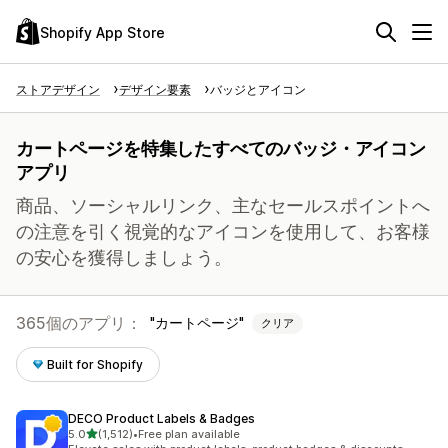
Shopify App Store
ストアデザイン
デザイン要素
バッジとアイコン
カートページを特集したすべてのバッジ・アイコン
アプリ
商品、ソーシャルリンク、主なセールスポイントへ
の注意を引く視覚的なアイコンを使用して、お客様
の安心を獲得しましょう。
365個のアプリ：
カートページ
クリア
Built for Shopify
DECO Product Labels & Badges
5つ星中
5.0
(1,512)
•
Free plan available
合計レビュー数：1512件