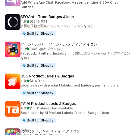
Add WhatsApp Chat, Facebook Messenger, Line & 20+ Chat
Buttons
SEOAnt ‑ Trust Badges & Icon
5つ星中
4.9
(654)
•
無料
合計レビュー数：654件
多様な信頼と配送バッジでコンバージョンを向上
Built for Shopify
ソーシャル バー: ソーシャル メディア アイコン
5つ星中
5.0
(305)
•
無料プランあり
合計レビュー数：305件
Facebook、twitter、Instagram、50以上のソーシャルメディアアイコン
を追加
Built for Shopify
GSC Product Labels & Badges
5つ星中
4.9
(31)
•
Free
合計レビュー数：31件
Boost sales with product labels, trust badges, payment icons
Built for Shopify
TA AI Product Labels & Badges
5つ星中
4.9
(1,301)
•
Free plan available
合計レビュー数：1301件
Boost sales by AI Product Labels, Product Badges, Icon
Built for Shopify
便利なソーシャル メディア アイコン