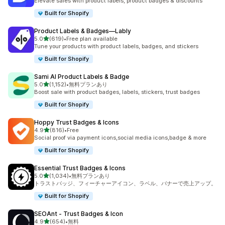
Elevate sales with product labels, product badges & discounts
Built for Shopify
Product Labels & Badges—Lably
5つ星中
5.0
(619)
•
Free plan available
合計レビュー数：619件
Tune your products with product labels, badges, and stickers
Built for Shopify
Sami AI Product Labels & Badge
5つ星中
5.0
(1,152)
•
無料プランあり
合計レビュー数：1152件
Boost sale with product badges, labels, stickers, trust badges
Built for Shopify
Hoppy Trust Badges & Icons
5つ星中
4.9
(816)
•
Free
合計レビュー数：816件
Social proof via payment icons,social media icons,badge & more
Built for Shopify
Essential Trust Badges & Icons
5つ星中
5.0
(1,034)
•
無料プランあり
合計レビュー数：1034件
トラストバッジ、フィーチャーアイコン、ラベル、バナーで売上アップ。
Built for Shopify
SEOAnt ‑ Trust Badges & Icon
5つ星中
4.9
(654)
•
無料
合計レビュー数：654件