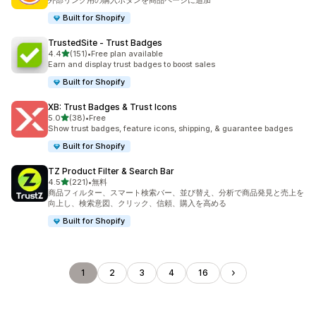
外部リンク用の購入ボタンを商品ページに追加
Built for Shopify
TrustedSite ‑ Trust Badges
5つ星中
4.4
(151)
•
Free plan available
合計レビュー数：151件
Earn and display trust badges to boost sales
Built for Shopify
XB: Trust Badges & Trust Icons
5つ星中
5.0
(38)
•
Free
合計レビュー数：38件
Show trust badges, feature icons, shipping, & guarantee badges
Built for Shopify
TZ Product Filter & Search Bar
5つ星中
4.5
(221)
•
無料
合計レビュー数：221件
商品フィルター、スマート検索バー、並び替え、分析で商品発見と売上を
向上し、検索意図、クリック、信頼、購入を高める
Built for Shopify
1
2
3
4
16