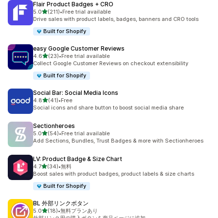
Flair Product Badges + CRO
5つ星中
5.0
(211)
•
Free trial available
合計レビュー数：211件
Drive sales with product labels, badges, banners and CRO tools
Built for Shopify
easy Google Customer Reviews
5つ星中
4.6
(23)
•
Free trial available
合計レビュー数：23件
Collect Google Customer Reviews on checkout extensibility
Built for Shopify
Social Bar: Social Media Icons
5つ星中
4.8
(41)
•
Free
合計レビュー数：41件
Social icons and share button to boost social media share
Sectionheroes
5つ星中
5.0
(54)
•
Free trial available
合計レビュー数：54件
Add Sections, Bundles, Trust Badges & more with Sectionheroes
LV: Product Badge & Size Chart
5つ星中
4.7
(34)
•
無料
合計レビュー数：34件
Boost sales with product badges, product labels & size charts
Built for Shopify
BL 外部リンクボタン
5つ星中
5.0
(18)
•
無料プランあり
合計レビュー数：18件