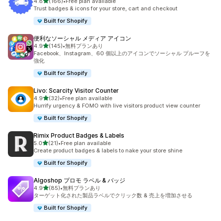
5つ星中
4.8
(166)
•
Free plan available
合計レビュー数：166件
Trust badges & icons for your store, cart and checkout
Built for Shopify
便利なソーシャル メディア アイコン
5つ星中
4.9
(145)
•
無料プランあり
合計レビュー数：145件
Facebook、Instagram、60 個以上のアイコンでソーシャル プルーフを
強化
Built for Shopify
Livo: Scarcity Visitor Counter
5つ星中
4.9
(32)
•
Free plan available
合計レビュー数：32件
Hurrify urgency & FOMO with live visitors product view counter
Built for Shopify
Rimix Product Badges & Labels
5つ星中
5.0
(21)
•
Free plan available
合計レビュー数：21件
Create product badges & labels to nake your store shine
Built for Shopify
Algoshop プロモ ラベル & バッジ
5つ星中
4.9
(85)
•
無料プランあり
合計レビュー数：85件
ターゲット化された製品ラベルでクリック数 & 売上を増加させる
Built for Shopify