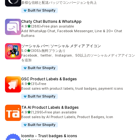
多様な信頼と配送バッジでコンバージョンを向上
Built for Shopify
Chaty Chat Buttons & WhatsApp
5つ星中
4.9
(288)
•
Free plan available
合計レビュー数：288件
Add WhatsApp Chat, Facebook Messenger, Line & 20+ Chat
Buttons
ソーシャル バー: ソーシャル メディア アイコン
5つ星中
5.0
(305)
•
無料プランあり
合計レビュー数：305件
Facebook、twitter、Instagram、50以上のソーシャルメディアアイコン
を追加
Built for Shopify
GSC Product Labels & Badges
5つ星中
4.9
(31)
•
Free
合計レビュー数：31件
Boost sales with product labels, trust badges, payment icons
Built for Shopify
TA AI Product Labels & Badges
5つ星中
4.9
(1,299)
•
Free plan available
合計レビュー数：1299件
Boost sales by AI Product Labels, Product Badges, Icon
Built for Shopify
Iconito ‑ Trust badges & icons