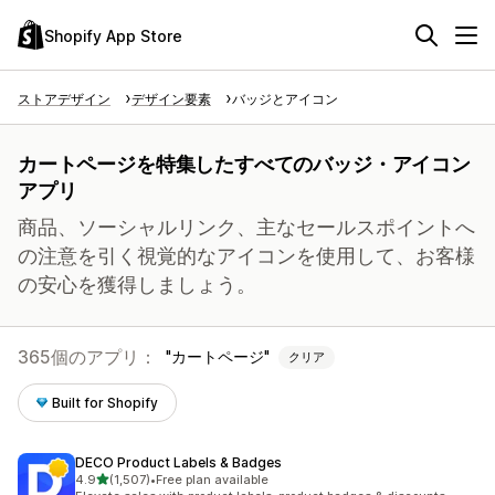
Shopify App Store
ストアデザイン
デザイン要素
バッジとアイコン
カートページを特集したすべてのバッジ・アイコン
アプリ
商品、ソーシャルリンク、主なセールスポイントへ
の注意を引く視覚的なアイコンを使用して、お客様
の安心を獲得しましょう。
365個のアプリ：
カートページ
クリア
Built for Shopify
DECO Product Labels & Badges
5つ星中
4.9
(1,507)
•
Free plan available
合計レビュー数：1507件