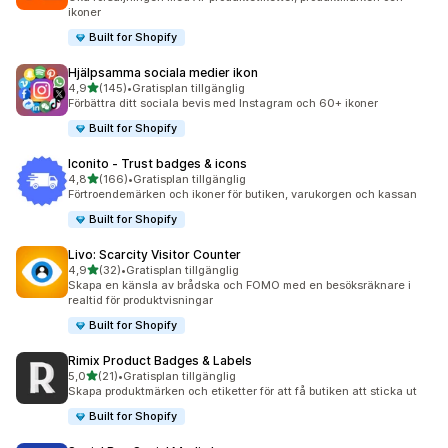
ikoner
Built for Shopify
Hjälpsamma sociala medier ikon
av 5 stjärnor
4,9
(145)
•
Gratisplan tillgänglig
145 recensioner totalt
Förbättra ditt sociala bevis med Instagram och 60+ ikoner
Built for Shopify
Iconito ‑ Trust badges & icons
av 5 stjärnor
4,8
(166)
•
Gratisplan tillgänglig
166 recensioner totalt
Förtroendemärken och ikoner för butiken, varukorgen och kassan
Built for Shopify
Livo: Scarcity Visitor Counter
av 5 stjärnor
4,9
(32)
•
Gratisplan tillgänglig
32 recensioner totalt
Skapa en känsla av brådska och FOMO med en besöksräknare i
realtid för produktvisningar
Built for Shopify
Rimix Product Badges & Labels
av 5 stjärnor
5,0
(21)
•
Gratisplan tillgänglig
21 recensioner totalt
Skapa produktmärken och etiketter för att få butiken att sticka ut
Built for Shopify