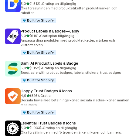
av 5 stjärnor
5,0
(1 512)
•
Gratisplan tillgänglig
1512 recensioner totalt
Öka försäljningen med produktetiketter, produktmärken och
rabatter
Built for Shopify
Product Labels & Badges—Lably
av 5 stjärnor
5,0
(619)
•
Gratisplan tillgänglig
619 recensioner totalt
Anpassa dina produkter med produktetiketter, märken och
klistermärken
Built for Shopify
Sami AI Product Labels & Badge
av 5 stjärnor
5,0
(1 152)
•
Gratisplan tillgänglig
1152 recensioner totalt
Boost sale with product badges, labels, stickers, trust badges
Built for Shopify
Hoppy Trust Badges & Icons
av 5 stjärnor
4,9
(816)
•
Gratis
816 recensioner totalt
Sociala bevis med betalningsikoner, sociala medier-ikoner, märken
med mera
Built for Shopify
Essential Trust Badges & Icons
av 5 stjärnor
5,0
(1 033)
•
Gratisplan tillgänglig
1033 recensioner totalt
Öka försäljningen med förtroendemärken, ikoner och banners.