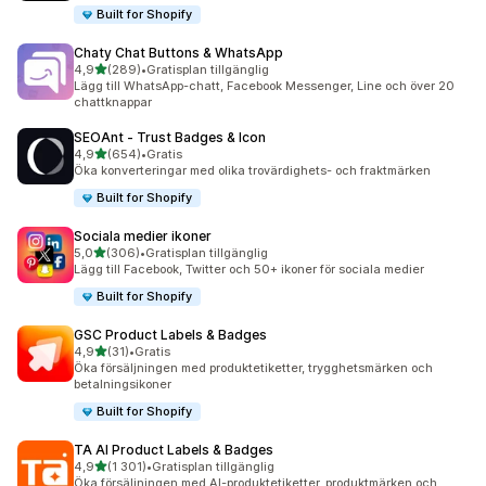
Built for Shopify
Chaty Chat Buttons & WhatsApp
av 5 stjärnor
4,9
(289)
•
Gratisplan tillgänglig
289 recensioner totalt
Lägg till WhatsApp-chatt, Facebook Messenger, Line och över 20
chattknappar
SEOAnt ‑ Trust Badges & Icon
av 5 stjärnor
4,9
(654)
•
Gratis
654 recensioner totalt
Öka konverteringar med olika trovärdighets- och fraktmärken
Built for Shopify
Sociala medier ikoner
av 5 stjärnor
5,0
(306)
•
Gratisplan tillgänglig
306 recensioner totalt
Lägg till Facebook, Twitter och 50+ ikoner för sociala medier
Built for Shopify
GSC Product Labels & Badges
av 5 stjärnor
4,9
(31)
•
Gratis
31 recensioner totalt
Öka försäljningen med produktetiketter, trygghetsmärken och
betalningsikoner
Built for Shopify
TA AI Product Labels & Badges
av 5 stjärnor
4,9
(1 301)
•
Gratisplan tillgänglig
1301 recensioner totalt
Öka försäljningen med AI-produktetiketter, produktmärken och