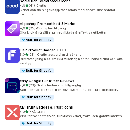
Social Bar: Social Media Icons
av 5 stjärnor
4,8
(41)
•
Gratis
41 recensioner totalt
Ikoner och delningsknapp för sociala medier som ökar antalet
delningar
Algoshop Promoetikett & Märke
av 5 stjärnor
4,9
(85)
•
Gratisplan tillgänglig
85 recensioner totalt
Öka klick & försäljning med riktade & effektiva etiketter
Built for Shopify
Flair Product Badges + CRO
av 5 stjärnor
5,0
(211)
•
Gratis testversion tillgänglig
211 recensioner totalt
Driv försäljning med produktetiketter, märken, banderoller och CRO-
verktyg
Built for Shopify
easy Google Customer Reviews
av 5 stjärnor
4,6
(23)
•
Gratis testversion tillgänglig
23 recensioner totalt
Samla in Google Customer Reviews med Checkout Extensibility
Built for Shopify
XB: Trust Badges & Trust Icons
av 5 stjärnor
5,0
(38)
•
Gratis
38 recensioner totalt
Visa förtroendemärken, funktionsikoner, frakt- och garantimärken
Built for Shopify