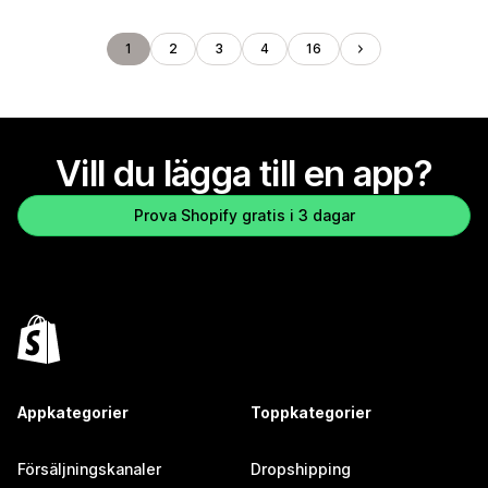
1
2
3
4
16
Vill du lägga till en app?
Prova Shopify gratis i 3 dagar
Appkategorier
Toppkategorier
Försäljningskanaler
Dropshipping