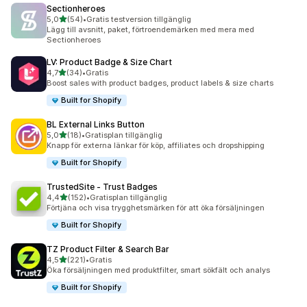
Sectionheroes
av 5 stjärnor
5,0
(54)
•
Gratis testversion tillgänglig
54 recensioner totalt
Lägg till avsnitt, paket, förtroendemärken med mera med
Sectionheroes
LV: Product Badge & Size Chart
av 5 stjärnor
4,7
(34)
•
Gratis
34 recensioner totalt
Boost sales with product badges, product labels & size charts
Built for Shopify
BL External Links Button
av 5 stjärnor
5,0
(18)
•
Gratisplan tillgänglig
18 recensioner totalt
Knapp för externa länkar för köp, affiliates och dropshipping
Built for Shopify
TrustedSite ‑ Trust Badges
av 5 stjärnor
4,4
(152)
•
Gratisplan tillgänglig
152 recensioner totalt
Förtjäna och visa trygghetsmärken för att öka försäljningen
Built for Shopify
TZ Product Filter & Search Bar
av 5 stjärnor
4,5
(221)
•
Gratis
221 recensioner totalt
Öka försäljningen med produktfilter, smart sökfält och analys
Built for Shopify