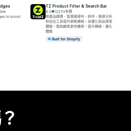
adges
TZ Product Filter & Search Bar
滿分 5 顆星
able
4.5
(221)
•
免費
共有 221 則評價
ges to boost
用產品篩選、智慧搜尋列、排序、搜尋分析
和信任工具提升銷售轉換，並優化商品探索
體驗，幫助顧客更快購買，提升轉換，優化
體驗
Built for Shopify
嗎？