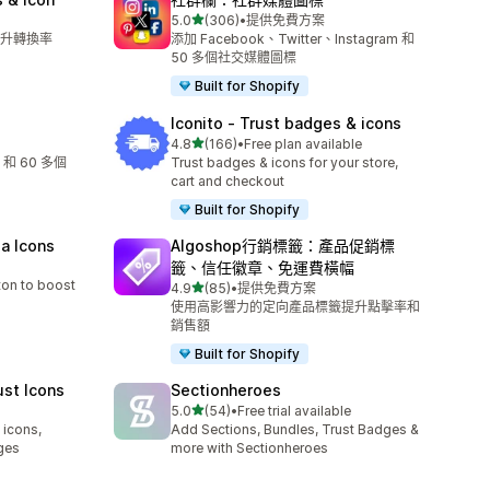
滿分 5 顆星
5.0
(306)
•
提供免費方案
共有 306 則評價
升轉換率
添加 Facebook、Twitter、Instagram 和
50 多個社交媒體圖標
Built for Shopify
Iconito ‑ Trust badges & icons
滿分 5 顆星
4.8
(166)
•
Free plan available
共有 166 則評價
m 和 60 多個
Trust badges & icons for your store,
cart and checkout
Built for Shopify
ia Icons
Algoshop行銷標籤：產品促銷標
籤、信任徽章、免運費橫幅
ton to boost
滿分 5 顆星
4.9
(85)
•
提供免費方案
共有 85 則評價
使用高影響力的定向產品標籤提升點擊率和
銷售額
Built for Shopify
ust Icons
Sectionheroes
滿分 5 顆星
5.0
(54)
•
Free trial available
共有 54 則評價
 icons,
Add Sections, Bundles, Trust Badges &
ges
more with Sectionheroes