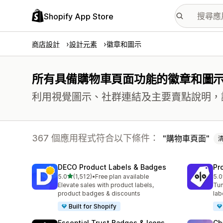
Shopify App Store
商店設計
設計元素
徽章和圖示
所有具備購物車頁面功能的徽章和圖
利用視覺圖示、社群連結及主要賣點說明，
367 個應用程式符合以下條件：
購物車頁面
DECO Product Labels & Badges
Pr
滿分 5 顆星
5.0
(1,512)
•
Free plan available
5.0
共有 1512 則評價
共有
Elevate sales with product labels,
Tun
product badges & discounts
lab
Built for Shopify
Essential Trust Badges & Icons
Ch