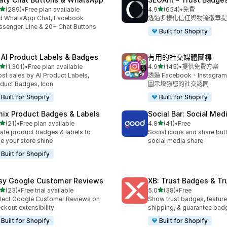
滿分 5 顆星
滿分 5 顆星
(289)
•
Free plan available
4.9
(654)
•
免費
 289 則評價
共有 654 則評價
d WhatsApp Chat, Facebook
透過多樣化信任與物流徽章提
senger, Line & 20+ Chat Buttons
Built for Shopify
 AI Product Labels & Badges
有用的社交媒體圖標
滿分 5 顆星
滿分 5 顆星
(1,301)
•
Free plan available
4.9
(145)
•
提供免費方案
 1301 則評價
共有 145 則評價
st sales by AI Product Labels,
透過 Facebook、Instagra
duct Badges, Icon
圖示增強您的社交認同
Built for Shopify
Built for Shopify
mix Product Badges & Labels
Social Bar: Social Med
滿分 5 顆星
滿分 5 顆星
(21)
•
Free plan available
4.8
(41)
•
Free
 21 則評價
共有 41 則評價
ate product badges & labels to
Social icons and share but
e your store shine
social media share
Built for Shopify
sy Google Customer Reviews
XB: Trust Badges & Tr
滿分 5 顆星
滿分 5 顆星
(23)
•
Free trial available
5.0
(38)
•
Free
 23 則評價
共有 38 則評價
lect Google Customer Reviews on
Show trust badges, feature
ckout extensibility
shipping, & guarantee bad
Built for Shopify
Built for Shopify