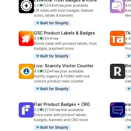
滿分 5 顆星
5.0
(1,034)
•
Free plan available
4.9
共有 1034 則評價
共有
Lift sales with trust badges, feature
Ad
icons, labels & banners
Mes
Built for Shopify
GSC Product Labels & Badges
TA
滿分 5 顆星
4.9
(31)
•
Free
4.9
共有 31 則評價
共有
Boost sales with product labels, trust
Boo
badges, payment icons
Pro
Built for Shopify
Livo: Scarcity Visitor Counter
Ri
滿分 5 顆星
4.9
(32)
•
Free plan available
5.0
共有 32 則評價
共有
Hurrify urgency & FOMO with live
Cre
visitors product view counter
nak
Built for Shopify
Flair Product Badges + CRO
ea
滿分 5 顆星
5.0
(211)
•
Free trial available
4.6
共有 211 則評價
共有
Drive sales with product labels,
Col
badges, banners and CRO tools
che
Built for Shopify