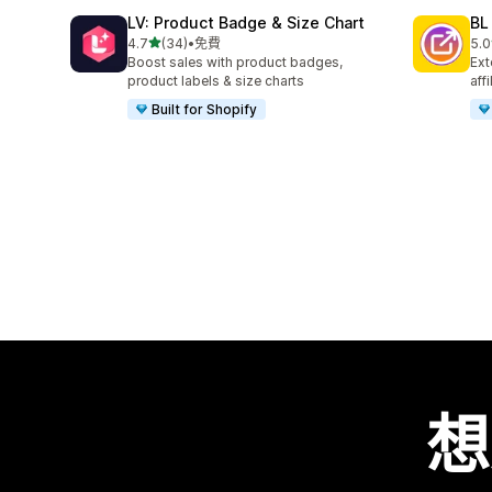
LV: Product Badge & Size Chart
BL
滿分 5 顆星
4.7
(34)
•
免費
5.0
共有 34 則評價
共有
Boost sales with product badges,
Ext
product labels & size charts
aff
Built for Shopify
想