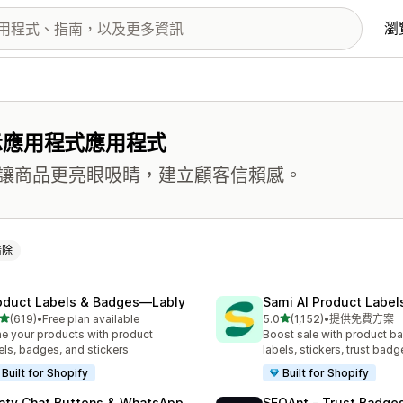
瀏
示應用程式應用程式
讓商品更亮眼吸睛，建立顧客信賴感。
清除
oduct Labels & Badges—Lably
Sami AI Product Label
滿分 5 顆星
滿分 5 顆星
(619)
•
Free plan available
5.0
(1,152)
•
提供免費方案
 619 則評價
共有 1152 則評價
e your products with product
Boost sale with product b
els, badges, and stickers
labels, stickers, trust badg
Built for Shopify
Built for Shopify
aty Chat Buttons & WhatsApp
SEOAnt ‑ Trust Badges