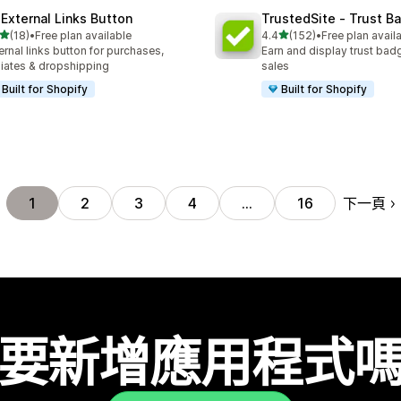
 External Links Button
TrustedSite ‑ Trust B
滿分 5 顆星
滿分 5 顆星
(18)
•
Free plan available
4.4
(152)
•
Free plan avail
 18 則評價
共有 152 則評價
ernal links button for purchases,
Earn and display trust bad
iliates & dropshipping
sales
Built for Shopify
Built for Shopify
下一頁
1
2
3
4
…
16
要新增應用程式