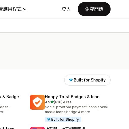
覽應用程式
登入
免費開始
Built for Shopify
s & Badge
Hoppy Trust Badges & Icons
滿分 5 顆星
4.9
(816)
•
Free
共有 816 則評價
adges,
Social proof via payment icons,social
es
media icons,badge & more
Built for Shopify
 & Icon
社群欄：社群媒體圖標