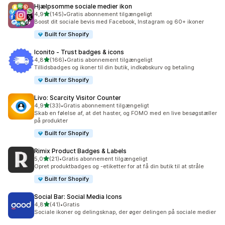
Hjælpsomme sociale medier ikon
ud af 5 stjerner
4,9
(145)
•
Gratis abonnement tilgængeligt
145 anmeldelser i alt
Boost dit sociale bevis med Facebook, Instagram og 60+ ikoner
Built for Shopify
Iconito ‑ Trust badges & icons
ud af 5 stjerner
4,8
(166)
•
Gratis abonnement tilgængeligt
166 anmeldelser i alt
Tillidsbadges og ikoner til din butik, indkøbskurv og betaling
Built for Shopify
Livo: Scarcity Visitor Counter
ud af 5 stjerner
4,9
(33)
•
Gratis abonnement tilgængeligt
33 anmeldelser i alt
Skab en følelse af, at det haster, og FOMO med en live besøgstæller
på produkter
Built for Shopify
Rimix Product Badges & Labels
ud af 5 stjerner
5,0
(21)
•
Gratis abonnement tilgængeligt
21 anmeldelser i alt
Opret produktbadges og -etiketter for at få din butik til at stråle
Built for Shopify
Social Bar: Social Media Icons
ud af 5 stjerner
4,8
(41)
•
Gratis
41 anmeldelser i alt
Sociale ikoner og delingsknap, der øger delingen på sociale medier