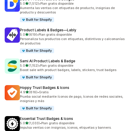
de 5 estrellas
5.0
(1,512)
•
Plan gratis disponible
1512 reseñas en total
Aumenta las ventas con etiquetas de producto, insignias de
producto y descuentos
Built for Shopify
Product Labels & Badges—Lably
de 5 estrellas
5.0
(619)
•
Plan gratis disponible
619 reseñas en total
Personaliza tus productos con etiquetas, distintivos y calcomanías
de productos
Built for Shopify
Sami AI Product Labels & Badge
de 5 estrellas
5.0
(1,152)
•
Plan gratis disponible
1152 reseñas en total
Boost sale with product badges, labels, stickers, trust badges
Built for Shopify
Hoppy Trust Badges & Icons
de 5 estrellas
4.9
(816)
•
Gratis
816 reseñas en total
Prueba social mediante íconos de pago, íconos de redes sociales,
insignias y más
Built for Shopify
Essential Trust Badges & Icons
de 5 estrellas
5.0
(1,033)
•
Plan gratis disponible
1033 reseñas en total
Impulsa ventas con insignias, iconos, etiquetas y banners.