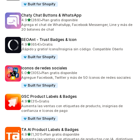
Built for Shopify
Chaty Chat Buttons & WhatsApp
de 5 estrellas
4.9
(289)
•
Plan gratis disponible
289 reseñas en total
Agrega el chat de WhatsApp, Facebook Messenger, Line y más de
20 botones de chat
SEOAnt ‑ Trust Badges & Icon
de 5 estrellas
4.9
(654)
•
Gratis
654 reseñas en total
¡Rápido y gratis! Icono/Insignia sin código. Compatible Oberlo
Built for Shopify
Iconos de redes sociales
de 5 estrellas
5.0
(305)
•
Plan gratis disponible
305 reseñas en total
Agregue Facebook, Twitter y más de 50 íconos de redes sociales
Built for Shopify
GSC Product Labels & Badges
de 5 estrellas
4.9
(31)
•
Gratis
31 reseñas en total
Aumenta las ventas con etiquetas de producto, insignias de
confianza e íconos de pago
Built for Shopify
TA AI Product Labels & Badges
de 5 estrellas
4.9
(1,301)
•
Plan gratis disponible
1301 reseñas en total
Aumenta las ventas con etiquetas de productos con IA, distintivos