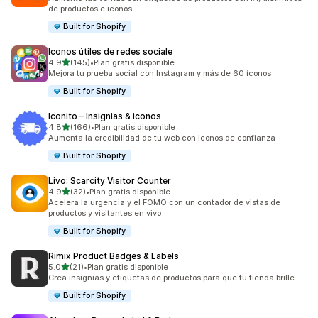
de productos e iconos
Built for Shopify
Iconos útiles de redes sociale
de 5 estrellas
4.9
(145)
•
Plan gratis disponible
145 reseñas en total
Mejora tu prueba social con Instagram y más de 60 íconos
Built for Shopify
Iconito – Insignias & iconos
de 5 estrellas
4.8
(166)
•
Plan gratis disponible
166 reseñas en total
Aumenta la credibilidad de tu web con iconos de confianza
Built for Shopify
Livo: Scarcity Visitor Counter
de 5 estrellas
4.9
(32)
•
Plan gratis disponible
32 reseñas en total
Acelera la urgencia y el FOMO con un contador de vistas de
productos y visitantes en vivo
Built for Shopify
Rimix Product Badges & Labels
de 5 estrellas
5.0
(21)
•
Plan gratis disponible
21 reseñas en total
Crea insignias y etiquetas de productos para que tu tienda brille
Built for Shopify