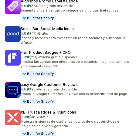
Algoshop Promo Label & Badge
de 5 estrellas
4.9
(85)
•
Plan gratis disponible
85 reseñas en total
Aumenta clics & ventas con etiquetas dirigidas & efectivas
Built for Shopify
Social Bar: Social Media Icons
de 5 estrellas
4.8
(41)
•
Gratis
41 reseñas en total
Iconos y botones para compartir en redes sociales y aumentar la
difusión
Flair Product Badges + CRO
de 5 estrellas
5.0
(211)
•
Prueba gratis disponible
211 reseñas en total
Impulsa las ventas con etiquetas de productos, insignias, banners
y herramientas de CRO
Built for Shopify
easy Google Customer Reviews
de 5 estrellas
4.6
(23)
•
Prueba gratis disponible
23 reseñas en total
Recopila Google Customer Reviews con la extensibilidad de pago
Built for Shopify
XB: Trust Badges & Trust Icons
de 5 estrellas
5.0
(38)
•
Gratis
38 reseñas en total
Muestra insignias de confianza, íconos de características e
insignias de envío y garantía
Built for Shopify