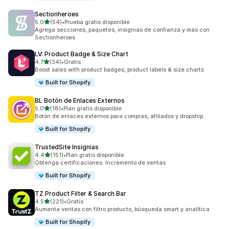
Sectionheroes
de 5 estrellas
5.0
(54)
•
Prueba gratis disponible
54 reseñas en total
Agrega secciones, paquetes, insignias de confianza y más con
Sectionheroes
LV: Product Badge & Size Chart
de 5 estrellas
4.7
(34)
•
Gratis
34 reseñas en total
Boost sales with product badges, product labels & size charts
Built for Shopify
BL Botón de Enlaces Externos
de 5 estrellas
5.0
(18)
•
Plan gratis disponible
18 reseñas en total
Botón de enlaces externos para compras, afiliados y dropship.
Built for Shopify
TrustedSite Insignias
de 5 estrellas
4.4
(151)
•
Plan gratis disponible
151 reseñas en total
Obtenga certificaciones. Incremento de ventas.
Built for Shopify
TZ Product Filter & Search Bar
de 5 estrellas
4.5
(221)
•
Gratis
221 reseñas en total
Aumenta ventas con filtro producto, búsqueda smart y analítica
Built for Shopify