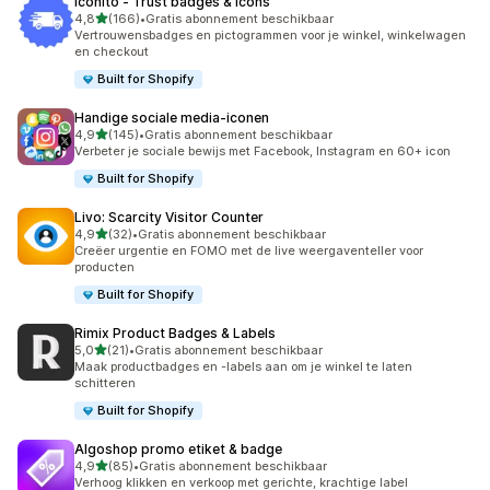
Iconito ‑ Trust badges & icons
van 5 sterren
4,8
(166)
•
Gratis abonnement beschikbaar
166 recensies in totaal
Vertrouwensbadges en pictogrammen voor je winkel, winkelwagen
en checkout
Built for Shopify
Handige sociale media‑iconen
van 5 sterren
4,9
(145)
•
Gratis abonnement beschikbaar
145 recensies in totaal
Verbeter je sociale bewijs met Facebook, Instagram en 60+ icon
Built for Shopify
Livo: Scarcity Visitor Counter
van 5 sterren
4,9
(32)
•
Gratis abonnement beschikbaar
32 recensies in totaal
Creëer urgentie en FOMO met de live weergaventeller voor
producten
Built for Shopify
Rimix Product Badges & Labels
van 5 sterren
5,0
(21)
•
Gratis abonnement beschikbaar
21 recensies in totaal
Maak productbadges en -labels aan om je winkel te laten
schitteren
Built for Shopify
Algoshop promo etiket & badge
van 5 sterren
4,9
(85)
•
Gratis abonnement beschikbaar
85 recensies in totaal
Verhoog klikken en verkoop met gerichte, krachtige label