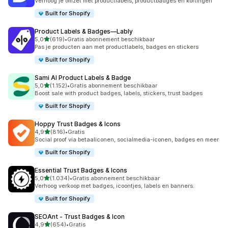
Verhoog je omzet met productlabels, productbadges en kortingen
Built for Shopify
Product Labels & Badges—Lably
van 5 sterren
5,0
(619)
•
Gratis abonnement beschikbaar
619 recensies in totaal
Pas je producten aan met productlabels, badges en stickers
Built for Shopify
Sami AI Product Labels & Badge
van 5 sterren
5,0
(1.152)
•
Gratis abonnement beschikbaar
1152 recensies in totaal
Boost sale with product badges, labels, stickers, trust badges
Built for Shopify
Hoppy Trust Badges & Icons
van 5 sterren
4,9
(816)
•
Gratis
816 recensies in totaal
Social proof via betaaliconen, socialmedia-iconen, badges en meer
Built for Shopify
Essential Trust Badges & Icons
van 5 sterren
5,0
(1.034)
•
Gratis abonnement beschikbaar
1034 recensies in totaal
Verhoog verkoop met badges, icoontjes, labels en banners.
Built for Shopify
SEOAnt ‑ Trust Badges & Icon
van 5 sterren
4,9
(654)
•
Gratis
654 recensies in totaal