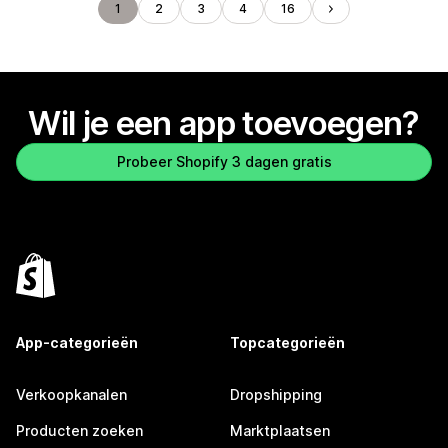
1
2
3
4
16
Wil je een app toevoegen?
Probeer Shopify 3 dagen gratis
App-categorieën
Topcategorieën
Verkoopkanalen
Dropshipping
Producten zoeken
Marktplaatsen