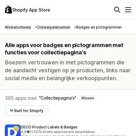
Shopify App Store
Winkelontwerp
Ontwerpelementen
Badges en pictogrammen
Alle apps voor badges en pictogrammen met
functies voor collectiepagina's
Boezem vertrouwen in met pictogrammen die
de aandacht vestigen op je producten, links naar
social media en belangrijke verkooppunten.
365 apps met
Collectiepagina's
Wissen
Built for Shopify
DECO Product Labels & Badges
van 5 sterren
4,9
(1.507)
•
Gratis abonnement beschikbaar
1507 recensies in totaal