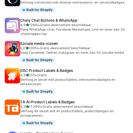
Verhoog conversies met diverse vertrouwens- en verzendbadges
Built for Shopify
Chaty Chat Buttons & WhatsApp
van 5 sterren
4,9
(288)
•
Gratis abonnement beschikbaar
288 recensies in totaal
Voeg WhatsApp-chat, Facebook Messenger, Line en meer dan 20
chatknoppen toe
Sociale media‑iconen
van 5 sterren
5,0
(305)
•
Gratis abonnement beschikbaar
305 recensies in totaal
Voeg Facebook, Twitter, Instagram en meer dan 50 sociale media
Built for Shopify
GSC Product Labels & Badges
van 5 sterren
4,9
(31)
•
Gratis
31 recensies in totaal
Verhoog je omzet met productlabels, vertrouwensbadges en
betaaliconen
Built for Shopify
TA AI Product Labels & Badges
van 5 sterren
4,9
(1.299)
•
Gratis abonnement beschikbaar
1299 recensies in totaal
Verhoog de omzet met AI-productlabels, productbadges en
pictogrammen
Built for Shopify