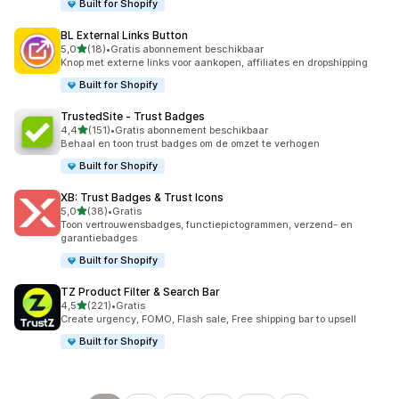
Built for Shopify
BL External Links Button
van 5 sterren
5,0
(18)
•
Gratis abonnement beschikbaar
18 recensies in totaal
Knop met externe links voor aankopen, affiliates en dropshipping
Built for Shopify
TrustedSite ‑ Trust Badges
van 5 sterren
4,4
(151)
•
Gratis abonnement beschikbaar
151 recensies in totaal
Behaal en toon trust badges om de omzet te verhogen
Built for Shopify
XB: Trust Badges & Trust Icons
van 5 sterren
5,0
(38)
•
Gratis
38 recensies in totaal
Toon vertrouwensbadges, functiepictogrammen, verzend- en
garantiebadges
Built for Shopify
TZ Product Filter & Search Bar
van 5 sterren
4,5
(221)
•
Gratis
221 recensies in totaal
Create urgency, FOMO, Flash sale, Free shipping bar to upsell
Built for Shopify