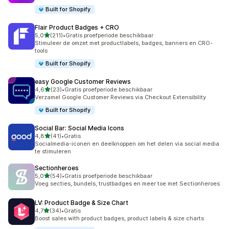
Built for Shopify
Flair Product Badges + CRO
van 5 sterren
5,0
(211)
•
Gratis proefperiode beschikbaar
211 recensies in totaal
Stimuleer de omzet met productlabels, badges, banners en CRO-
tools
Built for Shopify
easy Google Customer Reviews
van 5 sterren
4,6
(23)
•
Gratis proefperiode beschikbaar
23 recensies in totaal
Verzamel Google Customer Reviews via Checkout Extensibility
Built for Shopify
Social Bar: Social Media Icons
van 5 sterren
4,8
(41)
•
Gratis
41 recensies in totaal
Socialmedia-iconen en deelknoppen om het delen via social media
te stimuleren
Sectionheroes
van 5 sterren
5,0
(54)
•
Gratis proefperiode beschikbaar
54 recensies in totaal
Voeg secties, bundels, trustbadges en meer toe met Sectionheroes
LV: Product Badge & Size Chart
van 5 sterren
4,7
(34)
•
Gratis
34 recensies in totaal
Boost sales with product badges, product labels & size charts