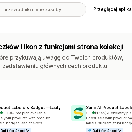
Przeglądaj aplika
zków i ikon z funkcjami strona kolekcji
które przykuwają uwagę do Twoich produktów,
rzedstawieniu głównych cech produktu.
oduct Labels & Badges—Lably
Sami AI Product Label
na 5 gwiazdek
na 5 gwiazdek
(619)
•
Free plan available
5,0
(1 152)
•
zna liczba recenzji: 619
Łączna liczba recenzji: 115
e your products with product
Boost sale with product b
els, badges, and stickers
labels, stickers, trust badg
Built for Shopify
Built for Shopify