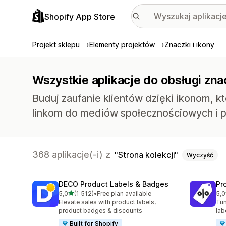
Shopify App Store
Projekt sklepu
Elementy projektów
Znaczki i ikony
Wszystkie aplikacje do obsługi znac
Buduj zaufanie klientów dzięki ikonom, 
linkom do mediów społecznościowych i p
368 aplikacje(-i) z
Strona kolekcji
Wyczyść
DECO Product Labels & Badges
Pr
na 5 gwiazdek
5,0
(1 512)
•
Free plan available
5,0
Łączna liczba recenzji: 1512
Łąc
Elevate sales with product labels,
Tun
product badges & discounts
lab
Built for Shopify