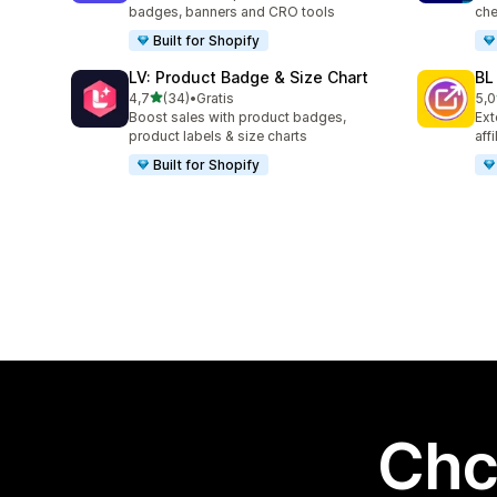
badges, banners and CRO tools
che
Built for Shopify
LV: Product Badge & Size Chart
BL
na 5 gwiazdek
4,7
(34)
•
Gratis
5,0
Łączna liczba recenzji: 34
Łąc
Boost sales with product badges,
Ext
product labels & size charts
aff
Built for Shopify
Chc