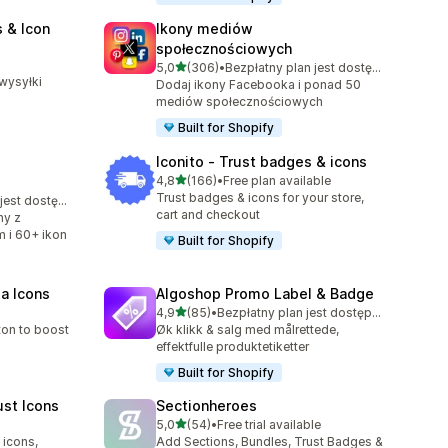
 & Icon
Ikony mediów
społecznościowych
4
na 5 gwiazdek
5,0
(306)
•
Bezpłatny plan jest dostępny
Łączna liczba recenzji: 306
wysyłki
Dodaj ikony Facebooka i ponad 50
mediów społecznościowych
Built for Shopify
Iconito ‑ Trust badges & icons
na 5 gwiazdek
4,8
(166)
•
Free plan available
Łączna liczba recenzji: 166
Trust badges & icons for your store,
Bezpłatny plan jest dostępny
cart and checkout
ny z
 i 60+ ikon
Built for Shopify
ia Icons
Algoshop Promo Label & Badge
na 5 gwiazdek
4,9
(85)
•
Bezpłatny plan jest dostępny
Łączna liczba recenzji: 85
ton to boost
Øk klikk & salg med målrettede,
effektfulle produktetiketter
Built for Shopify
ust Icons
Sectionheroes
na 5 gwiazdek
5,0
(54)
•
Free trial available
Łączna liczba recenzji: 54
 icons,
Add Sections, Bundles, Trust Badges &