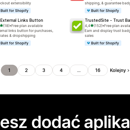
ckout extensibility
shipping, & guarantee bad
Built for Shopify
Built for Shopify
 External Links Button
TrustedSite ‑ Trust B
na 5 gwiazdek
na 5 gwiazdek
(18)
•
Free plan available
4,4
(152)
•
Free plan avail
zna liczba recenzji: 18
Łączna liczba recenzji: 152
ernal links button for purchases,
Earn and display trust bad
iliates & dropshipping
sales
Built for Shopify
Built for Shopify
Kolejny
1
2
3
4
…
16
esz dodać aplika