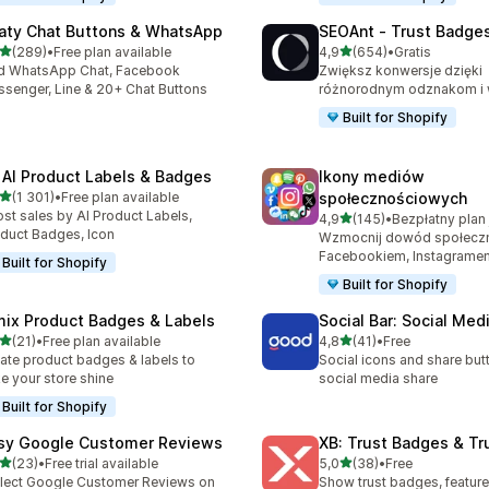
aty Chat Buttons & WhatsApp
SEOAnt ‑ Trust Badges
na 5 gwiazdek
na 5 gwiazdek
(289)
•
Free plan available
4,9
(654)
•
Gratis
zna liczba recenzji: 289
Łączna liczba recenzji: 65
d WhatsApp Chat, Facebook
Zwiększ konwersje dzięki
senger, Line & 20+ Chat Buttons
różnorodnym odznakom i 
Built for Shopify
 AI Product Labels & Badges
Ikony mediów
na 5 gwiazdek
(1 301)
•
Free plan available
społecznościowych
zna liczba recenzji: 1301
st sales by AI Product Labels,
na 5 gwiazdek
4,9
(145)
•
Łączna liczba recenzji: 145
duct Badges, Icon
Wzmocnij dowód społecz
Facebookiem, Instagramem
Built for Shopify
Built for Shopify
mix Product Badges & Labels
Social Bar: Social Med
na 5 gwiazdek
na 5 gwiazdek
(21)
•
Free plan available
4,8
(41)
•
Free
zna liczba recenzji: 21
Łączna liczba recenzji: 41
ate product badges & labels to
Social icons and share but
e your store shine
social media share
Built for Shopify
sy Google Customer Reviews
XB: Trust Badges & Tr
na 5 gwiazdek
na 5 gwiazdek
(23)
•
Free trial available
5,0
(38)
•
Free
zna liczba recenzji: 23
Łączna liczba recenzji: 38
lect Google Customer Reviews on
Show trust badges, feature