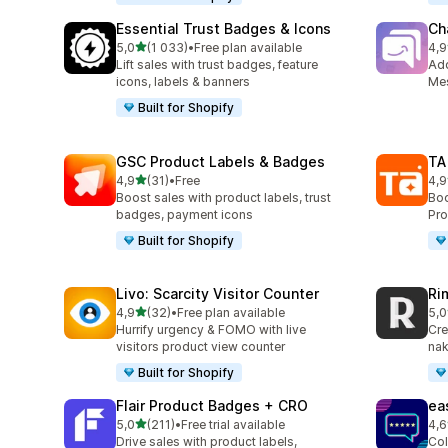
Essential Trust Badges & Icons
Ch
na 5 gwiazdek
5,0
(1 033)
•
Free plan available
4,9
Łączna liczba recenzji: 1033
Łąc
Lift sales with trust badges, feature
Ad
icons, labels & banners
Mes
Built for Shopify
GSC Product Labels & Badges
TA
na 5 gwiazdek
4,9
(31)
•
Free
4,9
Łączna liczba recenzji: 31
Łąc
Boost sales with product labels, trust
Boo
badges, payment icons
Pro
Built for Shopify
Livo: Scarcity Visitor Counter
Ri
na 5 gwiazdek
4,9
(32)
•
Free plan available
5,0
Łączna liczba recenzji: 32
Łąc
Hurrify urgency & FOMO with live
Cre
visitors product view counter
nak
Built for Shopify
Flair Product Badges + CRO
ea
na 5 gwiazdek
5,0
(211)
•
Free trial available
4,6
Łączna liczba recenzji: 211
Łąc
Drive sales with product labels,
Col