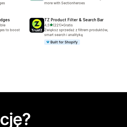
ges
more with Sectionheroes
adges
TZ Product Filter & Search Bar
na 5 gwiazdek
able
4,5
(221)
•
Gratis
Łączna liczba recenzji: 221
ges to boost
Zwiększ sprzedaż z filtrem produktów,
smart search i analityką
Built for Shopify
cję?