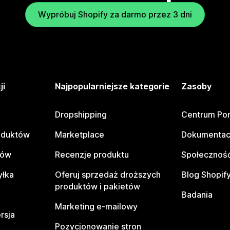
Wypróbuj Shopify za darmo przez 3 dni
ji
Najpopularniejsze kategorie
Zasoby
Dropshipping
Centrum Po
oduktów
Marketplace
Dokumentac
tów
Recenzje produktu
Społeczność
yłka
Oferuj sprzedaż droższych
Blog Shopif
produktów i pakietów
Badania
Marketing e-mailowy
rsja
Pozycjonowanie stron