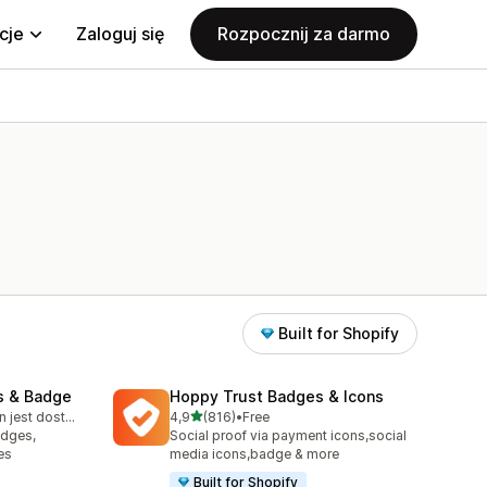
cje
Zaloguj się
Rozpocznij za darmo
Built for Shopify
s & Badge
Hoppy Trust Badges & Icons
na 5 gwiazdek
Bezpłatny plan jest dostępny
4,9
(816)
•
Free
2
Łączna liczba recenzji: 816
adges,
Social proof via payment icons,social
es
media icons,badge & more
Built for Shopify